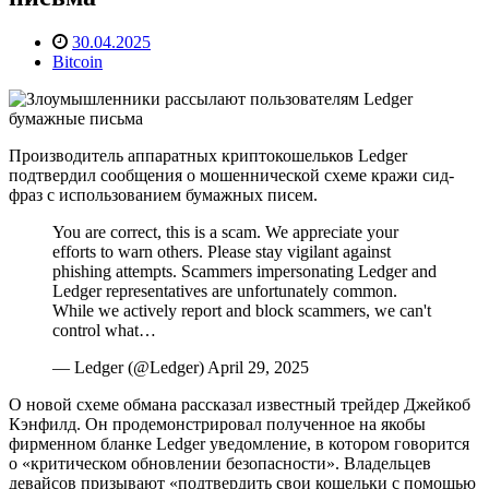
30.04.2025
Bitcoin
Производитель аппаратных криптокошельков Ledger
подтвердил сообщения о мошеннической схеме кражи сид-
фраз с использованием бумажных писем.
You are correct, this is a scam. We appreciate your
efforts to warn others. Please stay vigilant against
phishing attempts. Scammers impersonating Ledger and
Ledger representatives are unfortunately common.
While we actively report and block scammers, we can't
control what…
— Ledger (@Ledger) April 29, 2025
О новой схеме обмана рассказал известный трейдер Джейкоб
Кэнфилд. Он продемонстрировал полученное на якобы
фирменном бланке Ledger уведомление, в котором говорится
о «критическом обновлении безопасности». Владельцев
девайсов призывают «подтвердить свои кошельки с помощью