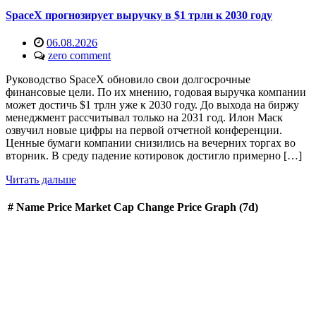
SpaceX прогнозирует выручку в $1 трлн к 2030 году
06.08.2026
zero comment
Руководство SpaceX обновило свои долгосрочные
финансовые цели. По их мнению, годовая выручка компании
может достичь $1 трлн уже к 2030 году. До выхода на биржу
менеджмент рассчитывал только на 2031 год. Илон Маск
озвучил новые цифры на первой отчетной конференции.
Ценные бумаги компании снизились на вечерних торгах во
вторник. В среду падение котировок достигло примерно […]
Читать дальше
#
Name
Price
Market Cap
Change
Price Graph (7d)