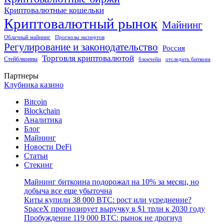
Криптовалютные кошельки
Криптовалютный рынок
Майнинг
Облачный майнинг
Прогнозы экспертов
Регулирование и законодательство
Россия
Торговля криптовалютой
Стейблкоины
блокчейн
отследить биткоин
Партнеры
Клубника казино
Bitcoin
Blockchain
Аналитика
Блог
Майнинг
Новости DeFi
Статьи
Стекинг
Майнинг биткоина подорожал на 10% за месяц, но
добыча все еще убыточна
Киты купили 38 000 BTC: рост или усреднение?
SpaceX прогнозирует выручку в $1 трлн к 2030 году
Пробуждение 119 000 BTC: рынок не дрогнул