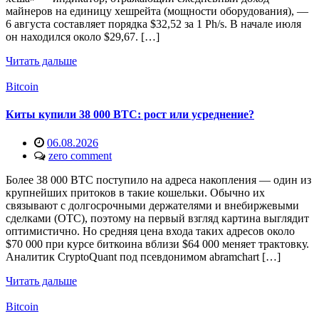
майнеров на единицу хешрейта (мощности оборудования), —
6 августа составляет порядка $32,52 за 1 Ph/s. В начале июля
он находился около $29,67. […]
Читать дальше
Bitcoin
Киты купили 38 000 BTC: рост или усреднение?
06.08.2026
zero comment
Более 38 000 BTC поступило на адреса накопления — один из
крупнейших притоков в такие кошельки. Обычно их
связывают с долгосрочными держателями и внебиржевыми
сделками (OTC), поэтому на первый взгляд картина выглядит
оптимистично. Но средняя цена входа таких адресов около
$70 000 при курсе биткоина вблизи $64 000 меняет трактовку.
Аналитик CryptoQuant под псевдонимом abramchart […]
Читать дальше
Bitcoin