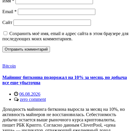
Имя
*
Email
*
Сайт
Сохранить моё имя, email и адрес сайта в этом браузере для
последующих моих комментариев.
Bitcoin
Майнинг биткоина подорожал на 10% за месяц, но добыча
все еще убыточна
06.08.2026
zero comment
Доходность майнинга биткоина выросла за месяц на 10%, но
активность майнеров не восстановилась. Себестоимость
добычи остается выше рыночного курса криптовалюты,
пишет РБК Крипто. Согласно данным CloverPool, «цена
хеша» — индикатор, отражающий ежедневный доход