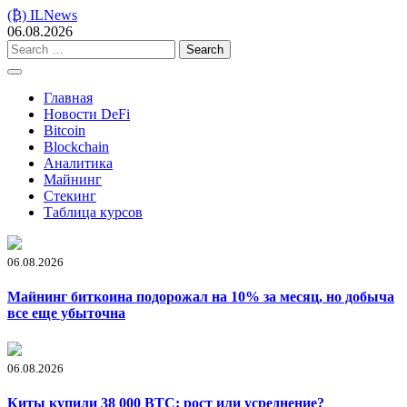
Skip
(₿) ILNews
to
06.08.2026
content
Search
for:
Главная
Новости DeFi
Bitcoin
Blockchain
Аналитика
Майнинг
Стекинг
Таблица курсов
06.08.2026
Майнинг биткоина подорожал на 10% за месяц, но добыча
все еще убыточна
06.08.2026
Киты купили 38 000 BTC: рост или усреднение?