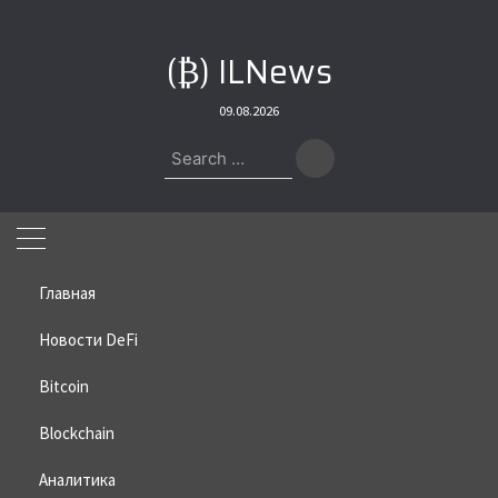
Skip
to
(₿) ILNews
content
09.08.2026
Search
for:
Главная
Новости DeFi
Bitcoin
Home
»
Bitcoin
»
Запасы XRP на Coinbase упали до критического
минимума
Blockchain
Запасы XRP на Coinbase упали
Аналитика
до критического минимума