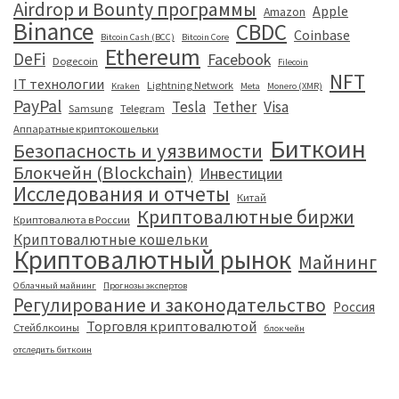
Airdrop и Bounty программы
Apple
Amazon
Binance
CBDC
Coinbase
Bitcoin Cash (BCC)
Bitcoin Core
Ethereum
DeFi
Facebook
Dogecoin
Filecoin
NFT
IT технологии
Lightning Network
Kraken
Meta
Monero (XMR)
PayPal
Tesla
Tether
Visa
Samsung
Telegram
Аппаратные криптокошельки
Биткоин
Безопасность и уязвимости
Блокчейн (Blockchain)
Инвестиции
Исследования и отчеты
Китай
Криптовалютные биржи
Криптовалюта в России
Криптовалютные кошельки
Криптовалютный рынок
Майнинг
Облачный майнинг
Прогнозы экспертов
Регулирование и законодательство
Россия
Торговля криптовалютой
Стейблкоины
блокчейн
отследить биткоин