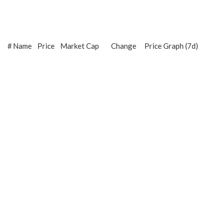
#
Name
Price
Market Cap
Change
Price Graph (7d)