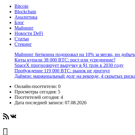
Bitcoin
Blockchain
Аналитика
Блог
Майнинг
Новости DeFi
Статьи
Стекинг
Майнинг биткоина подорожал на 10% за месяц, но добыч
Киты купили 38 000 BTC: рост или усреднение?
SpaceX прогнозирует выручку в $1 трлн к 2030 году
Пробуждение 119 000 BTC: рынок не дрогнул
Даймон: маржинальный долг на рекорде, 4 скрытых риск
Онлайн-посетители:
0
Просмотры сегодня:
5
Посетителей сегодня:
4
Дата последней записи:
07.08.2026
RSS-лента
ВКонтакте