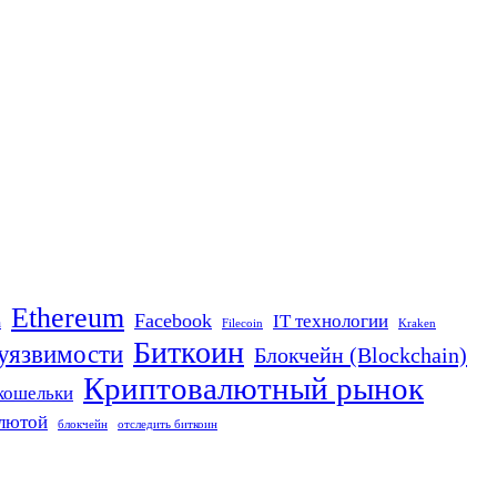
Ethereum
Facebook
IT технологии
n
Filecoin
Kraken
Биткоин
 уязвимости
Блокчейн (Blockchain)
Криптовалютный рынок
кошельки
алютой
блокчейн
отследить биткоин