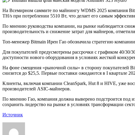
На Всемирном саммите по майнингу WDMS 2025 компания Bitma
TH/s при потреблении 5510 Вт, что делает его самым эффекти
По мнению руководства компании, на рынке наблюдается сниже
производительность и снижение затрат для майнеров, отметил
Топ-менежер Bitmain Ирен Гао обозначила стратегию компани
Для покупателей предусмотрены рассрочки с графиком 40/30/30
доступности нового оборудования в условиях жесткой конкуре
На фоне смещения «рыночной силы» в сторону покупателей Bitm
снизится до $25,5. Первые поставки ожидаются в I квартале 202
Клиенты, включая компании CleanSpark, Hut 8 и HIVE, уже в
производителей ASIC-майнеров.
По мнению Гао, компания должна выверено подстроится под из
сохранить лидерство на рынке в условиях трансформации сект
Источник