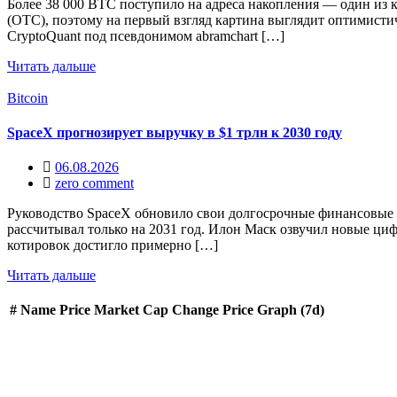
Более 38 000 BTC поступило на адреса накопления — один из
(OTC), поэтому на первый взгляд картина выглядит оптимистич
CryptoQuant под псевдонимом abramchart […]
Читать дальше
Bitcoin
SpaceX прогнозирует выручку в $1 трлн к 2030 году
06.08.2026
zero comment
Руководство SpaceX обновило свои долгосрочные финансовые ц
рассчитывал только на 2031 год. Илон Маск озвучил новые ци
котировок достигло примерно […]
Читать дальше
#
Name
Price
Market Cap
Change
Price Graph (7d)