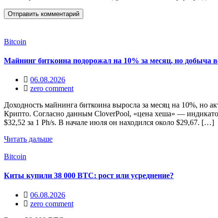
Bitcoin
Майнинг биткоина подорожал на 10% за месяц, но добыча в
06.08.2026
zero comment
Доходность майнинга биткоина выросла за месяц на 10%, но а
Крипто. Согласно данным CloverPool, «цена хеша» — индикато
$32,52 за 1 Ph/s. В начале июля он находился около $29,67. […]
Читать дальше
Bitcoin
Киты купили 38 000 BTC: рост или усреднение?
06.08.2026
zero comment