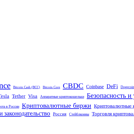
nce
CBDC
DeFi
Coinbase
Dogecoi
Bitcoin Cash (BCC)
Bitcoin Core
Безопасность и
Tether
Visa
Tesla
Аппаратные криптокошельки
Криптовалютные биржи
Криптовалютные 
юта в России
и законодательство
Торговля криптов
Россия
Стейблкоины