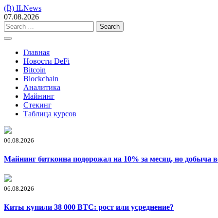
Skip
(₿) ILNews
to
07.08.2026
content
Search
for:
Главная
Новости DeFi
Bitcoin
Blockchain
Аналитика
Майнинг
Стекинг
Таблица курсов
06.08.2026
Майнинг биткоина подорожал на 10% за месяц, но добыча в
06.08.2026
Киты купили 38 000 BTC: рост или усреднение?