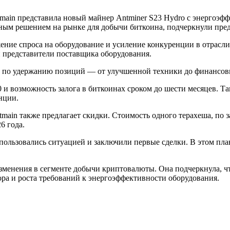
in представила новый майнер Antminer S23 Hydro с энергоэффе
вным решением на рынке для добычи биткоина, подчеркнули пре
ние спроса на оборудование и усиление конкуренции в отрасли.
и представители поставщика оборудования.
и по удержанию позиций — от улучшенной техники до финансов
 и возможность залога в биткоинах сроком до шести месяцев. Т
нции.
ain также предлагает скидки. Стоимость одного терахеша, по з
6 года.
оспользовались ситуацией и заключили первые сделки. В этом 
менения в сегменте добычи криптовалюты. Она подчеркнула, что
ора и роста требований к энергоэффективности оборудования.