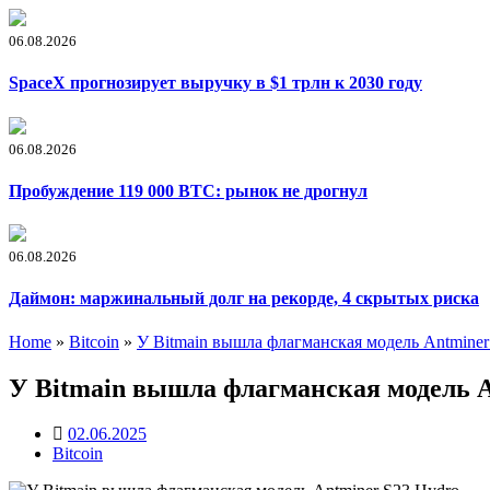
06.08.2026
SpaceX прогнозирует выручку в $1 трлн к 2030 году
06.08.2026
Пробуждение 119 000 BTC: рынок не дрогнул
06.08.2026
Даймон: маржинальный долг на рекорде, 4 скрытых риска
Home
»
Bitcoin
»
У Bitmain вышла флагманская модель Antminer
У Bitmain вышла флагманская модель A
02.06.2025
Bitcoin