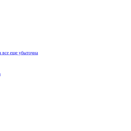
а все еще убыточна
а