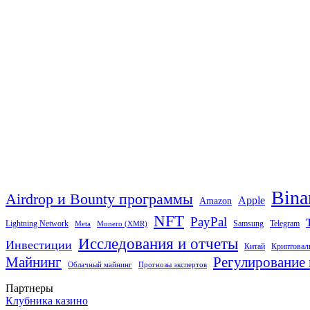
Bina
Airdrop и Bounty программы
Apple
Amazon
NFT
PayPal
Lightning Network
Samsung
Telegram
Meta
Monero (XMR)
Исследования и отчеты
Инвестиции
Китай
Криптовал
Майнинг
Регулирование 
Облачный майнинг
Прогнозы экспертов
Партнеры
Клубника казино