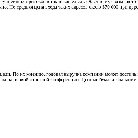
 крупнейших притоков в такие кошельки. Обычно их связывают
но. Но средняя цена входа таких адресов около $70 000 при кур
ели. По их мнению, годовая выручка компании может достичь $
фры на первой отчетной конференции. Ценные бумаги компании с