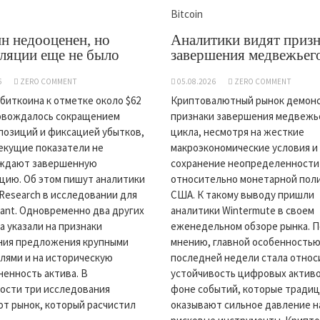
Bitcoin
н недооценен, но
Аналитики видят приз
ляции еще не было
завершения медвежьег
6
ZERO COMMENT
05.08.2026
ZERO COMMENT
биткоина к отметке около $62
Криптовалютный рынок демон
ровождалось сокращением
признаки завершения медвежь
позиций и фиксацией убытков,
цикла, несмотря на жесткие
екущие показатели не
макроэкономические условия и
ждают завершенную
сохранение неопределенности
цию. Об этом пишут аналитики
относительно монетарной пол
Research в исследовании для
США. К такому выводу пришли
ant. Одновременно два других
аналитики Wintermute в своем
а указали на признаки
еженедельном обзоре рынка. П
ния предложения крупными
мнению, главной особенность
лями и на историческую
последней недели стала относ
енность актива. В
устойчивость цифровых активо
ости три исследования
фоне событий, которые тради
т рынок, который расчистил
оказывают сильное давление н