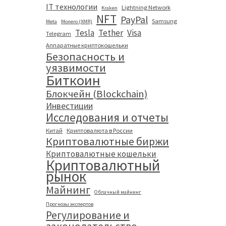
IT технологии
Lightning Network
Kraken
NFT
PayPal
Samsung
Meta
Monero (XMR)
Tesla
Tether
Visa
Telegram
Аппаратные криптокошельки
Безопасность и
уязвимости
Биткоин
Блокчейн (Blockchain)
Инвестиции
Исследования и отчеты
Китай
Криптовалюта в России
Криптовалютные биржи
Криптовалютные кошельки
Криптовалютный
рынок
Майнинг
Облачный майнинг
Прогнозы экспертов
Регулирование и