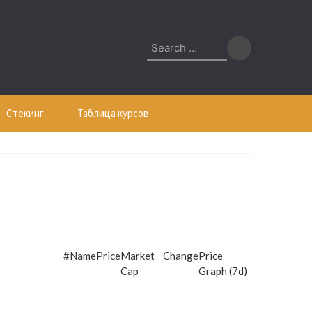
Search
for:
Стекинг
Таблица курсов
#
Name
Price
Market
Change
Price
Cap
Graph (7d)