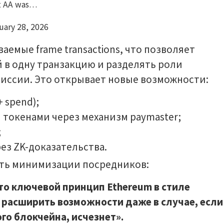
at AA was…
ruary 28, 2026
аемые frame transactions, что позволяет
 в одну транзакцию и разделять роли
иссии. Это открывает новые возможности:
 spend);
 токенами через механизм paymaster;
;
ез ZK-доказательства.
сть минимизации посредников:
о ключевой принцип Ethereum в стиле
 расширить возможности даже в случае, если
го блокчейна, исчезнет».