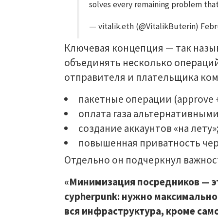
solves every remaining problem th
— vitalik.eth (@VitalikButerin) Feb
Ключевая концепция — так назыв
объединять несколько операций
отправителя и плательщика ком
пакетные операции (approve +
оплата газа альтернативными
создание аккаунтов «на лету»
повышенная приватность чер
Отдельно он подчеркнул важно
«Минимизация посредников — эт
cypherpunk: нужно максимально
вся инфраструктура, кроме само