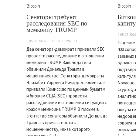
Bitcoin
Bitcoin
Сенаторы требуют
Биткои
расследования SEC по
капиту
мемкоину TRUMP
05.08.202
05.08.2026
ZERO COMMENT
Падение 
Два сенатора-демократа призвали SEC
400 соп
провести расследование в отношении
заемных 
мемкоина TRUMP. Законодатели
однако т
обвинили Дональда Трампа в
подтвер
мошенничестве. Сенаторы-демократы
капитуля
Элизабет Уоррен и Ричард Блюменталь
Novaque 
призвали Комиссию по ценным бумагам
CryptoQu
и биржам США (SEC) провести
аналитик
расследование в отношении ситуации с
поглоще
крахом мемкоина TRUMP. В письме в
покупате
агентство сенаторы обвинили Дональда
недооцен
Трампа в причастности к
совокупн
мошенничеству, из-за которого
описываю
инвесторы […]