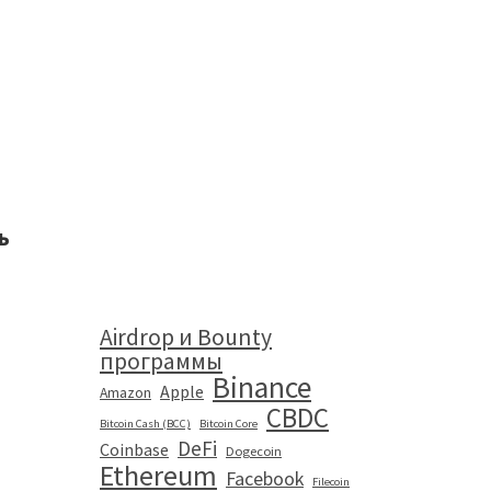
ь
Airdrop и Bounty
программы
Binance
Apple
Amazon
CBDC
Bitcoin Cash (BCC)
Bitcoin Core
DeFi
Coinbase
Dogecoin
Ethereum
Facebook
Filecoin