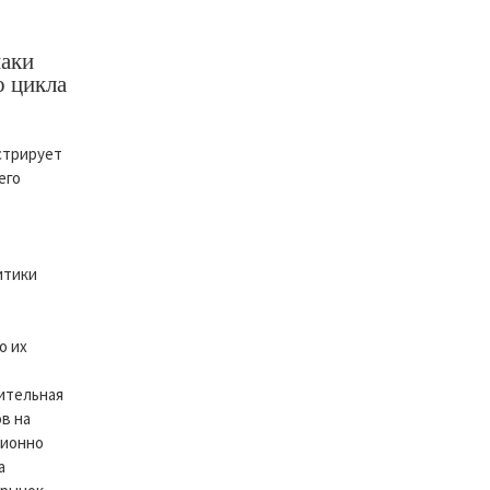
наки
о цикла
стрирует
его
итики
о их
ю
ительная
в на
ционно
а