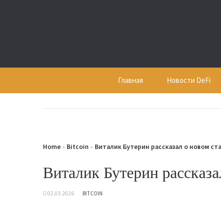
Skip
to
content
Главная
Новости DeFi
Home
»
Bitcoin
»
Виталик Бутерин рассказал о новом ста
Виталик Бутерин рассказа
02.03.2026
BITCOIN