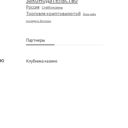
законодательство
Россия
Стейблкоины
Торговля криптовалютой
блокчейн
отследить биткоин
Партнеры
ую
Клубника казино