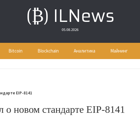
(₿) ILNews
05.08.2026
Bitcoin
Blockchain
Аналитика
Майнинг
ндарте EIP-8141
л о новом стандарте EIP-8141