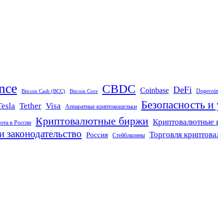
nce
CBDC
DeFi
Coinbase
Dogecoi
Bitcoin Cash (BCC)
Bitcoin Core
Безопасность и
Tether
Visa
Tesla
Аппаратные криптокошельки
Криптовалютные биржи
Криптовалютные 
юта в России
и законодательство
Торговля криптов
Россия
Стейблкоины