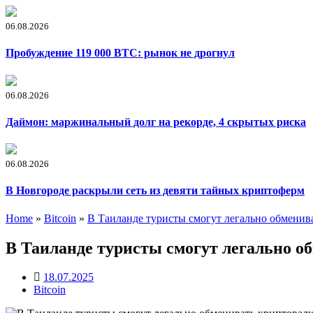
06.08.2026
Пробуждение 119 000 BTC: рынок не дрогнул
06.08.2026
Даймон: маржинальный долг на рекорде, 4 скрытых риска
06.08.2026
В Новгороде раскрыли сеть из девяти тайных криптоферм
Home
»
Bitcoin
»
В Таиланде туристы смогут легально обменив
В Таиланде туристы смогут легально о
18.07.2025
Bitcoin