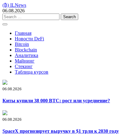
Skip
(₿) ILNews
to
06.08.2026
content
Search
for:
Главная
Новости DeFi
Bitcoin
Blockchain
Аналитика
Майнинг
Стекинг
Таблица курсов
06.08.2026
Киты купили 38 000 BTC: рост или усреднение?
06.08.2026
SpaceX прогнозирует выручку в $1 трлн к 2030 году