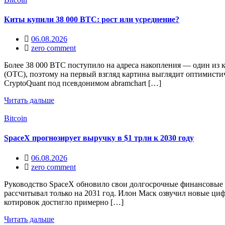
Киты купили 38 000 BTC: рост или усреднение?
06.08.2026
zero comment
Более 38 000 BTC поступило на адреса накопления — один из
(OTC), поэтому на первый взгляд картина выглядит оптимистич
CryptoQuant под псевдонимом abramchart […]
Читать дальше
Bitcoin
SpaceX прогнозирует выручку в $1 трлн к 2030 году
06.08.2026
zero comment
Руководство SpaceX обновило свои долгосрочные финансовые ц
рассчитывал только на 2031 год. Илон Маск озвучил новые ци
котировок достигло примерно […]
Читать дальше