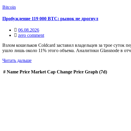
Bitcoin
Пробуждение 119 000 BTC: рынок не дрогнул
06.08.2026
zero comment
Взлом кошельков Coldcard заставил владельцев за трое суток 
ушло лишь около 11% этого объема. Аналитики Glassnode в отч
Читать дальше
#
Name
Price
Market Cap
Change
Price Graph (7d)