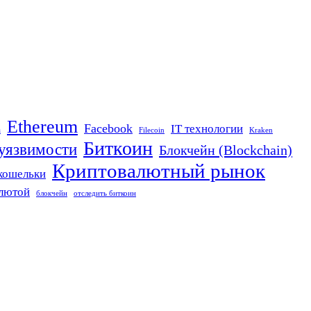
Ethereum
Facebook
IT технологии
n
Filecoin
Kraken
Биткоин
 уязвимости
Блокчейн (Blockchain)
Криптовалютный рынок
кошельки
алютой
блокчейн
отследить биткоин