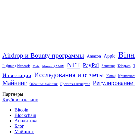
Bina
Airdrop и Bounty программы
Apple
Amazon
NFT
PayPal
Lightning Network
Samsung
Telegram
Meta
Monero (XMR)
Исследования и отчеты
Инвестиции
Китай
Криптовал
Майнинг
Регулирование 
Облачный майнинг
Прогнозы экспертов
Партнеры
Клубника казино
Bitcoin
Blockchain
Аналитика
Блог
Майнинг