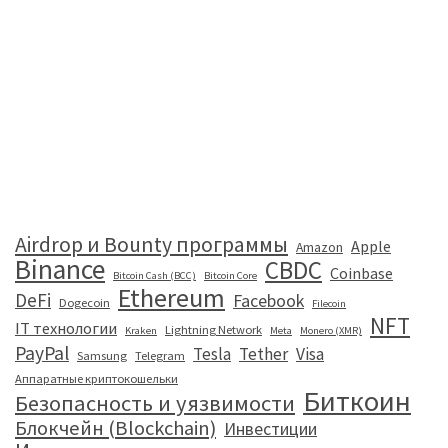
Airdrop и Bounty программы
Apple
Amazon
Binance
CBDC
Coinbase
Bitcoin Cash (BCC)
Bitcoin Core
Ethereum
DeFi
Facebook
Dogecoin
Filecoin
NFT
IT технологии
Lightning Network
Kraken
Meta
Monero (XMR)
PayPal
Tesla
Tether
Visa
Samsung
Telegram
Аппаратные криптокошельки
Биткоин
Безопасность и уязвимости
Блокчейн (Blockchain)
Инвестиции