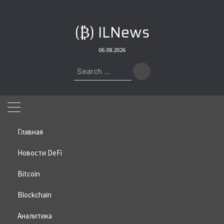
Skip
to
(₿) ILNews
content
06.08.2026
Search
for:
Главная
Новости DeFi
Bitcoin
Home
»
Bitcoin
»
В России в соцсетях массово предлагают
нелегальные криптозаймы
Blockchain
В России в соцсетях массово
Аналитика
предлагают нелегальные