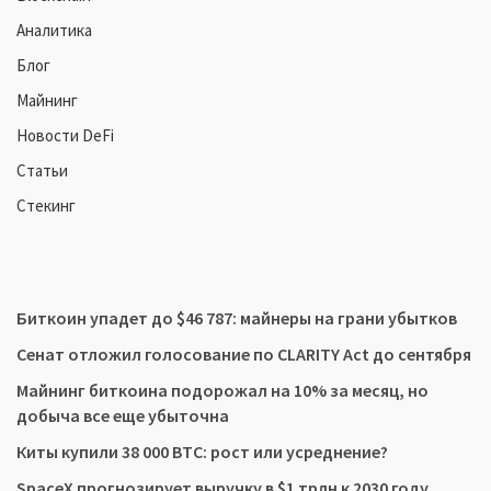
Аналитика
Блог
Майнинг
Новости DeFi
Статьи
Стекинг
Биткоин упадет до $46 787: майнеры на грани убытков
Сенат отложил голосование по CLARITY Act до сентября
Майнинг биткоина подорожал на 10% за месяц, но
добыча все еще убыточна
Киты купили 38 000 BTC: рост или усреднение?
SpaceX прогнозирует выручку в $1 трлн к 2030 году