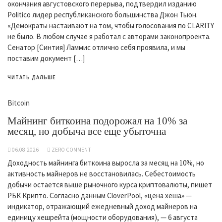
окончания августовского перерыва, подтвердил изданию
Politico лидер республиканского большинства Джон Тьюн.
«Демократы настаивают на том, чтобы голосования по CLARITY
не было. В любом случае я работал с авторами законопроекта.
Сенатор [Синтия] Ламмис отлично себя проявила, и мы
поставим документ […]
ЧИТАТЬ ДАЛЬШЕ
Bitcoin
Майнинг биткоина подорожал на 10% за
месяц, но добыча все еще убыточна
06.08.2026
ZERO COMMENT
Доходность майнинга биткоина выросла за месяц на 10%, но
активность майнеров не восстановилась. Себестоимость
добычи остается выше рыночного курса криптовалюты, пишет
РБК Крипто. Согласно данным CloverPool, «цена хеша» —
индикатор, отражающий ежедневный доход майнеров на
единицу хешрейта (мощности оборудования), — 6 августа