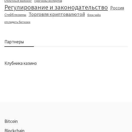
Облачный майнинг
Прогнозы экспертов
Регулирование и законодательство
Россия
Торговля криптовалютой
Стейблкоины
блокчейн
отследить биткоин
Партнеры
Клубника казино
Bitcoin
Blockchain