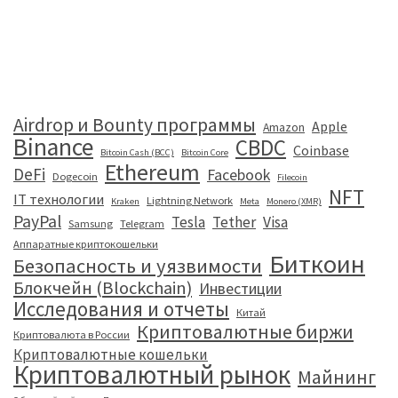
Airdrop и Bounty программы
Apple
Amazon
Binance
CBDC
Coinbase
Bitcoin Cash (BCC)
Bitcoin Core
Ethereum
DeFi
Facebook
Dogecoin
Filecoin
NFT
IT технологии
Lightning Network
Kraken
Meta
Monero (XMR)
PayPal
Tesla
Tether
Visa
Samsung
Telegram
Аппаратные криптокошельки
Биткоин
Безопасность и уязвимости
Блокчейн (Blockchain)
Инвестиции
Исследования и отчеты
Китай
Криптовалютные биржи
Криптовалюта в России
Криптовалютные кошельки
Криптовалютный рынок
Майнинг