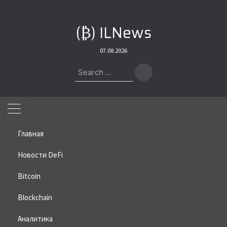
Skip
to
(₿) ILNews
content
07.08.2026
Search
for:
Главная
Новости DeFi
Bitcoin
Home
»
Bitcoin
»
В Росфинмониторинге рассказали о
криптокоррупции в России
Blockchain
В Росфинмониторинге
Аналитика
рассказали о криптокоррупции в