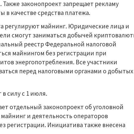
. Также законопроект запрещает рекламу
 в качестве средства платежа.
а регулируют майнинг. Юридические лица и
ли смогут заниматься добычей криптовалю
иальный реестр Федеральной налоговой
ться майнингом без регистрации при
тов энергопотребления. Все участники
ваться перед налоговыми органами о добытых
в силу с 1 июля.
вает отдельный законопроект об уголовной
 майнинг и деятельность операторов
з регистрации. Инициатива также внесена