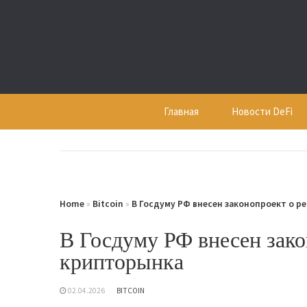
Skip
to
content
Главная
Новости DeFi
Home
»
Bitcoin
»
В Госдуму РФ внесен законопроект о 
В Госдуму РФ внесен зако
крипторынка
02.04.2026
BITCOIN