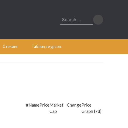
Search
for:
Стекинг
Таблица курсов
#
Name
Price
Market
Change
Price
Cap
Graph (7d)