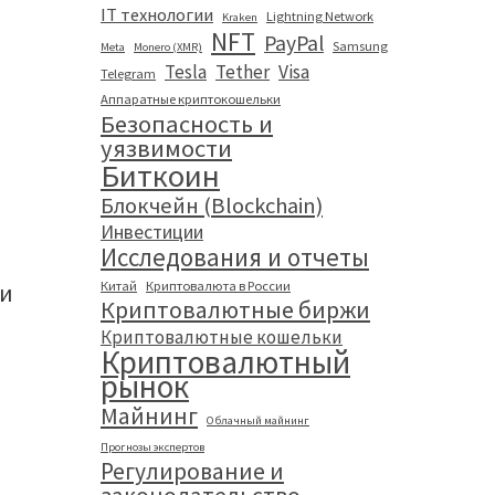
IT технологии
Lightning Network
Kraken
NFT
PayPal
Samsung
Meta
Monero (XMR)
Tesla
Tether
Visa
Telegram
Аппаратные криптокошельки
Безопасность и
уязвимости
Биткоин
Блокчейн (Blockchain)
Инвестиции
Исследования и отчеты
Китай
Криптовалюта в России
ти
Криптовалютные биржи
Криптовалютные кошельки
Криптовалютный
рынок
Майнинг
Облачный майнинг
Прогнозы экспертов
Регулирование и