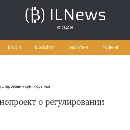
(₿) ILNews
07.08.2026
Bitcoin
Blockchain
Аналитика
Майнинг
регулировании крипторынка
нопроект о регулировании