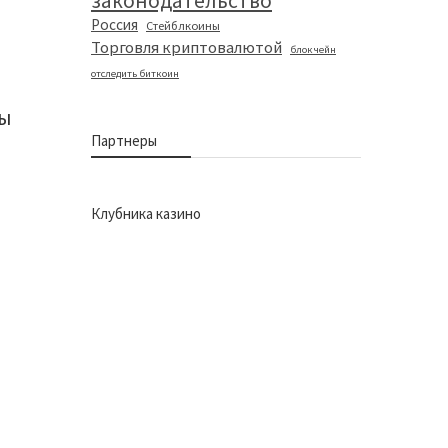
законодательство
Россия
Стейблкоины
Торговля криптовалютой
блокчейн
отследить биткоин
ты
Партнеры
Клубника казино