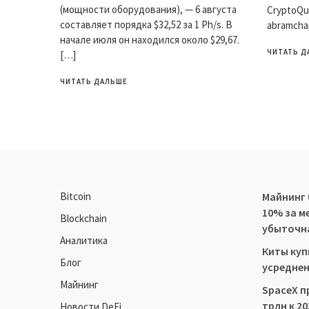
(мощности оборудования), — 6 августа
CryptoQu
составляет порядка $32,52 за 1 Ph/s. В
abramcha
начале июля он находился около $29,67.
ЧИТАТЬ Д
[…]
ЧИТАТЬ ДАЛЬШЕ
Bitcoin
Майнинг
10% за м
Blockchain
убыточн
Аналитика
Киты купи
Блог
усреднен
Майнинг
SpaceX п
трлн к 20
Новости DeFi