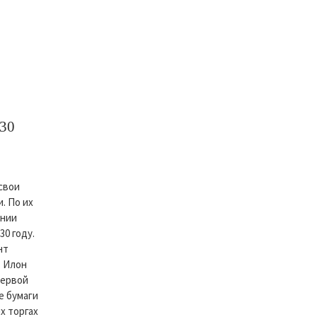
030
свои
. По их
ании
30 году.
нт
. Илон
первой
е бумаги
х торгах