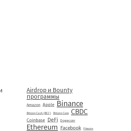
Airdrop и Bounty
и
программы
Binance
Apple
Amazon
CBDC
Bitcoin Cash (BCC)
Bitcoin Core
DeFi
Coinbase
Dogecoin
Ethereum
Facebook
Filecoin