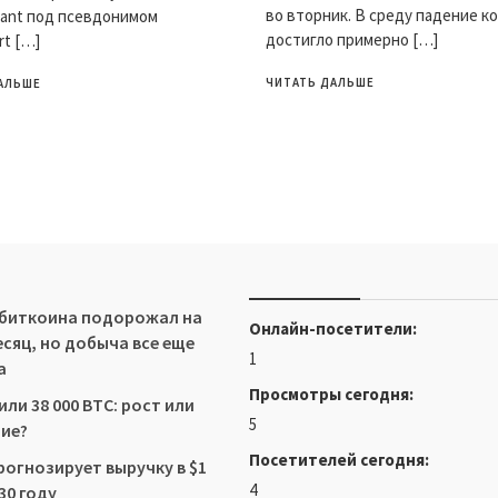
во вторник. В среду падение к
ant под псевдонимом
достигло примерно […]
rt […]
ЧИТАТЬ ДАЛЬШЕ
АЛЬШЕ
 биткоина подорожал на
Онлайн-посетители:
есяц, но добыча все еще
1
а
Просмотры сегодня:
ли 38 000 BTC: рост или
5
ие?
Посетителей сегодня:
рогнозирует выручку в $1
4
30 году