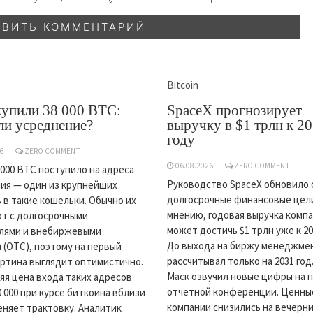
Bitcoin
купили 38 000 BTC:
SpaceX прогнозирует
ли усреднение?
выручку в $1 трлн к 2
году
6
ZERO COMMENT
06.08.2026
ZERO COMMENT
 000 BTC поступило на адреса
Руководство SpaceX обновило 
ия — один из крупнейших
долгосрочные финансовые цели
 в такие кошельки. Обычно их
мнению, годовая выручка комп
т с долгосрочными
может достичь $1 трлн уже к 20
лями и внебиржевыми
До выхода на биржу менеджме
 (OTC), поэтому на первый
рассчитывал только на 2031 год
артина выглядит оптимистично.
Маск озвучил новые цифры на 
яя цена входа таких адресов
отчетной конференции. Ценны
0 000 при курсе биткоина вблизи
компании снизились на вечерни
меняет трактовку. Аналитик