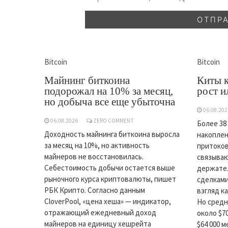
Bitcoin
Bitcoin
Майнинг биткоина
Киты 
подорожал на 10% за месяц,
рост и
но добыча все еще убыточна
06.08.202
06.08.2026
ZERO COMMENT
Более 38
Доходность майнинга биткоина выросла
накоплен
за месяц на 10%, но активность
притоков
майнеров не восстановилась.
связываю
Себестоимость добычи остается выше
держате
рыночного курса криптовалюты, пишет
сделками
РБК Крипто. Согласно данным
взгляд к
CloverPool, «цена хеша» — индикатор,
Но средн
отражающий ежедневный доход
около $7
майнеров на единицу хешрейта
$64 000 