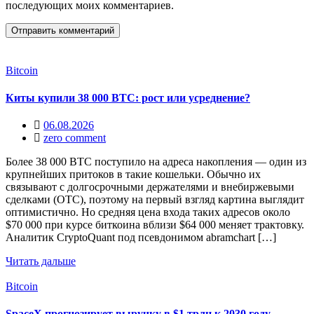
последующих моих комментариев.
Bitcoin
Киты купили 38 000 BTC: рост или усреднение?
06.08.2026
zero comment
Более 38 000 BTC поступило на адреса накопления — один из
крупнейших притоков в такие кошельки. Обычно их
связывают с долгосрочными держателями и внебиржевыми
сделками (OTC), поэтому на первый взгляд картина выглядит
оптимистично. Но средняя цена входа таких адресов около
$70 000 при курсе биткоина вблизи $64 000 меняет трактовку.
Аналитик CryptoQuant под псевдонимом abramchart […]
Читать дальше
Bitcoin
SpaceX прогнозирует выручку в $1 трлн к 2030 году