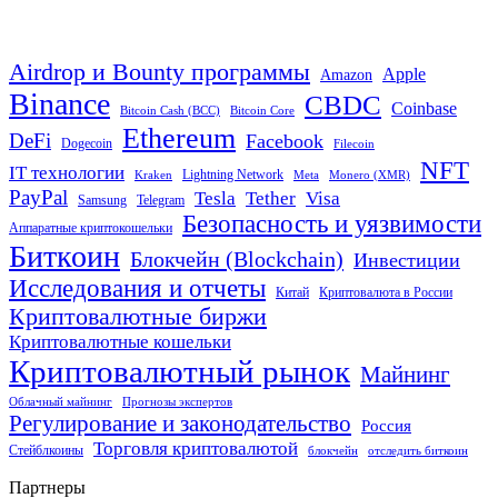
Airdrop и Bounty программы
Apple
Amazon
Binance
CBDC
Coinbase
Bitcoin Cash (BCC)
Bitcoin Core
Ethereum
DeFi
Facebook
Dogecoin
Filecoin
NFT
IT технологии
Lightning Network
Kraken
Meta
Monero (XMR)
PayPal
Tether
Visa
Tesla
Samsung
Telegram
Безопасность и уязвимости
Аппаратные криптокошельки
Биткоин
Блокчейн (Blockchain)
Инвестиции
Исследования и отчеты
Китай
Криптовалюта в России
Криптовалютные биржи
Криптовалютные кошельки
Криптовалютный рынок
Майнинг
Облачный майнинг
Прогнозы экспертов
Регулирование и законодательство
Россия
Торговля криптовалютой
Стейблкоины
блокчейн
отследить биткоин
Партнеры