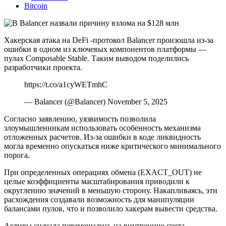
Bitcoin
Хакерская атака на DeFi -протокол Balancer произошла из-за
ошибки в одном из ключевых компонентов платформы —
пулах Composable Stable. Таким выводом поделились
разработчики проекта.
https://t.co/a1cyWETmhC
— Balancer (@Balancer) November 5, 2025
Согласно заявлению, уязвимость позволила
злоумышленникам использовать особенность механизма
отложенных расчетов. Из-за ошибки в коде ликвидность
могла временно опускаться ниже критического минимального
порога.
При определенных операциях обмена (EXACT_OUT) не
целые коэффициенты масштабирования приводили к
округлению значений в меньшую сторону. Накапливаясь, эти
расхождения создавали возможность для манипуляции
балансами пулов, что и позволило хакерам вывести средства.
Активы сначала перемещались на внутренние счета