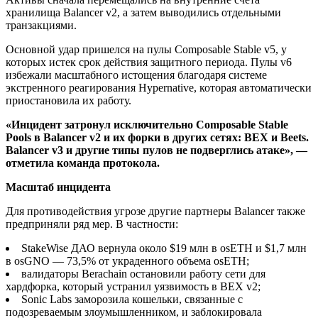
хранилища Balancer v2, а затем выводились отдельными
транзакциями.
Основной удар пришелся на пулы Composable Stable v5, у
которых истек срок действия защитного периода. Пулы v6
избежали масштабного истощения благодаря системе
экстренного реагирования Hypernative, которая автоматически
приостановила их работу.
«Инцидент затронул исключительно Composable Stable
Pools в Balancer v2 и их форки в других сетях: BEX и Beets.
Balancer v3 и другие типы пулов не подверглись атаке», —
отметила команда протокола.
Масштаб инцидента
Для противодействия угрозе другие партнеры Balancer также
предприняли ряд мер. В частности:
StakeWise ДАО вернула около $19 млн в osETH и $1,7 млн
в osGNO — 73,5% от украденного объема osETH;
валидаторы Berachain остановили работу сети для
хардфорка, который устранил уязвимость в BEX v2;
Sonic Labs заморозила кошельки, связанные с
подозреваемым злоумышленником, и заблокировала