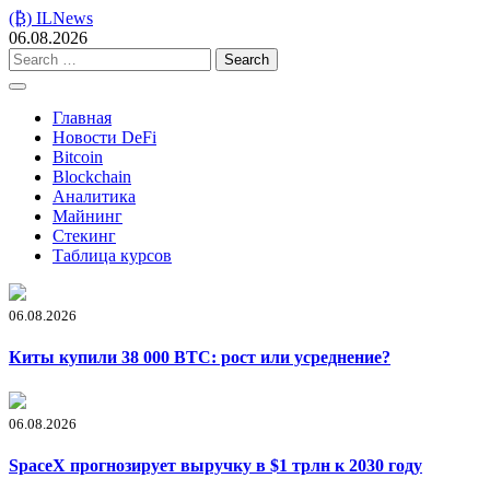
Skip
(₿) ILNews
to
06.08.2026
content
Search
for:
Главная
Новости DeFi
Bitcoin
Blockchain
Аналитика
Майнинг
Стекинг
Таблица курсов
06.08.2026
Киты купили 38 000 BTC: рост или усреднение?
06.08.2026
SpaceX прогнозирует выручку в $1 трлн к 2030 году