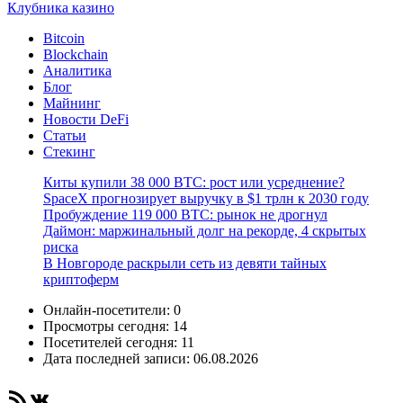
Клубника казино
Bitcoin
Blockchain
Аналитика
Блог
Майнинг
Новости DeFi
Статьи
Стекинг
Киты купили 38 000 BTC: рост или усреднение?
SpaceX прогнозирует выручку в $1 трлн к 2030 году
Пробуждение 119 000 BTC: рынок не дрогнул
Даймон: маржинальный долг на рекорде, 4 скрытых
риска
В Новгороде раскрыли сеть из девяти тайных
криптоферм
Онлайн-посетители:
0
Просмотры сегодня:
14
Посетителей сегодня:
11
Дата последней записи:
06.08.2026
RSS-лента
ВКонтакте