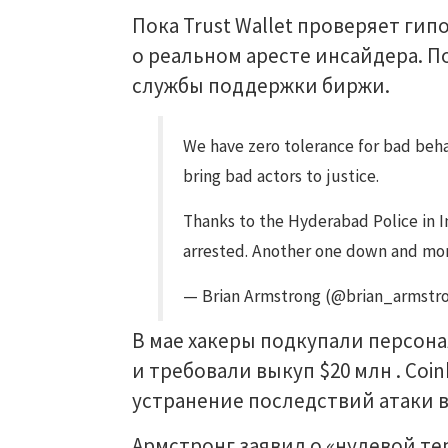
Пока Trust Wallet проверяет ги
о реальном аресте инсайдера. 
службы поддержки биржи.
We have zero tolerance for bad beha
bring bad actors to justice.
Thanks to the Hyderabad Police in I
arrested. Another one down and more
— Brian Armstrong (@brian_armstr
В мае хакеры подкупали персон
и требовали выкуп $20 млн . Co
устранение последствий атаки в
Армстронг заявил о «нулевой т