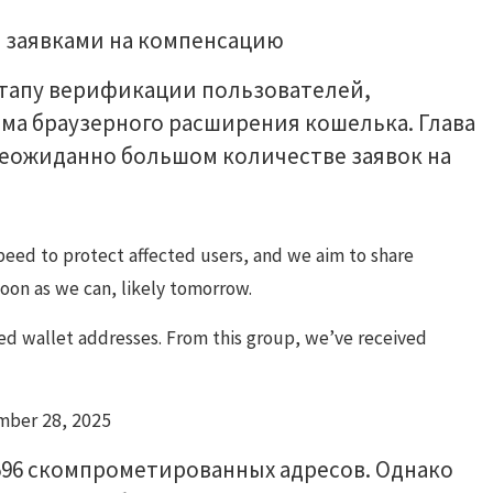
 этапу верификации пользователей,
ома браузерного расширения кошелька. Глава
неожиданно большом количестве заявок на
speed to protect affected users, and we aim to share
soon as we can, likely tomorrow.
ted wallet addresses. From this group, we’ve received
ber 28, 2025
96 скомпрометированных адресов. Однако