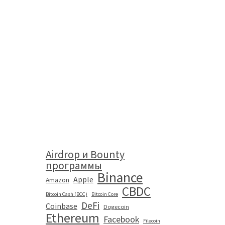
Airdrop и Bounty
программы
Binance
Apple
Amazon
CBDC
Bitcoin Cash (BCC)
Bitcoin Core
DeFi
Coinbase
Dogecoin
Ethereum
Facebook
Filecoin