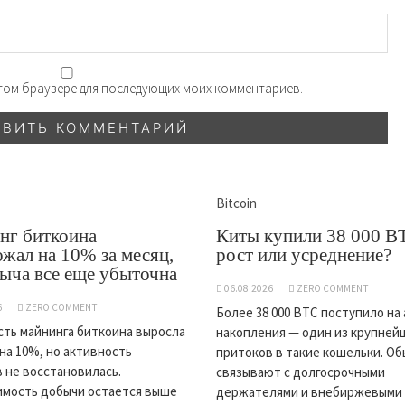
 этом браузере для последующих моих комментариев.
Bitcoin
нг биткоина
Киты купили 38 000 B
жал на 10% за месяц,
рост или усреднение?
ыча все еще убыточна
06.08.2026
ZERO COMMENT
6
ZERO COMMENT
Более 38 000 BTC поступило на
ть майнинга биткоина выросла
накопления — один из крупней
 на 10%, но активность
притоков в такие кошельки. Об
 не восстановилась.
связывают с долгосрочными
мость добычи остается выше
держателями и внебиржевыми