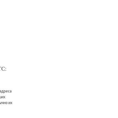
TC:
 адреса
ших
ычно их