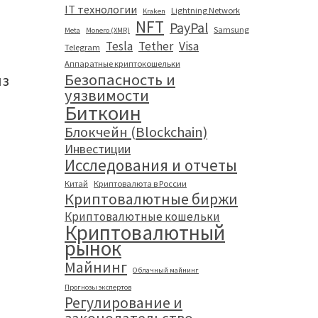
IT технологии
Lightning Network
Kraken
NFT
PayPal
Samsung
Meta
Monero (XMR)
Tesla
Tether
Visa
Telegram
Аппаратные криптокошельки
Безопасность и
из
уязвимости
Биткоин
Блокчейн (Blockchain)
Инвестиции
и
Исследования и отчеты
Китай
Криптовалюта в России
Криптовалютные биржи
Криптовалютные кошельки
Криптовалютный
рынок
а
Майнинг
Облачный майнинг
Прогнозы экспертов
Регулирование и