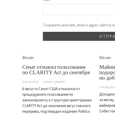
Сохранить моё имя, email и адрес сайта в
Bitcoin
Bitcoin
Сенат отложил голосование
Майни
по CLARITY Act до сентября
подоро
но доб
07.08.2026
ZERO COMMENT
06.08.202
6 августа Сенат США отказался от
Доходнос
процедурного голосования по
за месяц
законопроекту о структуре крипторынка
майнеров
CLARITY Act до окончания августовского
Себестои
перерыва, подтвердил изданию Politico