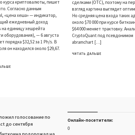
о курса криптовалюты, пишет
сделками (OTC), поэтому на пе
то. Согласно данным
взгляд картина выглядит оптим
ol, «цена хеша» — индикатор,
Но средняя цена входа таких а
щий ежедневный доход
около $70 000 при курсе биткои
 на единицу хешрейта
$64 000 меняет трактовку. Анал
и оборудования), — 6 августа
CryptoQuant под псевдонимом
т порядка $32,52 за 1 Ph/s. В
abramchart […]
юля он находился около $29,67.
ЧИТАТЬ ДАЛЬШЕ
АЛЬШЕ
ложил голосование по
Онлайн-посетители:
Act до сентября
0
 биткоина подорожал на