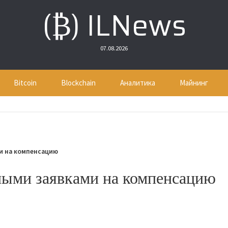
(₿) ILNews
07.08.2026
Bitcoin
Blockchain
Аналитика
Майнинг
ми на компенсацию
жными заявками на компенсацию