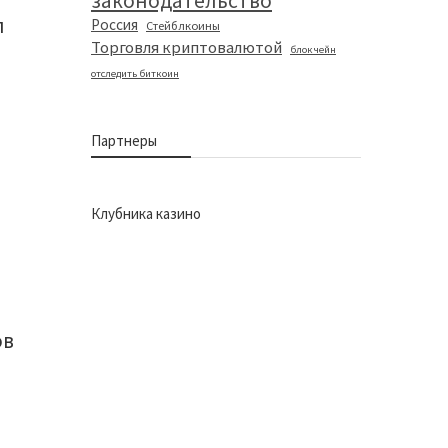
законодательство
л
Россия
Стейблкоины
Торговля криптовалютой
блокчейн
отследить биткоин
Партнеры
Клубника казино
ов