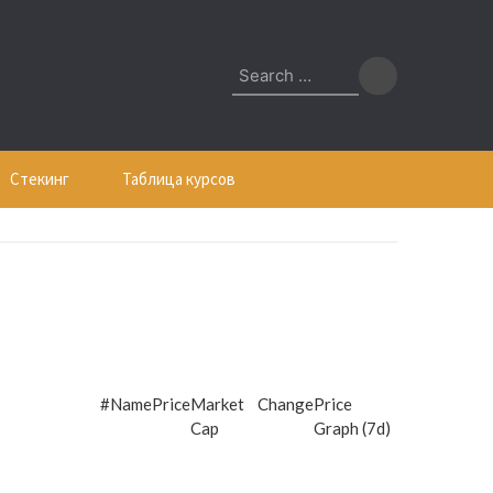
Search
for:
Стекинг
Таблица курсов
#
Name
Price
Market
Change
Price
Cap
Graph (7d)