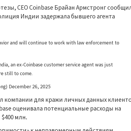
потезы, CEO Coinbase Брайан Армстронг сообщи
Полиция Индии задержала бывшего агента
vior and will continue to work with law enforcement to
ndia, an ex-Coinbase customer service agent was just
 still to come.
ong) December 26, 2025
ал компании для кражи личных данных клиент
inbase оценивала потенциальные расходы на
 $400 млн.
ерпимости» к неправомерным действиям