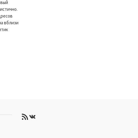
рвый
истично.
дресов
на вблизи
итик
RSS-лента
ВКонтакте