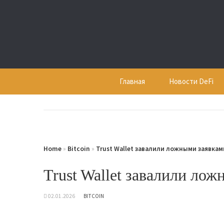
Skip
to
content
Главная
Новости DeFi
Home
»
Bitcoin
»
Trust Wallet завалили ложными заявка
Trust Wallet завалили ло
02.01.2026
BITCOIN