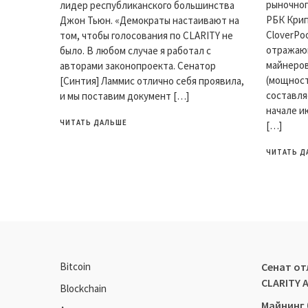
рыночног
лидер республиканского большинства
РБК Крип
Джон Тьюн. «Демократы настаивают на
CloverPo
том, чтобы голосования по CLARITY не
отражаю
было. В любом случае я работал с
майнеров
авторами законопроекта. Сенатор
(мощност
[Синтия] Ламмис отлично себя проявила,
составляе
и мы поставим документ […]
начале и
ЧИТАТЬ ДАЛЬШЕ
[…]
ЧИТАТЬ Д
Bitcoin
Сенат от
CLARITY 
Blockchain
Майнинг