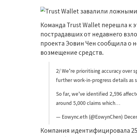
Команда Trust Wallet перешла к
пострадавших от недавнего взл
проекта Эовин Чен сообщила о 
возмещение средств.
2/ We’re prioritising accuracy over 
further work-in-progress details as 
So far, we’ve identified 2,596 affec
around 5,000 claims which…
— Eowync.eth (@EowynChen) Decem
Компания идентифицировала 25