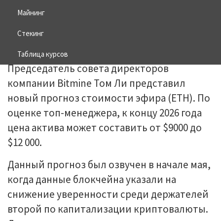
Майнинг
11.05.2026
BITCOIN
Стекинг
Таблица курсов
Председатель совета директоров
компании Bitmine Том Ли представил
новый прогноз стоимости эфира (ETH). По
оценке топ-менеджера, к концу 2026 года
цена актива может составить от $9000 до
$12 000.
Данный прогноз был озвучен в начале мая,
когда данные блокчейна указали на
снижение уверенности среди держателей
второй по капитализации криптовалюты.