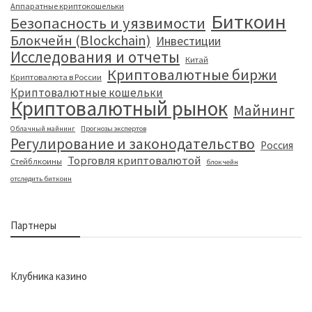
Аппаратные криптокошельки
Биткоин
Безопасность и уязвимости
Блокчейн (Blockchain)
Инвестиции
Исследования и отчеты
Китай
Криптовалютные биржи
Криптовалюта в России
Криптовалютные кошельки
Криптовалютный рынок
Майнинг
Облачный майнинг
Прогнозы экспертов
Регулирование и законодательство
Россия
Торговля криптовалютой
Стейблкоины
блокчейн
отследить биткоин
Партнеры
Клубника казино