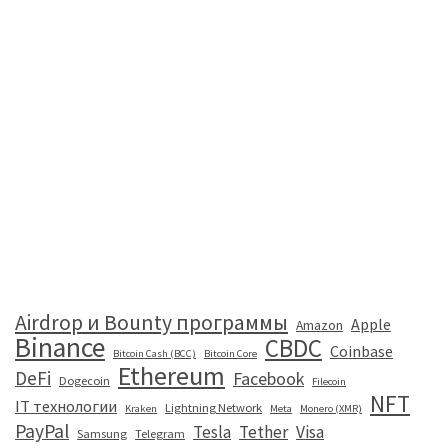
Airdrop и Bounty программы
Apple
Amazon
Binance
CBDC
Coinbase
Bitcoin Cash (BCC)
Bitcoin Core
Ethereum
DeFi
Facebook
Dogecoin
Filecoin
NFT
IT технологии
Lightning Network
Kraken
Meta
Monero (XMR)
PayPal
Tesla
Tether
Visa
Samsung
Telegram