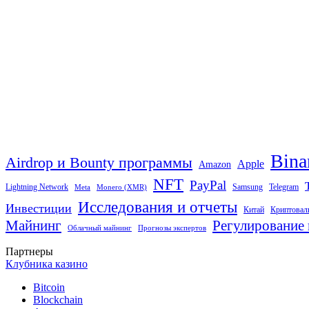
Bina
Airdrop и Bounty программы
Apple
Amazon
NFT
PayPal
Lightning Network
Samsung
Telegram
Meta
Monero (XMR)
Исследования и отчеты
Инвестиции
Китай
Криптовал
Майнинг
Регулирование 
Облачный майнинг
Прогнозы экспертов
Партнеры
Клубника казино
Bitcoin
Blockchain