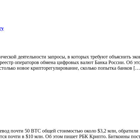
ту
ческой деятельности запросы, в которых требуют объяснить эк
в реестр операторов обмена цифровых валют Банка России. Об 
 столько новое крипторегулирование, сколько попытка банков […
ревод почти 50 BTC общей стоимостью около $3,2 млн, обратили 
ается почти в $10 млн. Об этом пишет РБК Крипто. Биткоины по