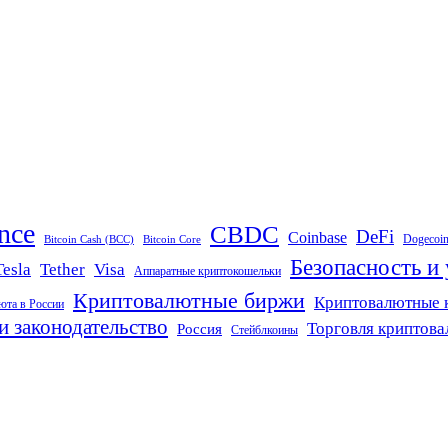
nce
CBDC
DeFi
Coinbase
Dogecoi
Bitcoin Cash (BCC)
Bitcoin Core
Безопасность и
Tether
Visa
Tesla
Аппаратные криптокошельки
Криптовалютные биржи
Криптовалютные 
юта в России
и законодательство
Торговля криптов
Россия
Стейблкоины