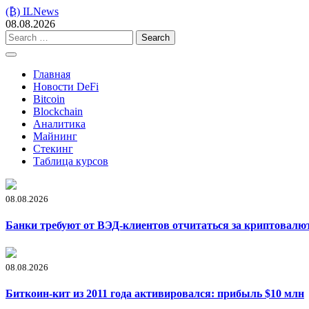
Skip
(₿) ILNews
to
08.08.2026
content
Search
for:
Главная
Новости DeFi
Bitcoin
Blockchain
Аналитика
Майнинг
Стекинг
Таблица курсов
08.08.2026
Банки требуют от ВЭД-клиентов отчитаться за криптовалю
08.08.2026
Биткоин-кит из 2011 года активировался: прибыль $10 млн