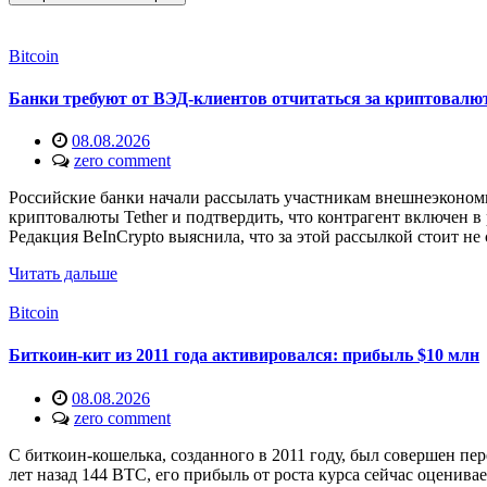
Bitcoin
Банки требуют от ВЭД-клиентов отчитаться за криптовалю
08.08.2026
zero comment
Российские банки начали рассылать участникам внешнеэкономи
криптовалюты Tether и подтвердить, что контрагент включен 
Редакция BeInCrypto выяснила, что за этой рассылкой стоит не
Читать дальше
Bitcoin
Биткоин-кит из 2011 года активировался: прибыль $10 млн
08.08.2026
zero comment
С биткоин-кошелька, созданного в 2011 году, был совершен пе
лет назад 144 BTC, его прибыль от роста курса сейчас оценив