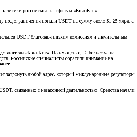
ли аналитики российской платформы «КоинКит».
ду под ограничения попали USDT на сумму около $1,25 млрд, а
ладельцев USDT благодаря низким комиссиям и значительным
ставители «КоинКит». По их оценке, Tether все чаще
дств. Российские специалисты обратили внимание на
анее.
жет затронуть любой адрес, который международные регуляторы
н USDT, связанных с незаконной деятельностью. Средства начали