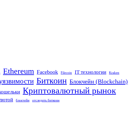
Ethereum
Facebook
IT технологии
n
Filecoin
Kraken
Биткоин
 уязвимости
Блокчейн (Blockchain)
Криптовалютный рынок
кошельки
алютой
блокчейн
отследить биткоин