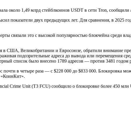
ровала около 1,49 млрд стейблкоинов USDT в сети Tron, сообщи
сил показатели двух предыдущих лет. Для сравнения, в 2025 го
перты связали это с высокой популярностью блокчейна среди в
я в США, Великобритании и Евросоюзе, обратили внимание пред
раживая подозрительные адреса до вывода или перемещения сре
черный список было внесено 1789 адресов — против 3481 годом р
 почти в четыре раза — с $228 000 до $833 000. Блокировка мо
в «КоинКит».
ancial Crime Unit (T3 FCU) сообщило о блокировке более 450 мл