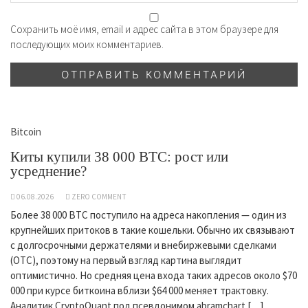
Сохранить моё имя, email и адрес сайта в этом браузере для
последующих моих комментариев.
Bitcoin
Киты купили 38 000 BTC: рост или
усреднение?
06.08.2026
ZERO COMMENT
Более 38 000 BTC поступило на адреса накопления — один из
крупнейших притоков в такие кошельки. Обычно их связывают
с долгосрочными держателями и внебиржевыми сделками
(OTC), поэтому на первый взгляд картина выглядит
оптимистично. Но средняя цена входа таких адресов около $70
000 при курсе биткоина вблизи $64 000 меняет трактовку.
Аналитик CryptoQuant под псевдонимом abramchart […]