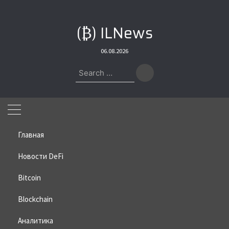
Skip
to
(₿) ILNews
content
06.08.2026
Search
for:
Главная
Новости DeFi
Bitcoin
Home
»
Bitcoin
»
Tesla раскрыли размеры своих биткоин-
резервов
Blockchain
Tesla раскрыли размеры своих
Аналитика
биткоин-резервов