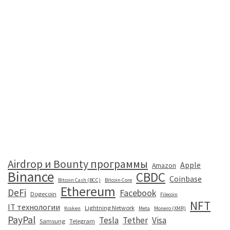
Airdrop и Bounty программы
Apple
Amazon
Binance
CBDC
Coinbase
Bitcoin Cash (BCC)
Bitcoin Core
Ethereum
DeFi
Facebook
Dogecoin
Filecoin
NFT
IT технологии
Lightning Network
Kraken
Meta
Monero (XMR)
PayPal
Tesla
Tether
Visa
Samsung
Telegram