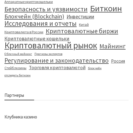
Аппаратные криптокошельки
Биткоин
Безопасность и уязвимости
Блокчейн (Blockchain)
Инвестиции
Исследования и отчеты
Китай
Криптовалютные биржи
Криптовалюта в России
Криптовалютные кошельки
Криптовалютный рынок
Майнинг
Облачный майнинг
Прогнозы экспертов
Регулирование и законодательство
Россия
Торговля криптовалютой
Стейблкоины
блокчейн
отследить биткоин
Партнеры
Клубника казино