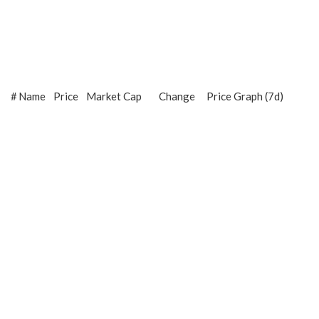
#
Name
Price
Market Cap
Change
Price Graph (7d)