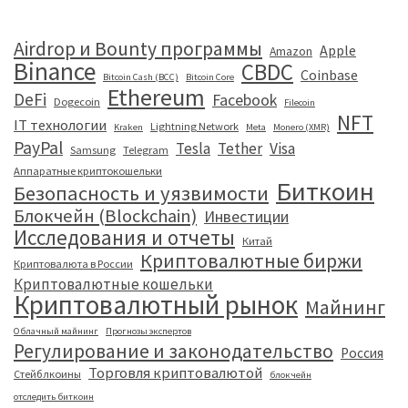
Airdrop и Bounty программы
Apple
Amazon
Binance
CBDC
Coinbase
Bitcoin Cash (BCC)
Bitcoin Core
Ethereum
DeFi
Facebook
Dogecoin
Filecoin
NFT
IT технологии
Lightning Network
Kraken
Meta
Monero (XMR)
PayPal
Tesla
Tether
Visa
Samsung
Telegram
Аппаратные криптокошельки
Биткоин
Безопасность и уязвимости
Блокчейн (Blockchain)
Инвестиции
Исследования и отчеты
Китай
Криптовалютные биржи
Криптовалюта в России
Криптовалютные кошельки
Криптовалютный рынок
Майнинг
Облачный майнинг
Прогнозы экспертов
Регулирование и законодательство
Россия
Торговля криптовалютой
Стейблкоины
блокчейн
отследить биткоин