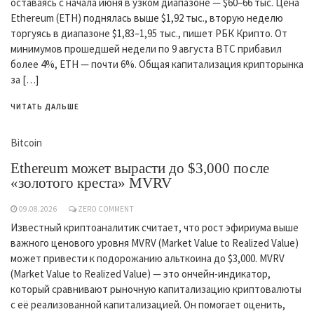
оставаясь с начала июня в узком диапазоне — $60–66 тыс. Цена
Ethereum (ETH) поднялась выше $1,92 тыс., вторую неделю
торгуясь в диапазоне $1,83–1,95 тыс., пишет РБК Крипто. От
минимумов прошедшей недели по 9 августа BTC прибавил
более 4%, ETH — почти 6%. Общая капитализация крипторынка
за […]
ЧИТАТЬ ДАЛЬШЕ
Bitcoin
Ethereum может вырасти до $3,000 после
«золотого креста» MVRV
09.08.2026
ZERO COMMENT
Известный криптоаналитик считает, что рост эфириума выше
важного ценового уровня MVRV (Market Value to Realized Value)
может привести к подорожанию альткоина до $3,000. MVRV
(Market Value to Realized Value) — это ончейн-индикатор,
который сравнивают рыночную капитализацию криптовалюты
с её реализованной капитализацией. Он помогает оценить,