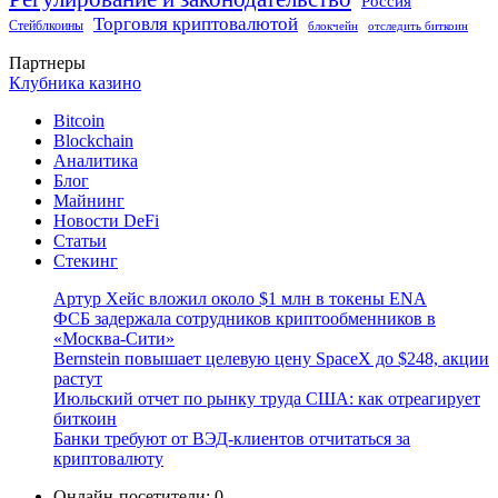
Россия
Торговля криптовалютой
Стейблкоины
блокчейн
отследить биткоин
Партнеры
Клубника казино
Bitcoin
Blockchain
Аналитика
Блог
Майнинг
Новости DeFi
Статьи
Стекинг
Артур Хейс вложил около $1 млн в токены ENA
ФСБ задержала сотрудников криптообменников в
«Москва-Сити»
Bernstein повышает целевую цену SpaceX до $248, акции
растут
Июльский отчет по рынку труда США: как отреагирует
биткоин
Банки требуют от ВЭД-клиентов отчитаться за
криптовалюту
Онлайн-посетители:
0