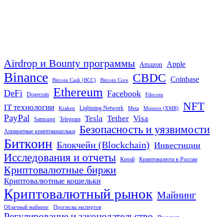
Airdrop и Bounty программы
Apple
Amazon
Binance
CBDC
Coinbase
Bitcoin Cash (BCC)
Bitcoin Core
Ethereum
DeFi
Facebook
Dogecoin
Filecoin
NFT
IT технологии
Lightning Network
Kraken
Meta
Monero (XMR)
PayPal
Tether
Visa
Tesla
Samsung
Telegram
Безопасность и уязвимости
Аппаратные криптокошельки
Биткоин
Блокчейн (Blockchain)
Инвестиции
Исследования и отчеты
Китай
Криптовалюта в России
Криптовалютные биржи
Криптовалютные кошельки
Криптовалютный рынок
Майнинг
Облачный майнинг
Прогнозы экспертов
Регулирование и законодательство