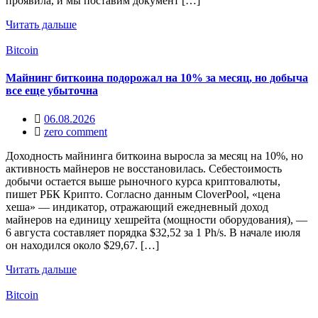
проявила, и мы поставим документ […]
Читать дальше
Bitcoin
Майнинг биткоина подорожал на 10% за месяц, но добыча
все еще убыточна
06.08.2026
zero comment
Доходность майнинга биткоина выросла за месяц на 10%, но
активность майнеров не восстановилась. Себестоимость
добычи остается выше рыночного курса криптовалюты,
пишет РБК Крипто. Согласно данным CloverPool, «цена
хеша» — индикатор, отражающий ежедневный доход
майнеров на единицу хешрейта (мощности оборудования), —
6 августа составляет порядка $32,52 за 1 Ph/s. В начале июля
он находился около $29,67. […]
Читать дальше
Bitcoin