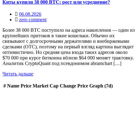
Киты купили 38 000 BTC: рост или усреднение?
06.08.2026
zero comment
Более 38 000 BTC поступило на адреса накопления — один из
крупнейших притоков в такие кошельки. Обычно их
связывают с долгосрочными держателями и внебиржевыми
сделками (OTC), поэтому на первый взгляд картина выглядит
оптимистично. Но средняя цена входа таких адресов около
$70 000 при курсе биткоина вблизи $64 000 меняет трактовку.
Аналитик CryptoQuant под псевдонимом abramchart […]
Читать дальше
#
Name
Price
Market Cap
Change
Price Graph (7d)