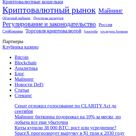
Криптовалютные кошельки
Криптовалютный рынок
Майнинг
Облачный майнинг
Прогнозы экспертов
Регулирование и законодательство
Россия
Торговля криптовалютой
Стейблкоины
блокчейн
отследить биткоин
Партнеры
Клубника казино
Bitcoin
Blockchain
Аналитика
Блог
Майнинг
Новости DeFi
Статьи
Стекинг
Сенат отложил голосование по CLARITY Act до
сентября
Майнинг биткоина подорожал на 10% за месяц, но
добыча все еще убыточна
Киты купили 38 000 BTC: рост или усреднение?
SpaceX прогнозирует выручку в $1 трлн к 2030 году