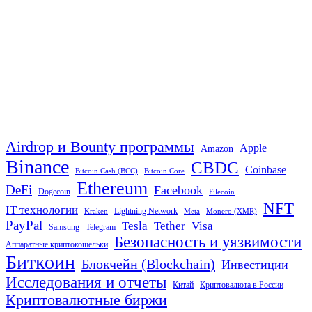
Airdrop и Bounty программы
Apple
Amazon
Binance
CBDC
Coinbase
Bitcoin Cash (BCC)
Bitcoin Core
Ethereum
DeFi
Facebook
Dogecoin
Filecoin
NFT
IT технологии
Lightning Network
Kraken
Meta
Monero (XMR)
PayPal
Tether
Visa
Tesla
Samsung
Telegram
Безопасность и уязвимости
Аппаратные криптокошельки
Биткоин
Блокчейн (Blockchain)
Инвестиции
Исследования и отчеты
Китай
Криптовалюта в России
Криптовалютные биржи