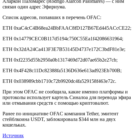
Аларкон Паломарес (Rodrigo Alarcon Palomares) — с ним
связан один адрес Эфириума.
Список адресов, попавших в перечень OFAC:
ETH 0xaC4cC4B68ea24BbFAAC8fD127B67Ed445ACcCE22;
ETH 0x14779CEC0B117d5194c750C55Ea1f42086631964;
ETH 0x32dA24Ca413F3E7B53145D4737e172C3bdF81e3e;
ETH 0xf2235d55b2950a0b1317469d72d07ae65b2e27cb;
ETH 0x4F428c11Dc82388fa5136D636e613ad923Eb700B;
ETH 0x038989cbb1710c72b9920dc4fa529158f463e72c.
При этом OFAC не сообщила, какие именно платформы и
протоколы использует картель Синалоа для перевода эфира
или отмывания средств с помощью криптовалют.
Ранее по инициативе OFAC компания Tether, эмитент
стейблкоина USDT, заблокировала $344 млн на двух
кошельках.
Источник