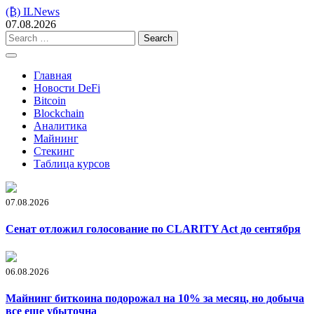
Skip
(₿) ILNews
to
07.08.2026
content
Search
for:
Главная
Новости DeFi
Bitcoin
Blockchain
Аналитика
Майнинг
Стекинг
Таблица курсов
07.08.2026
Сенат отложил голосование по CLARITY Act до сентября
06.08.2026
Майнинг биткоина подорожал на 10% за месяц, но добыча
все еще убыточна