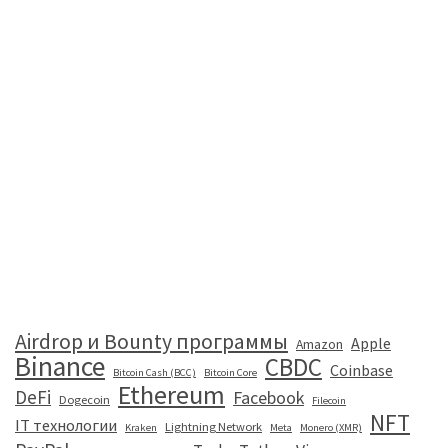
Airdrop и Bounty программы
Apple
Amazon
Binance
CBDC
Coinbase
Bitcoin Cash (BCC)
Bitcoin Core
Ethereum
DeFi
Facebook
Dogecoin
Filecoin
NFT
IT технологии
Lightning Network
Kraken
Meta
Monero (XMR)