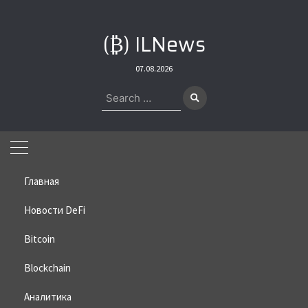
Skip
to
(₿) ILNews
content
07.08.2026
Search
for:
Главная
Новости DeFi
Bitcoin
Home
»
Bitcoin
»
СМИ: DeepSeek использует запрещенные чипы
Nvidia Blackwell
Blockchain
СМИ: DeepSeek использует
Аналитика
запрещенные чипы Nvidia