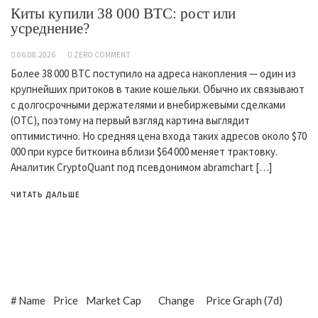
Киты купили 38 000 BTC: рост или
усреднение?
06.08.2026
ZERO COMMENT
Более 38 000 BTC поступило на адреса накопления — один из
крупнейших притоков в такие кошельки. Обычно их связывают
с долгосрочными держателями и внебиржевыми сделками
(OTC), поэтому на первый взгляд картина выглядит
оптимистично. Но средняя цена входа таких адресов около $70
000 при курсе биткоина вблизи $64 000 меняет трактовку.
Аналитик CryptoQuant под псевдонимом abramchart […]
ЧИТАТЬ ДАЛЬШЕ
#
Name
Price
Market Cap
Change
Price Graph (7d)