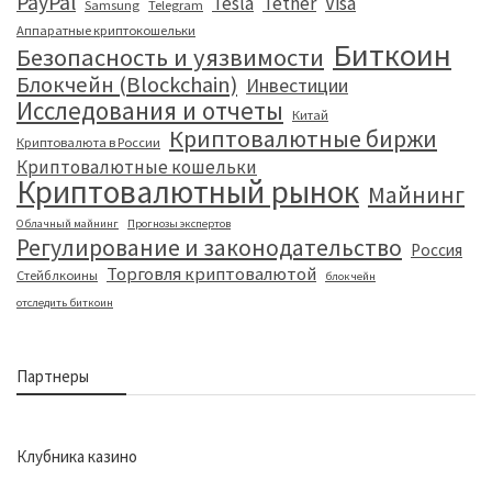
PayPal
Tesla
Tether
Visa
Samsung
Telegram
Аппаратные криптокошельки
Биткоин
Безопасность и уязвимости
Блокчейн (Blockchain)
Инвестиции
Исследования и отчеты
Китай
Криптовалютные биржи
Криптовалюта в России
Криптовалютные кошельки
Криптовалютный рынок
Майнинг
Облачный майнинг
Прогнозы экспертов
Регулирование и законодательство
Россия
Торговля криптовалютой
Стейблкоины
блокчейн
отследить биткоин
Партнеры
Клубника казино