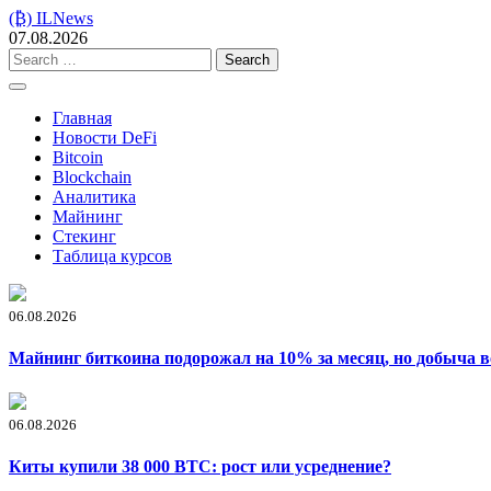
Skip
(₿) ILNews
to
07.08.2026
content
Search
for:
Главная
Новости DeFi
Bitcoin
Blockchain
Аналитика
Майнинг
Стекинг
Таблица курсов
06.08.2026
Майнинг биткоина подорожал на 10% за месяц, но добыча в
06.08.2026
Киты купили 38 000 BTC: рост или усреднение?