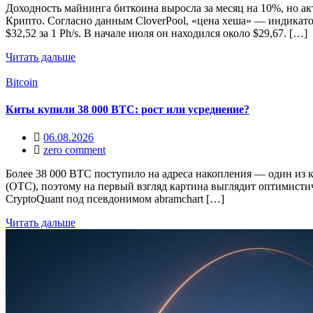
Доходность майнинга биткоина выросла за месяц на 10%, но а
Крипто. Согласно данным CloverPool, «цена хеша» — индикато
$32,52 за 1 Ph/s. В начале июля он находился около $29,67. […]
Читать дальше
Bitcoin
Киты купили 38 000 BTC: рост или усреднение?
06.08.2026
zero comment
Более 38 000 BTC поступило на адреса накопления — один из
(OTC), поэтому на первый взгляд картина выглядит оптимистич
CryptoQuant под псевдонимом abramchart […]
Читать дальше