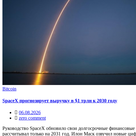
Bitcoin
SpaceX прогнозирует выручку в $1 трлн к 2030 году
06.08.2026
zero comment
Руководство SpaceX обновило свои долгосрочные финансовые ц
рассчитывал только на 2031 год. Илон Маск озвучил новые ци