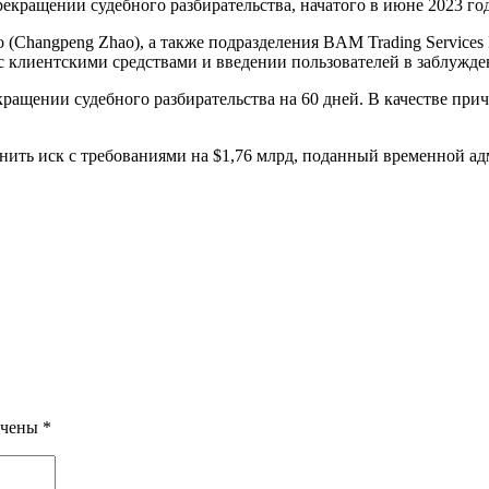
екращении судебного разбирательства, начатого в июне 2023 год
 (Changpeng Zhao), а также подразделения BAM Trading Services
с клиентскими средствами и введении пользователей в заблужде
кращении судебного разбирательства на 60 дней. В качестве пр
клонить иск с требованиями на $1,76 млрд, поданный временной
ечены
*