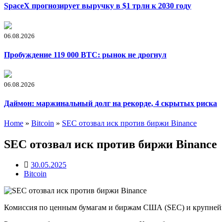
SpaceX прогнозирует выручку в $1 трлн к 2030 году
06.08.2026
Пробуждение 119 000 BTC: рынок не дрогнул
06.08.2026
Даймон: маржинальный долг на рекорде, 4 скрытых риска
Home
»
Bitcoin
»
SEC отозвал иск против биржи Binance
SEC отозвал иск против биржи Binance
30.05.2025
Bitcoin
Комиссия по ценным бумагам и биржам США (SEC) и крупнейша