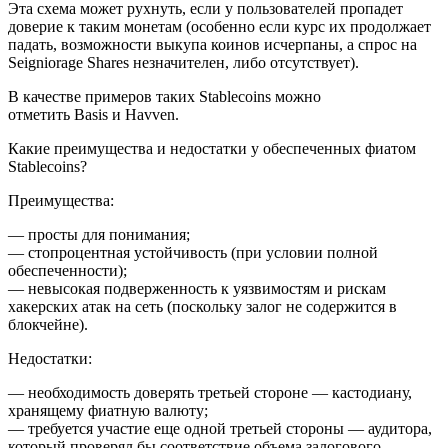
Эта схема может рухнуть, если у пользователей пропадет
доверие к таким монетам (особенно если курс их продолжает
падать, возможности выкупа коинов исчерпаны, а спрос на
Seigniorage Shares незначителен, либо отсутствует).
В качестве примеров таких Stableсoins можно
отметить Basis и Havven.
Какие преимущества и недостатки у обеспеченных фиатом
Stableсoins?
Преимущества:
— просты для понимания;
— стопроцентная устойчивость (при условии полной
обеспеченности);
— невысокая подверженность к уязвимостям и рискам
хакерских атак на сеть (поскольку залог не содержится в
блокчейне).
Недостатки:
— необходимость доверять третьей стороне — кастодиану,
хранящему фиатную валюту;
— требуется участие еще одной третьей стороны — аудитора,
который проверял бы соответствие объема залогового