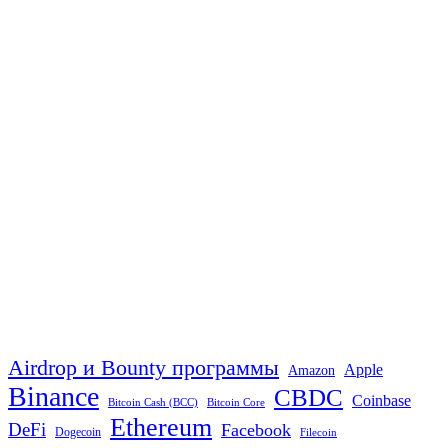
Airdrop и Bounty программы
Apple
Amazon
Binance
CBDC
Coinbase
Bitcoin Cash (BCC)
Bitcoin Core
Ethereum
DeFi
Facebook
Dogecoin
Filecoin