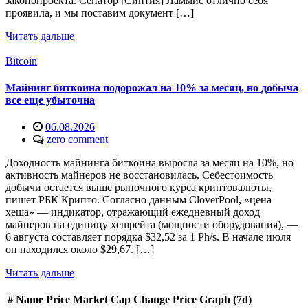
законопроекта. Сенатор [Синтия] Ламмис отлично себя
проявила, и мы поставим документ […]
Читать дальше
Bitcoin
Майнинг биткоина подорожал на 10% за месяц, но добыча
все еще убыточна
06.08.2026
zero comment
Доходность майнинга биткоина выросла за месяц на 10%, но
активность майнеров не восстановилась. Себестоимость
добычи остается выше рыночного курса криптовалюты,
пишет РБК Крипто. Согласно данным CloverPool, «цена
хеша» — индикатор, отражающий ежедневный доход
майнеров на единицу хешрейта (мощности оборудования), —
6 августа составляет порядка $32,52 за 1 Ph/s. В начале июля
он находился около $29,67. […]
Читать дальше
#
Name
Price
Market Cap
Change
Price Graph (7d)