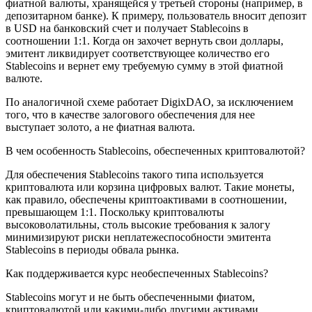
фиатной валюты, хранящейся у третьей стороны (например, в
депозитарном банке). К примеру, пользователь вносит депозит
в USD на банковский счет и получает Stablecoins в
соотношении 1:1. Когда он захочет вернуть свои доллары,
эмитент ликвидирует соответствующее количество его
Stablecoins и вернет ему требуемую сумму в этой фиатной
валюте.
По аналогичной схеме работает DigixDAO, за исключением
того, что в качестве залогового обеспечения для нее
выступает золото, а не фиатная валюта.
В чем особенность Stableсoins, обеспеченных криптовалютой?
Для обеспечения Stableсoins такого типа используется
криптовалюта или корзина цифровых валют. Такие монеты,
как правило, обеспечены криптоактивами в соотношении,
превышающем 1:1. Поскольку криптовалюты
высоковолатильны, столь высокие требования к залогу
минимизируют риски неплатежеспособности эмитента
Stableсoins в периоды обвала рынка.
Как поддерживается курс необеспеченных Stableсoins?
Stableсoins могут и не быть обеспеченными фиатом,
криптовалютой или какими-либо другими активами.