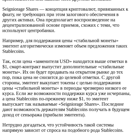
Seigniorage Shares — концепция криптовалют, привязанных к
фиату, не требующих при этом залогового обеспечения в
других активах. Она предполагает воспроизведение на
децентрализованной основе приемов, схожих с теми, что
используют центробанки.
Например, для поддержания цены «стабильной монеты»
эмитент алгоритмически изменяет объем предложения таких
Stableсoins.
Так, если цена «заменителя USD» находится выше отметки в
$1, смарт-контракт выпустит дополнительные «стабильные
монеты». Их он будет продавать на открытом рынке до тех
пор, пока цена не снизится до целевой отметки. С другой
стороны, эмитент выкупает токены с целью поддержания
цены «стабильной монеты» в периоды чрезмерно низкого ее
курса. Если же возможности поддержки курса уже исчерпаны,
а цена Stableсoins по-прежнему ниже $1, то эмитент
выпускает так называемые «Seigniorage Shares». Последние
дают возможность держателям Stableсoins получать в будущем
доход от сеньоража (прибыли эмитента).
Нетрудно догадаться, что устойчивость такой системы
напрямую зависит от спроса на подобного рода Stableсoins.