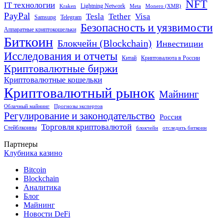
NFT
IT технологии
Lightning Network
Kraken
Meta
Monero (XMR)
PayPal
Tether
Visa
Tesla
Samsung
Telegram
Безопасность и уязвимости
Аппаратные криптокошельки
Биткоин
Блокчейн (Blockchain)
Инвестиции
Исследования и отчеты
Китай
Криптовалюта в России
Криптовалютные биржи
Криптовалютные кошельки
Криптовалютный рынок
Майнинг
Облачный майнинг
Прогнозы экспертов
Регулирование и законодательство
Россия
Торговля криптовалютой
Стейблкоины
блокчейн
отследить биткоин
Партнеры
Клубника казино
Bitcoin
Blockchain
Аналитика
Блог
Майнинг
Новости DeFi