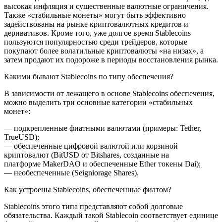
высокая инфляция и существенные валютные ограничения.
Также «стабильные монеты» могут быть эффективно
задействованы на рынке криптовалютных кредитов и
деривативов. Кроме того, уже долгое время Stableсoins
пользуются популярностью среди трейдеров, которые
покупают более волатильные криптовалюты «на низах», а
затем продают их подороже в периоды восстановления рынка.
Какими бывают Stableсoins по типу обеспечения?
В зависимости от лежащего в основе Stableсoins обеспечения,
можно выделить три основные категории «стабильных
монет»:
— подкрепленные фиатными валютами (примеры: Tether,
TrueUSD);
— обеспеченные цифровой валютой или корзиной
криптовалют (BitUSD от Bitshares, созданные на
платформе MakerDAO и обеспеченные Ether токены Dai);
— необеспеченные (Seigniorage Shares).
Как устроены Stableсoins, обеспеченные фиатом?
Stableсoins этого типа представляют собой долговые
обязательства. Каждый такой Stableсoin соответствует единице