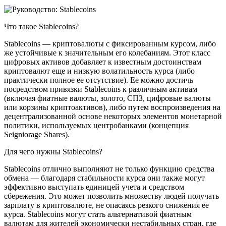
Что такое Stableсoins?
Stableсoins — криптовалюты с фиксированным курсом, либо
же устойчивые к значительным его колебаниям. Этот класс
цифровых активов добавляет к известным достоинствам
криптовалют еще и низкую волатильность курса (либо
практически полное ее отсутствие). Ее можно достичь
посредством привязки Stableсoins к различным активам
(включая фиатные валюты, золото, СПЗ, цифровые валюты
или корзины криптоактивов), либо путем воспроизведения на
децентрализованной основе некоторых элементов монетарной
политики, используемых центробанками (концепция
Seigniorage Shares).
Для чего нужны Stableсoins?
Stableсoins отлично выполняют не только функцию средства
обмена — благодаря стабильности курса они также могут
эффективно выступать единицей учета и средством
сбережения. Это может позволить множеству людей получать
зарплату в криптовалюте, не опасаясь резкого снижения ее
курса. Stableсoins могут стать альтернативой фиатным
валютам для жителей экономически нестабильных стран, где