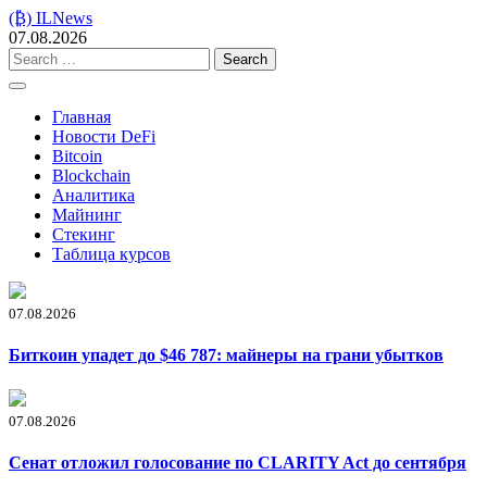
Skip
(₿) ILNews
to
07.08.2026
content
Search
for:
Главная
Новости DeFi
Bitcoin
Blockchain
Аналитика
Майнинг
Стекинг
Таблица курсов
07.08.2026
Биткоин упадет до $46 787: майнеры на грани убытков
07.08.2026
Сенат отложил голосование по CLARITY Act до сентября