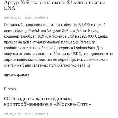
Артур Хейс вложил около $1 млн в токены
ENA
09.08.2026
ZERO COMMENT
Связанный с сооснователем криптобиржи BitMEX и главой
инвестфонда Maelstrom Артуром Хейсом (Arthur Hayes)
кошелек приобрел 10,9 млн токенов ENA на $985 000. Сделка
прошла на децентрализованной площадке Paraswap,
сообщили аналитики блокчейн-сервиса Lookonchain. Для
покупки использовались стейблкоины USDC, находившиеся на
адресе кошелька. Средства не переводились с банковского
счета и не были связаны с прямой покупкой за […]
ЧИТАТЬ ДАЛЬШЕ
Bitcoin
ФСБ задержала сотрудников
криптообменников в «Москва-Сити»
09.08.2026
ZERO COMMENT