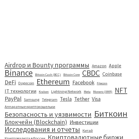
Airdrop и Bounty программы
Apple
Amazon
Binance
CBDC
Coinbase
Bitcoin Cash (BCC)
Bitcoin Core
Ethereum
DeFi
Facebook
Dogecoin
Filecoin
NFT
IT технологии
Lightning Network
Kraken
Meta
Monero (XMR)
PayPal
Tesla
Tether
Visa
Samsung
Telegram
Аппаратные криптокошельки
Биткоин
Безопасность и уязвимости
Блокчейн (Blockchain)
Инвестиции
Исследования и отчеты
Китай
Криптовалютные биржи
Криптовалюта в России