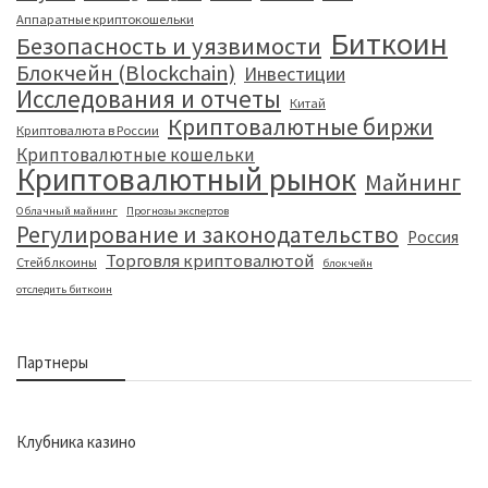
Аппаратные криптокошельки
Биткоин
Безопасность и уязвимости
Блокчейн (Blockchain)
Инвестиции
Исследования и отчеты
Китай
Криптовалютные биржи
Криптовалюта в России
Криптовалютные кошельки
Криптовалютный рынок
Майнинг
Облачный майнинг
Прогнозы экспертов
Регулирование и законодательство
Россия
Торговля криптовалютой
Стейблкоины
блокчейн
отследить биткоин
Партнеры
Клубника казино