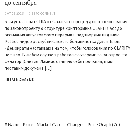
до сентября
07.08.2026
ZERO COMMENT
6 августа Сенат США отказался от процедурного голосования
по законопроекту о структуре крипторынка CLARITY Act до
окончания августовского перерыва, подтвердил изданию
Politico лидер республиканского большинства Джон Тьюн.
«Демократы настаивают на том, чтобы голосования по CLARITY
не было. В любом случае я работал с авторами законопроекта.
Сенатор [Синтия] Ламмис отлично себя проявила, и мы
поставим документ […]
ЧИТАТЬ ДАЛЬШЕ
#
Name
Price
Market Cap
Change
Price Graph (7d)