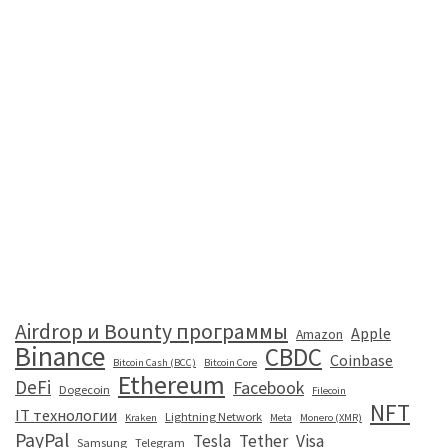
Airdrop и Bounty программы
Apple
Amazon
Binance
CBDC
Coinbase
Bitcoin Cash (BCC)
Bitcoin Core
Ethereum
DeFi
Facebook
Dogecoin
Filecoin
NFT
IT технологии
Lightning Network
Kraken
Meta
Monero (XMR)
PayPal
Tesla
Tether
Visa
Samsung
Telegram