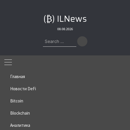
Skip
to
(₿) ILNews
content
08.08.2026
Search
for:
Главная
Новости DeFi
Bitcoin
Home
»
Bitcoin
»
Роберт Кийосаки готов удвоить свою позицию
по биткоину
Blockchain
Роберт Кийосаки готов удвоить
Аналитика
свою позицию по биткоину