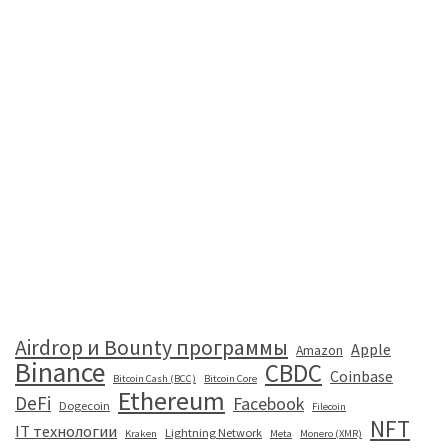
Airdrop и Bounty программы
Apple
Amazon
Binance
CBDC
Coinbase
Bitcoin Cash (BCC)
Bitcoin Core
Ethereum
DeFi
Facebook
Dogecoin
Filecoin
NFT
IT технологии
Lightning Network
Kraken
Meta
Monero (XMR)