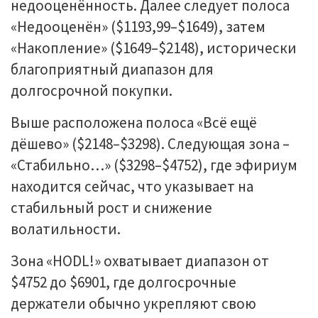
недооценённость. Далее следует полоса
«Недооценён» ($1193,99–$1649), затем
«Накопление» ($1649–$2148), исторически
благоприятный диапазон для
долгосрочной покупки.
Выше расположена полоса «Всё ещё
дёшево» ($2148–$3298). Следующая зона –
«Стабильно…» ($3298–$4752), где эфириум
находится сейчас, что указывает на
стабильный рост и снижение
волатильности.
Зона «HODL!» охватывает диапазон от
$4752 до $6901, где долгосрочные
держатели обычно укрепляют свою