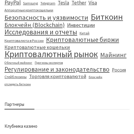
PayPal
Tesla
Tether
Visa
Samsung
Telegram
Аппаратные криптокошельки
Биткоин
Безопасность и уязвимости
Блокчейн (Blockchain)
Инвестиции
Исследования и отчеты
Китай
Криптовалютные биржи
Криптовалюта в России
Криптовалютные кошельки
Криптовалютный рынок
Майнинг
Облачный майнинг
Прогнозы экспертов
Регулирование и законодательство
Россия
Торговля криптовалютой
Стейблкоины
блокчейн
отследить биткоин
Партнеры
Клубника казино