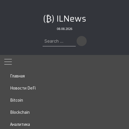
Skip
to
(₿) ILNews
content
08.08.2026
Search
for:
Главная
Новости DeFi
Bitcoin
Home
»
Bitcoin
»
Радужный график указывает на рост ETH
Blockchain
Радужный график указывает на
рост ETH
Аналитика