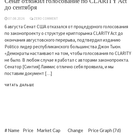
Сенат отложил голосование по CLARITY Act
до сентября
07.08.2026
ZERO COMMENT
6 августа Сенат США отказался от процедурного голосования
по законопроекту о структуре крипторынка CLARITY Act до
окончания августовского перерыва, подтвердил изданию
Politico лидер республиканского большинства Джон Тьюн.
«Демократы настаивают на том, чтобы голосования по CLARITY
не было. В любом случае я работал с авторами законопроекта.
Сенатор [Синтия] Ламмис отлично себя проявила, и мы
поставим документ […]
ЧИТАТЬ ДАЛЬШЕ
#
Name
Price
Market Cap
Change
Price Graph (7d)