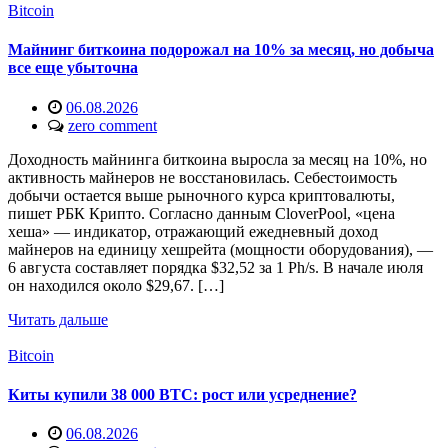
Bitcoin
Майнинг биткоина подорожал на 10% за месяц, но добыча
все еще убыточна
06.08.2026
zero comment
Доходность майнинга биткоина выросла за месяц на 10%, но
активность майнеров не восстановилась. Себестоимость
добычи остается выше рыночного курса криптовалюты,
пишет РБК Крипто. Согласно данным CloverPool, «цена
хеша» — индикатор, отражающий ежедневный доход
майнеров на единицу хешрейта (мощности оборудования), —
6 августа составляет порядка $32,52 за 1 Ph/s. В начале июля
он находился около $29,67. […]
Читать дальше
Bitcoin
Киты купили 38 000 BTC: рост или усреднение?
06.08.2026