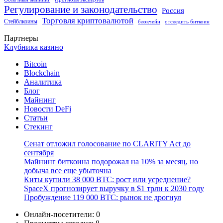
Регулирование и законодательство
Россия
Торговля криптовалютой
Стейблкоины
блокчейн
отследить биткоин
Партнеры
Клубника казино
Bitcoin
Blockchain
Аналитика
Блог
Майнинг
Новости DeFi
Статьи
Стекинг
Сенат отложил голосование по CLARITY Act до
сентября
Майнинг биткоина подорожал на 10% за месяц, но
добыча все еще убыточна
Киты купили 38 000 BTC: рост или усреднение?
SpaceX прогнозирует выручку в $1 трлн к 2030 году
Пробуждение 119 000 BTC: рынок не дрогнул
Онлайн-посетители:
0