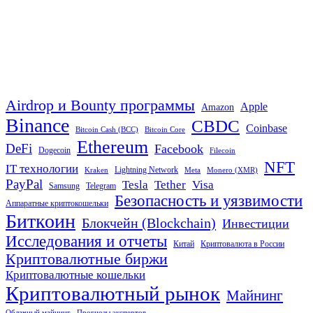
Airdrop и Bounty программы
Apple
Amazon
Binance
CBDC
Coinbase
Bitcoin Cash (BCC)
Bitcoin Core
Ethereum
DeFi
Facebook
Dogecoin
Filecoin
NFT
IT технологии
Lightning Network
Kraken
Meta
Monero (XMR)
PayPal
Tether
Visa
Tesla
Samsung
Telegram
Безопасность и уязвимости
Аппаратные криптокошельки
Биткоин
Блокчейн (Blockchain)
Инвестиции
Исследования и отчеты
Китай
Криптовалюта в России
Криптовалютные биржи
Криптовалютные кошельки
Криптовалютный рынок
Майнинг
Облачный майнинг
Прогнозы экспертов