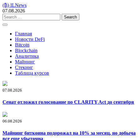
Skip
(₿) ILNews
to
07.08.2026
content
Search
for:
Главная
Новости DeFi
Bitcoin
Blockchain
Аналитика
Майнинг
Стекинг
Таблица курсов
07.08.2026
Сенат отложил голосование по CLARITY Act до сентября
06.08.2026
Майнинг биткоина подорожал на 10% за месяц, но добыча
все еще убыточна