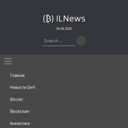
Skip
to
(₿) ILNews
content
06.08.2026
Search
for:
Главная
Новости DeFi
Bitcoin
Home
»
Bitcoin
»
Pump.fun будет награждать своих
пользователей
Blockchain
Pump.fun будет награждать
Аналитика
своих пользователей