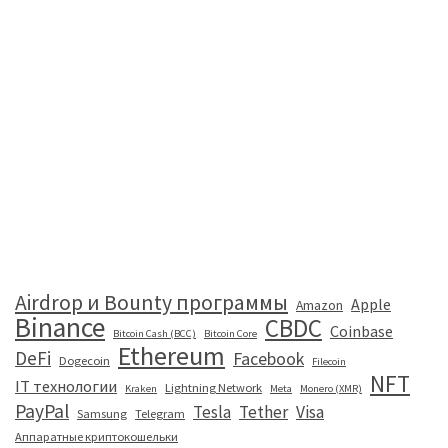
Airdrop и Bounty программы
Apple
Amazon
Binance
CBDC
Coinbase
Bitcoin Cash (BCC)
Bitcoin Core
Ethereum
DeFi
Facebook
Dogecoin
Filecoin
NFT
IT технологии
Lightning Network
Kraken
Meta
Monero (XMR)
PayPal
Tesla
Tether
Visa
Samsung
Telegram
Аппаратные криптокошельки