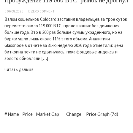
Пробуждение 119 000 BTC: рынок не дрогнул
06.08.2026
ZERO COMMENT
Взлом кошельков Coldcard заставил владельцев за трое суток
перевести около 119 000 BTC, пролежавших без движения
больше года. Это в 200 раз больше суммы украденного, но на
биржи ушло лишь около 11% этого объема. Аналитики
Glassnode в отчете за 31-ю неделю 2026 года отметили: цена
биткоина почти не сдвинулась, пока фондовые индексы и
золото обновляли […]
ЧИТАТЬ ДАЛЬШЕ
#
Name
Price
Market Cap
Change
Price Graph (7d)