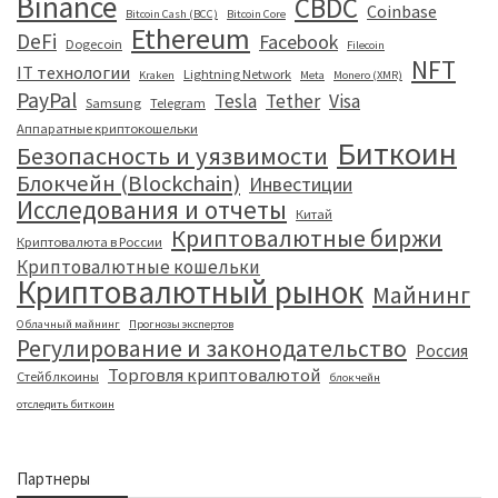
Binance
CBDC
Coinbase
Bitcoin Cash (BCC)
Bitcoin Core
Ethereum
DeFi
Facebook
Dogecoin
Filecoin
NFT
IT технологии
Lightning Network
Kraken
Meta
Monero (XMR)
PayPal
Tesla
Tether
Visa
Samsung
Telegram
Аппаратные криптокошельки
Биткоин
Безопасность и уязвимости
Блокчейн (Blockchain)
Инвестиции
Исследования и отчеты
Китай
Криптовалютные биржи
Криптовалюта в России
Криптовалютные кошельки
Криптовалютный рынок
Майнинг
Облачный майнинг
Прогнозы экспертов
Регулирование и законодательство
Россия
Торговля криптовалютой
Стейблкоины
блокчейн
отследить биткоин
Партнеры