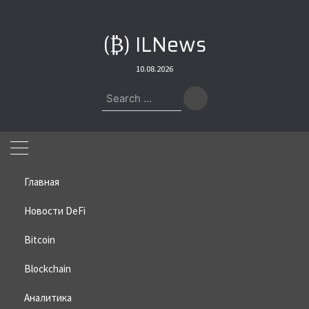
Skip
to
(₿) ILNews
content
10.08.2026
Search
for:
Главная
Новости DeFi
Bitcoin
Home
»
Bitcoin
»
Питер Шифф критикует криптовалютные
законы
Blockchain
Питер Шифф критикует
Аналитика
криптовалютные законы