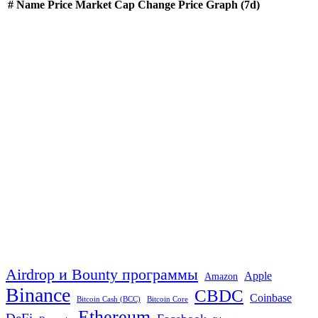
#
Name
Price
Market Cap
Change
Price Graph (7d)
Airdrop и Bounty программы
Apple
Amazon
Binance
CBDC
Coinbase
Bitcoin Cash (BCC)
Bitcoin Core
Ethereum