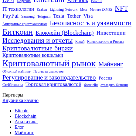
DeFi
Facebook
Dogecoin
Filecoin
NFT
IT технологии
Lightning Network
Kraken
Meta
Monero (XMR)
PayPal
Tether
Visa
Tesla
Samsung
Telegram
Безопасность и уязвимости
Аппаратные криптокошельки
Биткоин
Блокчейн (Blockchain)
Инвестиции
Исследования и отчеты
Китай
Криптовалюта в России
Криптовалютные биржи
Криптовалютные кошельки
Криптовалютный рынок
Майнинг
Облачный майнинг
Прогнозы экспертов
Регулирование и законодательство
Россия
Торговля криптовалютой
Стейблкоины
блокчейн
отследить биткоин
Партнеры
Клубника казино
Bitcoin
Blockchain
Аналитика
Блог
Майнинг