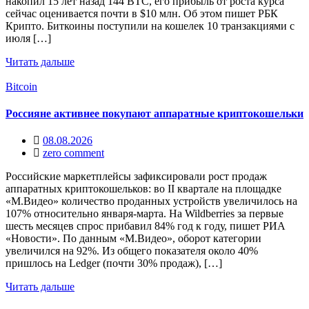
накопил 15 лет назад 144 BTC, его прибыль от роста курса
сейчас оценивается почти в $10 млн. Об этом пишет РБК
Крипто. Биткоины поступили на кошелек 10 транзакциями с
июля […]
Читать дальше
Bitcoin
Россияне активнее покупают аппаратные криптокошельки
08.08.2026
zero comment
Российские маркетплейсы зафиксировали рост продаж
аппаратных криптокошельков: во II квартале на площадке
«М.Видео» количество проданных устройств увеличилось на
107% относительно января-марта. На Wildberries за первые
шесть месяцев спрос прибавил 84% год к году, пишет РИА
«Новости». По данным «М.Видео», оборот категории
увеличился на 92%. Из общего показателя около 40%
пришлось на Ledger (почти 30% продаж), […]
Читать дальше