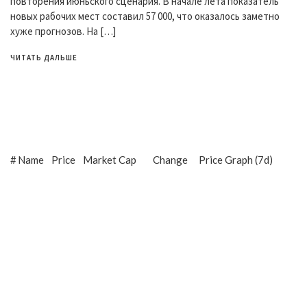
повторения июньского сценария. В начале лета показатель
новых рабочих мест составил 57 000, что оказалось заметно
хуже прогнозов. На […]
ЧИТАТЬ ДАЛЬШЕ
#
Name
Price
Market Cap
Change
Price Graph (7d)