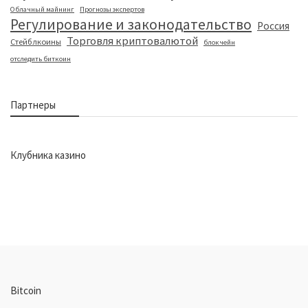
Облачный майнинг
Прогнозы экспертов
Регулирование и законодательство
Россия
Торговля криптовалютой
Стейблкоины
блокчейн
отследить биткоин
Партнеры
Клубника казино
Bitcoin