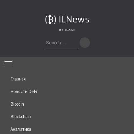
Skip
to
(₿) ILNews
content
09.08.2026
Search
for:
Главная
Новости DeFi
Bitcoin
Home
»
Bitcoin
»
Около половины криптовалют упали до
исторических минимумов
Blockchain
Около половины криптовалют
Аналитика
упали до исторических