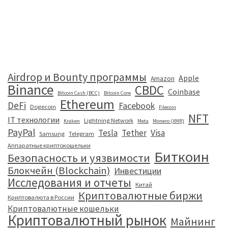
Airdrop и Bounty программы
Apple
Amazon
Binance
CBDC
Coinbase
Bitcoin Cash (BCC)
Bitcoin Core
Ethereum
DeFi
Facebook
Dogecoin
Filecoin
NFT
IT технологии
Lightning Network
Kraken
Meta
Monero (XMR)
PayPal
Tesla
Tether
Visa
Samsung
Telegram
Аппаратные криптокошельки
Биткоин
Безопасность и уязвимости
Блокчейн (Blockchain)
Инвестиции
Исследования и отчеты
Китай
Криптовалютные биржи
Криптовалюта в России
Криптовалютные кошельки
Криптовалютный рынок
Майнинг