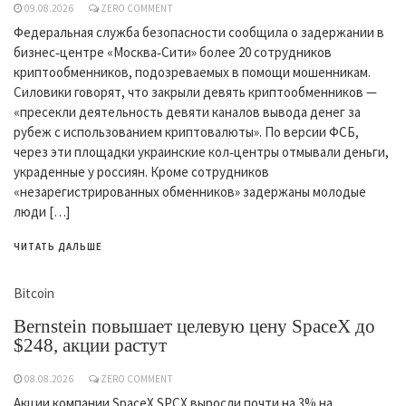
09.08.2026
ZERO COMMENT
Федеральная служба безопасности сообщила о задержании в
бизнес‑центре «Москва‑Сити» более 20 сотрудников
криптообменников, подозреваемых в помощи мошенникам.
Силовики говорят, что закрыли девять криптообменников —
«пресекли деятельность девяти каналов вывода денег за
рубеж с использованием криптовалюты». По версии ФСБ,
через эти площадки украинские кол‑центры отмывали деньги,
украденные у россиян. Кроме сотрудников
«незарегистрированных обменников» задержаны молодые
люди […]
ЧИТАТЬ ДАЛЬШЕ
Bitcoin
Bernstein повышает целевую цену SpaceX до
$248, акции растут
08.08.2026
ZERO COMMENT
Акции компании SpaceX SPCX выросли почти на 3% на