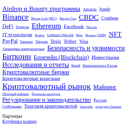
Airdrop и Bounty программы
Apple
Amazon
Binance
CBDC
Coinbase
Bitcoin Cash (BCC)
Bitcoin Core
Ethereum
DeFi
Facebook
Dogecoin
Filecoin
NFT
IT технологии
Lightning Network
Kraken
Meta
Monero (XMR)
PayPal
Tether
Visa
Tesla
Samsung
Telegram
Безопасность и уязвимости
Аппаратные криптокошельки
Биткоин
Блокчейн (Blockchain)
Инвестиции
Исследования и отчеты
Китай
Криптовалюта в России
Криптовалютные биржи
Криптовалютные кошельки
Криптовалютный рынок
Майнинг
Облачный майнинг
Прогнозы экспертов
Регулирование и законодательство
Россия
Торговля криптовалютой
Стейблкоины
блокчейн
отследить биткоин
Партнеры
Клубника казино