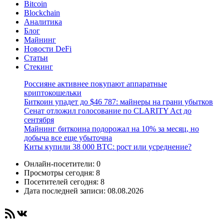
Bitcoin
Blockchain
Аналитика
Блог
Майнинг
Новости DeFi
Статьи
Стекинг
Россияне активнее покупают аппаратные
криптокошельки
Биткоин упадет до $46 787: майнеры на грани убытков
Сенат отложил голосование по CLARITY Act до
сентября
Майнинг биткоина подорожал на 10% за месяц, но
добыча все еще убыточна
Киты купили 38 000 BTC: рост или усреднение?
Онлайн-посетители:
0
Просмотры сегодня:
8
Посетителей сегодня:
8
Дата последней записи:
08.08.2026
RSS-лента
ВКонтакте