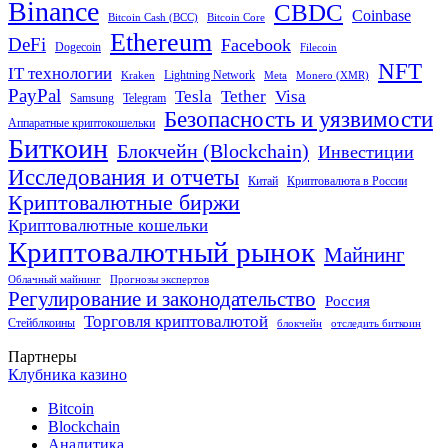
Binance
CBDC
Coinbase
Bitcoin Cash (BCC)
Bitcoin Core
Ethereum
DeFi
Facebook
Dogecoin
Filecoin
NFT
IT технологии
Lightning Network
Kraken
Meta
Monero (XMR)
PayPal
Tether
Visa
Tesla
Samsung
Telegram
Безопасность и уязвимости
Аппаратные криптокошельки
Биткоин
Блокчейн (Blockchain)
Инвестиции
Исследования и отчеты
Китай
Криптовалюта в России
Криптовалютные биржи
Криптовалютные кошельки
Криптовалютный рынок
Майнинг
Облачный майнинг
Прогнозы экспертов
Регулирование и законодательство
Россия
Торговля криптовалютой
Стейблкоины
блокчейн
отследить биткоин
Партнеры
Клубника казино
Bitcoin
Blockchain
Аналитика