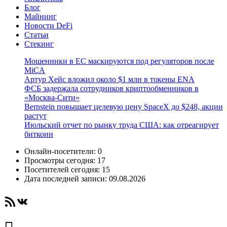
Блог
Майнинг
Новости DeFi
Статьи
Стекинг
Мошенники в ЕС маскируются под регуляторов после
MiCA
Артур Хейс вложил около $1 млн в токены ENA
ФСБ задержала сотрудников криптообменников в
«Москва-Сити»
Bernstein повышает целевую цену SpaceX до $248, акции
растут
Июльский отчет по рынку труда США: как отреагирует
биткоин
Онлайн-посетители:
0
Просмотры сегодня:
17
Посетителей сегодня:
15
Дата последней записи:
09.08.2026
RSS-лента
ВКонтакте