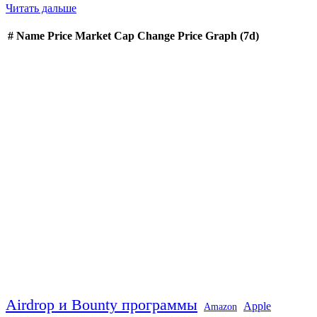
Читать дальше
#
Name
Price
Market Cap
Change
Price Graph (7d)
Airdrop и Bounty программы
Apple
Amazon