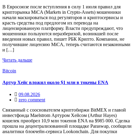
В Евросоюзе после вступления в силу 1 июля правил для
крипторынка MiCA (Markets in Crypto-Assets) мошенники
начали маскироваться под регуляторов и криптосервисы и
красть средства под предлогом их перевода на
лицензированную платформу. Власти предупреждают, что
мошенники пользуются неразберихой, возникшей после
введения новых правил, пишет РБК Крипто. Компании, не
получившие лицензию MiCA, теперь считаются незаконными
и […]
Читать дальше
Bitcoin
Артур Хейс вложил около $1 млн в токены ENA
09.08.2026
zero comment
Связанный с сооснователем криптобиржи BitMEX и главой
инвестфонда Maelstrom Артуром Хейсом (Arthur Hayes)
кошелек приобрел 10,9 млн токенов ENA на $985 000. Сделка
прошла на децентрализованной площадке Paraswap, сообщили
аналитики блокчейн-сервиса Lookonchain. Для покупки