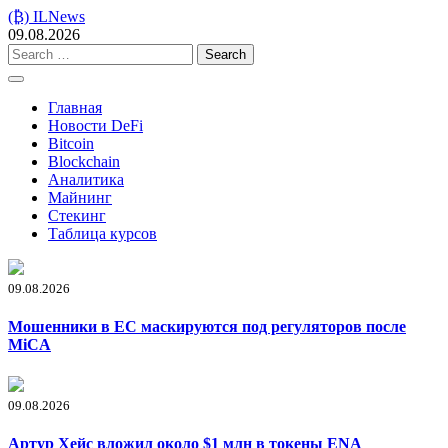
Skip
(₿) ILNews
to
09.08.2026
content
Search
for:
Главная
Новости DeFi
Bitcoin
Blockchain
Аналитика
Майнинг
Стекинг
Таблица курсов
09.08.2026
Мошенники в ЕС маскируются под регуляторов после
MiCA
09.08.2026
Артур Хейс вложил около $1 млн в токены ENA