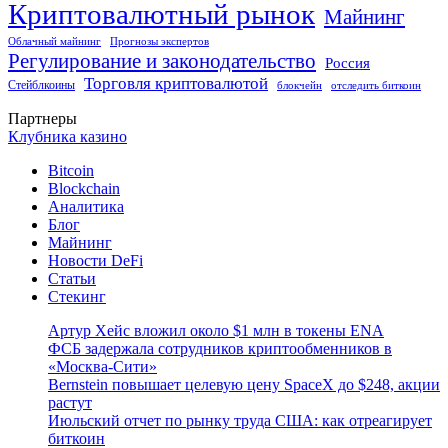
Криптовалютный рынок
Майнинг
Облачный майнинг
Прогнозы экспертов
Регулирование и законодательство
Россия
Торговля криптовалютой
Стейблкоины
блокчейн
отследить биткоин
Партнеры
Клубника казино
Bitcoin
Blockchain
Аналитика
Блог
Майнинг
Новости DeFi
Статьи
Стекинг
Артур Хейс вложил около $1 млн в токены ENA
ФСБ задержала сотрудников криптообменников в
«Москва-Сити»
Bernstein повышает целевую цену SpaceX до $248, акции
растут
Июльский отчет по рынку труда США: как отреагирует
биткоин