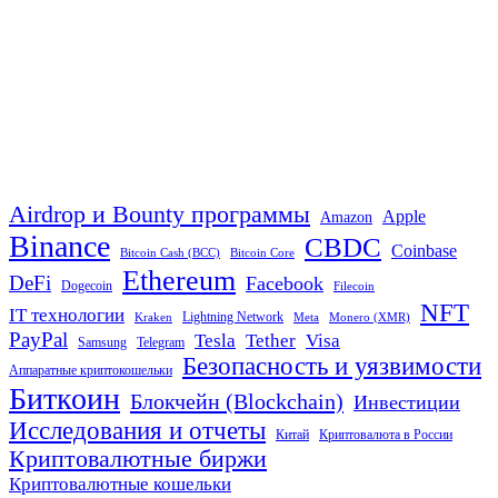
Airdrop и Bounty программы
Apple
Amazon
Binance
CBDC
Coinbase
Bitcoin Cash (BCC)
Bitcoin Core
Ethereum
DeFi
Facebook
Dogecoin
Filecoin
NFT
IT технологии
Lightning Network
Kraken
Meta
Monero (XMR)
PayPal
Tether
Visa
Tesla
Samsung
Telegram
Безопасность и уязвимости
Аппаратные криптокошельки
Биткоин
Блокчейн (Blockchain)
Инвестиции
Исследования и отчеты
Китай
Криптовалюта в России
Криптовалютные биржи
Криптовалютные кошельки