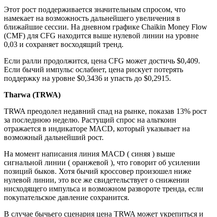
Этот рост поддерживается значительным спросом, что
намекает на возможность дальнейшего увеличения в
ближайшие сессии. На дневном графике Chaikin Money Flow
(CMF) для CFG находится выше нулевой линии на уровне
0,03 и сохраняет восходящий тренд.
Если ралли продолжится, цена CFG может достичь $0,409.
Если бычий импульс ослабнет, цена рискует потерять
поддержку на уровне $0,3436 и упасть до $0,2915.
Tharwa (TRWA)
TRWA преодолел недавний спад на рынке, показав 13% рост
за последнюю неделю. Растущий спрос на альткоин
отражается в индикаторе MACD, который указывает на
возможный дальнейший рост.
На момент написания линия MACD ( синяя ) выше
сигнальной линии ( оранжевой ), что говорит об усилении
позиций быков. Хотя бычий кроссовер произошел ниже
нулевой линии, это все же свидетельствует о снижении
нисходящего импульса и возможном развороте тренда, если
покупательское давление сохранится.
В случае бычьего сценария цена TRWA может укрепиться и