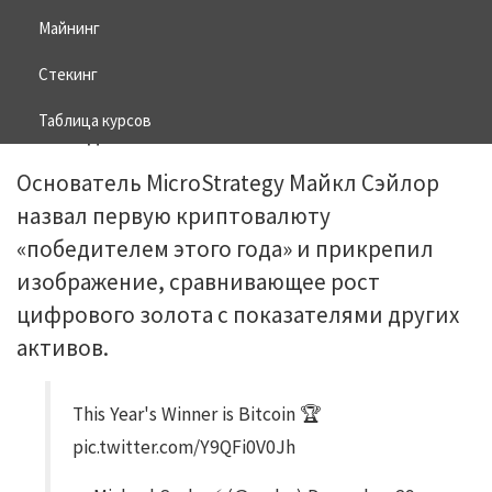
Майнинг
02.03.2026
BITCOIN
Стекинг
Таблица курсов
Основатель MicroStrategy Майкл Сэйлор
назвал первую криптовалюту
«победителем этого года» и прикрепил
изображение, сравнивающее рост
цифрового золота с показателями других
активов.
This Year's Winner is Bitcoin 🏆
pic.twitter.com/Y9QFi0V0Jh