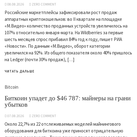
08.08.2026
ZERO COMMENT
Российские маркетплейсы зафиксировали рост продаж
аппаратных криптокошельков: во II квартале на площадке
«М.Видео» количество проданных устройств увеличилось на
107% относительно января-марта. На Wildberries за первые
шесть месяцев спрос прибавил 84% год к году, пишет РИА
«Новости». По данным «М.Видео», оборот категории
увеличился на 92%. Из общего показателя около 40% пришлось
на Ledger (почти 30% продаж), […]
ЧИТАТЬ ДАЛЬШЕ
Bitcoin
Биткоин упадет до $46 787: майнеры на грани
убытков
07.08.2026
ZERO COMMENT
Около 22,7% из 22 отслеживаемых моделей майнингового
оборудования для биткоина уже приносят отрицательную