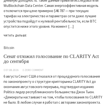
дневную доходность. Такие данные привели исследователи
WuBlockchain Data Center. Самая энергоэффективная модель
отключится при цене примерно $46 787 — при текущих
тарифах на электричество и параметрах сети даже лучшие
устройства подойдут к нулевой рентабельности, если BTC
опустится ниже этого уровня. На момент […]
ЧИТАТЬ ДАЛЬШЕ
Bitcoin
Сенат отложил голосование по CLARITY Act
до сентября
07.08.2026
ZERO COMMENT
6 августа Сенат США отказался от процедурного голосования
по законопроекту о структуре крипторынка CLARITY Act до
окончания августовского перерыва, подтвердил изданию
Politico лидер республиканского большинства Джон Тьюн.
«Демократы настаивают на том, чтобы голосования по CLARITY
не было. В любом случае я работал с авторами законопроекта.