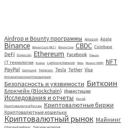
Airdrop и Bounty программы
Apple
Amazon
Binance
CBDC
Coinbase
Bitcoin Cash (BCC)
Bitcoin Core
Ethereum
DeFi
Facebook
Dogecoin
Filecoin
NFT
IT технологии
Lightning Network
Kraken
Meta
Monero (XMR)
PayPal
Tesla
Tether
Visa
Samsung
Telegram
Аппаратные криптокошельки
Биткоин
Безопасность и уязвимости
Блокчейн (Blockchain)
Инвестиции
Исследования и отчеты
Китай
Криптовалютные биржи
Криптовалюта в России
Криптовалютные кошельки
Криптовалютный рынок
Майнинг
Облачный майнинг
Прогнозы экспертов