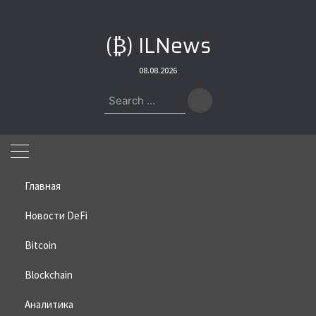
Skip
to
(₿) ILNews
content
08.08.2026
Search
for:
Главная
Новости DeFi
Bitcoin
Home
»
Bitcoin
»
Майкл Сэйлор: Биткоин — победитель 2023 года
Blockchain
Майкл Сэйлор: Биткоин —
победитель 2023 года
Аналитика