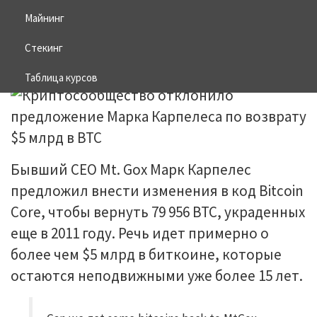
по возврату $5 млрд в BTC
Майнинг
Стекинг
02.03.2026
BITCOIN
Таблица курсов
Бывший CEO Mt. Gox Марк Карпелес
предложил внести изменения в код Bitcoin
Core, чтобы вернуть 79 956 BTC, украденных
еще в 2011 году. Речь идет примерно о
более чем $5 млрд в биткоине, которые
остаются неподвижными уже более 15 лет.