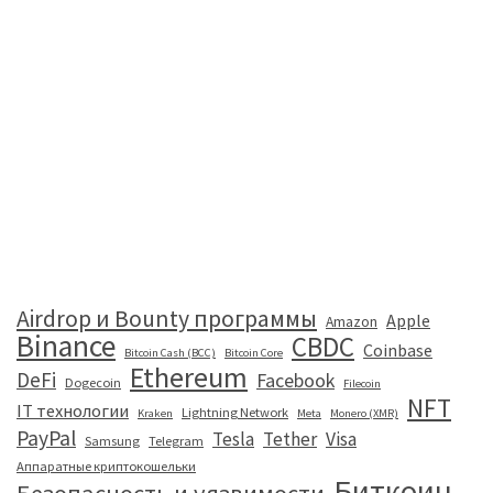
Airdrop и Bounty программы
Apple
Amazon
Binance
CBDC
Coinbase
Bitcoin Cash (BCC)
Bitcoin Core
Ethereum
DeFi
Facebook
Dogecoin
Filecoin
NFT
IT технологии
Lightning Network
Kraken
Meta
Monero (XMR)
PayPal
Tesla
Tether
Visa
Samsung
Telegram
Аппаратные криптокошельки
Биткоин