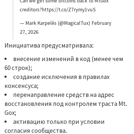
Can we get some bitcoins back to MtGox
creditors?https://t.co/Z7rymy1vuS
— Mark Karpelès (@MagicalTux) February
27, 2026
Инициатива предусматривала:
внесение изменений в код (менее чем
60 строк);
создание исключения в правилах
консенсуса;
перенаправление средств на адрес
восстановления под контролем траста Mt.
Gox;
активацию только при условии
согласия сообщества.