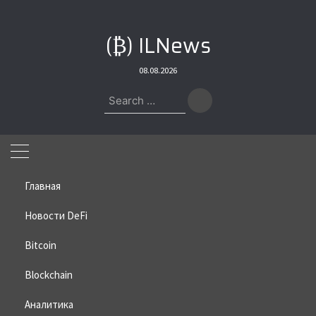
Skip
to
(₿) ILNews
content
08.08.2026
Search
for:
Главная
Новости DeFi
Bitcoin
Home
»
Bitcoin
»
Криптосообщество отклонило предложение
Марка Карпелеса по возврату $5 млрд в BTC
Blockchain
Криптосообщество отклонило
Аналитика
предложение Марка Карпелеса