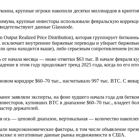
ткоина, крупные игроки накопили десятки миллиардов в крипто
ксимума, крупные инвесторы использовали февральскую коррекци
свидетельствуют данные Glassnode.
 Output Realized Price Distribution), которая группирует битко
, исключает внутренние биржевые переводы и убирает биржевы
 цена находится выше), либо серьезным сопротивлением (если 
 от начала месяца — ниже отметки $63 тыс. В начале февраля ку
дение в этом году продолжает тренд 2025 года, когда по его ито
новом коридоре $60–70 тыс., насчитывало 997 тыс. BTC. С январ
анее заявляли эксперты, на фоне худшего начала года для битк
нвесторов, купивших BTC в диапазоне $60–70 тыс., владеет бо
астер держателей.
я ось — ценовой диапазон, вертикальная — количество накопле
вали макроэкономические факторы, в том числе объявление пр
Мексике и негативные данные рынка недвижимости в США.