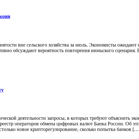
ткоин
ятости вне сельского хозяйства за июль. Экономисты ожидают п
тивно обсуждают вероятность повторения июньского сценария. В 
ту
ческой деятельности запросы, в которых требуют объяснить эк
в реестр операторов обмена цифровых валют Банка России. Об 
 столько новое крипторегулирование, сколько попытка банков […