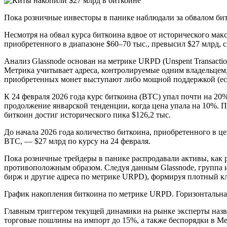
Пока розничные инвесторы в панике наблюдали за обвалом би
Несмотря на обвал курса биткоина вдвое от исторического ма
приобретенного в диапазоне $60–70 тыс., превысил $27 млрд, 
Анализ Glassnode основан на метрике URPD (Unspent Transaction
Метрика учитывает адреса, контролируемые одним владельцем
приобретенных монет выступают либо мощной поддержкой (если
К 24 февраля 2026 года курс биткоина (BTC) упал почти на 20%
продолжение январской тенденции, когда цена упала на 10%. Па
биткоин достиг исторического пика $126,2 тыс.
До начала 2026 года количество биткоина, приобретенного в це
BTC, — $27 млрд по курсу на 24 февраля.
Пока розничные трейдеры в панике распродавали активы, как р
противоположным образом. Следуя данным Glassnode, группа и
бирж и другие адреса по метрике URPD), формируя плотный кл
График накопления биткоина по метрике URPD. Горизонтальна
Главным триггером текущей динамики на рынке эксперты наз
торговые пошлины на импорт до 15%, а также беспорядки в 