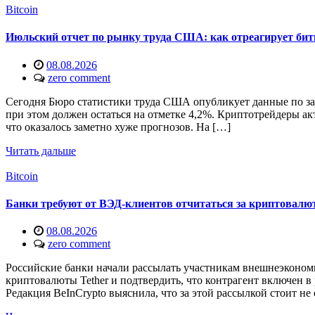
Bitcoin
Июльский отчет по рынку труда США: как отреагирует би
08.08.2026
zero comment
Сегодня Бюро статистики труда США опубликует данные по зан
при этом должен остаться на отметке 4,2%. Криптотрейдеры ак
что оказалось заметно хуже прогнозов. На […]
Читать дальше
Bitcoin
Банки требуют от ВЭД-клиентов отчитаться за криптовалю
08.08.2026
zero comment
Российские банки начали рассылать участникам внешнеэкономи
криптовалюты Tether и подтвердить, что контрагент включен 
Редакция BeInCrypto выяснила, что за этой рассылкой стоит не