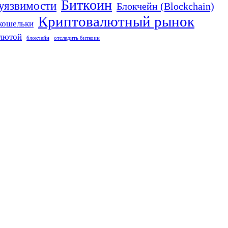
Биткоин
 уязвимости
Блокчейн (Blockchain)
Криптовалютный рынок
кошельки
алютой
блокчейн
отследить биткоин