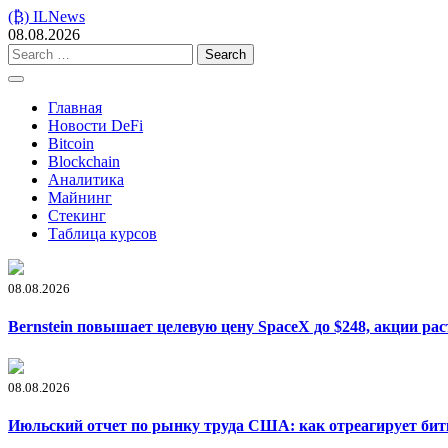
Skip
(₿) ILNews
to
08.08.2026
content
Search
for:
Главная
Новости DeFi
Bitcoin
Blockchain
Аналитика
Майнинг
Стекинг
Таблица курсов
08.08.2026
Bernstein повышает целевую цену SpaceX до $248, акции рас
08.08.2026
Июльский отчет по рынку труда США: как отреагирует би