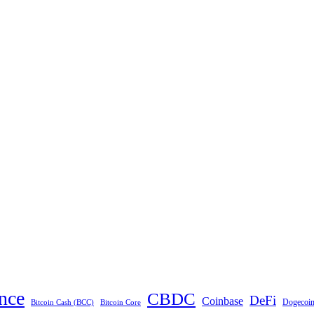
nce
CBDC
DeFi
Coinbase
Dogecoi
Bitcoin Cash (BCC)
Bitcoin Core