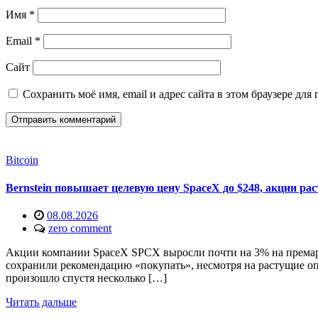
Имя
*
Email
*
Сайт
Сохранить моё имя, email и адрес сайта в этом браузере д
Bitcoin
Bernstein повышает целевую цену SpaceX до $248, акции рас
08.08.2026
zero comment
Акции компании SpaceX SPCX выросли почти на 3% на премаркет
сохранили рекомендацию «покупать», несмотря на растущие оп
произошло спустя несколько […]
Читать дальше