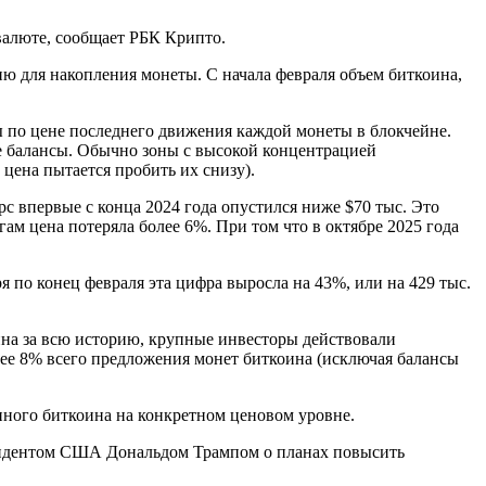
валюте, сообщает РБК Крипто.
ю для накопления монеты. С начала февраля объем биткоина,
ины по цене последнего движения каждой монеты в блокчейне.
е балансы. Обычно зоны с высокой концентрацией
цена пытается пробить их снизу).
рс впервые с конца 2024 года опустился ниже $70 тыс. Это
гам цена потеряла более 6%. При том что в октябре 2025 года
я по конец февраля эта цифра выросла на 43%, или на 429 тыс.
оина за всю историю, крупные инвесторы действовали
лее 8% всего предложения монет биткоина (исключая балансы
нного биткоина на конкретном ценовом уровне.
езидентом США Дональдом Трампом о планах повысить