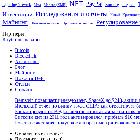
NFT
PayPal
Lightning Network
Samsung
Telegram
Meta
Monero (XMR)
Исследования и отчеты
Инвестиции
Китай
Криптовал
Майнинг
Регулирование 
Облачный майнинг
Прогнозы экспертов
Партнеры
Клубника казино
Bitcoin
Blockchain
Аналитика
Блог
Майнинг
Новости DeFi
Статьи
Стекинг
Bernstein повышает целевую цену SpaceX до $248, акции 
Июльский отчет по рынку труда США: как отреагирует б
Банки требуют от ВЭД-клиентов отчитаться за криптова
Биткоин-кит из 2011 года активировался: прибыль $10 мл
Россияне активнее покупают аппаратные криптокошельк
Онлайн-посетители:
0
Просмотры сегодня:
0