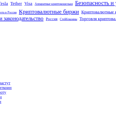
Безопасность и
Tether
Visa
Tesla
Аппаратные криптокошельки
Криптовалютные биржи
Криптовалютные 
юта в России
и законодательство
Торговля криптов
Россия
Стейблкоины
растут
иткоин
люту
н
и