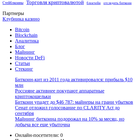
Торговля криптовалютой
Стейблкоины
блокчейн
отследить биткоин
Партнеры
Клубника казино
Bitcoin
Blockchain
Аналитика
Блог
Майнинг
Новости DeFi
Статьи
Стекинг
Биткоин-кит из 2011 года активировался: прибыль $10
млн
Россияне активнее покупают аппаратные
криптокошельки
Биткоин упадет до $46 787: майнеры на грани убытков
Сенат отложил голосование по CLARITY Act до
сентября
Майнинг биткоина подорожал на 10% за месяц, но
добыча все еще убыточна
Онлайн-посетители:
0