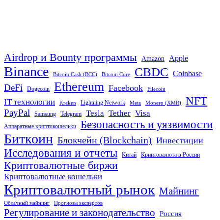
Airdrop и Bounty программы
Apple
Amazon
Binance
CBDC
Coinbase
Bitcoin Cash (BCC)
Bitcoin Core
Ethereum
DeFi
Facebook
Dogecoin
Filecoin
NFT
IT технологии
Lightning Network
Kraken
Meta
Monero (XMR)
PayPal
Tether
Visa
Tesla
Samsung
Telegram
Безопасность и уязвимости
Аппаратные криптокошельки
Биткоин
Блокчейн (Blockchain)
Инвестиции
Исследования и отчеты
Китай
Криптовалюта в России
Криптовалютные биржи
Криптовалютные кошельки
Криптовалютный рынок
Майнинг
Облачный майнинг
Прогнозы экспертов
Регулирование и законодательство
Россия