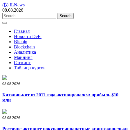
Skip
(₿) ILNews
to
08.08.2026
content
Search
for:
Главная
Новости DeFi
Bitcoin
Blockchain
Аналитика
Майнинг
Стекинг
Таблица курсов
08.08.2026
Биткоин-кит из 2011 года активировался: прибыль $10
млн
08.08.2026
Россияне активнее покупают аппаратные криптокошельки