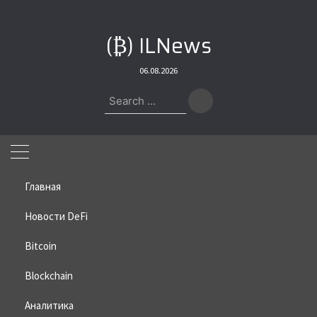
Skip
to
(₿) ILNews
content
06.08.2026
Search
for:
Главная
Новости DeFi
Bitcoin
Home
»
Bitcoin
»
Индекс доллара открыл возможности роста
для биткоина
Blockchain
Индекс доллара открыл
Аналитика
возможности роста для