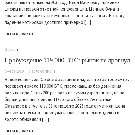
рассчитывал только на 2031 год. Илон Маск озвучил новые
цифры на первой отчетной конференции. Ценные бумаги
компании снизились на вечерних торгах во вторник. В среду
падение котировок достигло примерно […]
ЧИТАТЬ ДАЛЬШЕ
Bitcoin
Пробуждение 119 000 BTC: рынок не дрогнул
06.08.2026
ZERO COMMENT
Взлом кошельков Coldcard заставил владельцев за трое суток
перевести около 119 000 BTC, пролежавших без движения
больше года. Это в 200 раз больше суммы украденного, но на
биржи ушло лишь около 11% этого объема. Аналитики
Glassnode в отчете за 31-ю неделю 2026 года отметили: цена
биткоина почти не сдвинулась, пока фондовые индексы и
золото обновляли […]
ЧИТАТЬ ДАЛЬШЕ