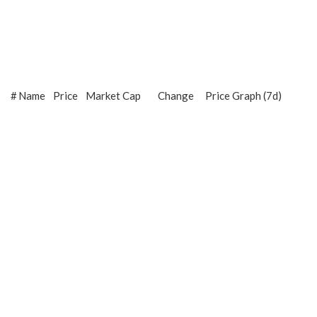
#
Name
Price
Market Cap
Change
Price Graph (7d)