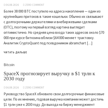
06.08.2026
ZERO COMMENT
Более 38 000 BTC поступило на адреса накопления — один из
крупнейших притоков в такие кошельки. Обычно их связывают
с долгосрочными держателями и внебиржевыми сделками
(OTC), поэтому на первый взгляд картина выглядит
оптимистично. Но средняя цена входа таких адресов около $70
000 при курсе биткоина вблизи $64 000 меняет трактовку.
Аналитик CryptoQuant под псевдонимом abramchart […]
ЧИТАТЬ ДАЛЬШЕ
Bitcoin
SpaceX прогнозирует выручку в $1 трлн к
2030 году
06.08.2026
ZERO COMMENT
Руководство SpaceX обновило свои долгосрочные финансовые
цели. По их мнению, годовая выручка компании может достичь
$1 трлн уже к 2030 году. До выхода на биржу менеджмент