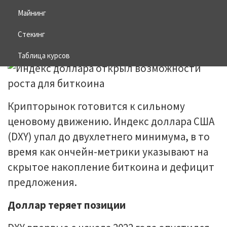
биткоина
Майнинг
Стекинг
15.06.2025
BITCOIN
Таблица курсов
Крипторынок готовится к сильному
ценовому движению. Индекс доллара США
(DXY) упал до двухлетнего минимума, в то
время как ончейн-метрики указывают на
скрытое накопление биткоина и дефицит
предложения.
Доллар теряет позиции