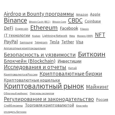
Airdrop и Bounty программы
Apple
Amazon
Binance
CBDC
Coinbase
Bitcoin Cash (BCC)
Bitcoin Core
Ethereum
DeFi
Facebook
Dogecoin
Filecoin
NFT
IT технологии
Lightning Network
Kraken
Meta
Monero (XMR)
PayPal
Tesla
Tether
Visa
Samsung
Telegram
Аппаратные криптокошельки
Биткоин
Безопасность и уязвимости
Блокчейн (Blockchain)
Инвестиции
Исследования и отчеты
Китай
Криптовалютные биржи
Криптовалюта в России
Криптовалютные кошельки
Криптовалютный рынок
Майнинг
Облачный майнинг
Прогнозы экспертов
Регулирование и законодательство
Россия
Торговля криптовалютой
Стейблкоины
блокчейн
отследить биткоин