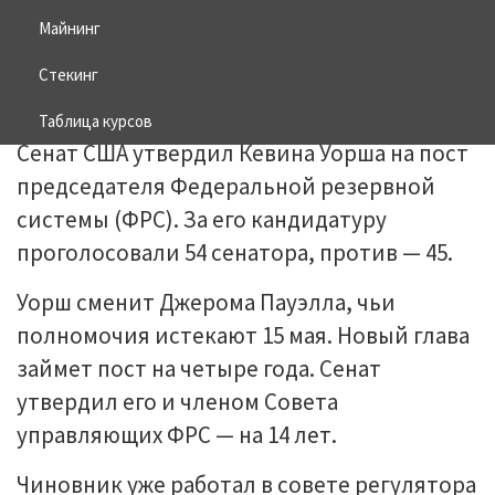
Майнинг
15.05.2026
BITCOIN
Стекинг
Таблица курсов
Сенат США утвердил Кевина Уорша на пост
председателя Федеральной резервной
системы (ФРС). За его кандидатуру
проголосовали 54 сенатора, против — 45.
Уорш сменит Джерома Пауэлла, чьи
полномочия истекают 15 мая. Новый глава
займет пост на четыре года. Сенат
утвердил его и членом Совета
управляющих ФРС — на 14 лет.
Чиновник уже работал в совете регулятора