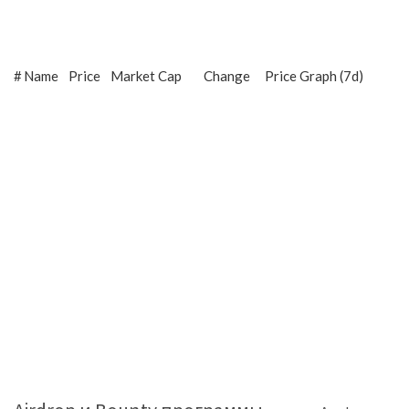
#
Name
Price
Market Cap
Change
Price Graph (7d)