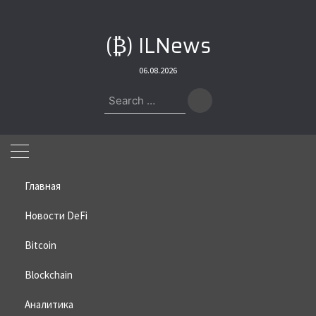
Skip
to
(₿) ILNews
content
06.08.2026
Search
for:
Главная
Новости DeFi
Bitcoin
Home
»
Bitcoin
»
Главой ФРС стал поклонник биткоина
Blockchain
Главой ФРС стал поклонник
биткоина
Аналитика