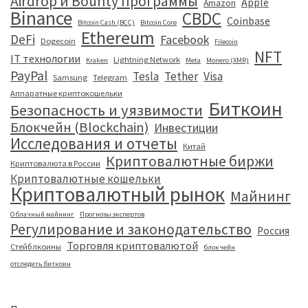
Airdrop и Bounty программы
Apple
Amazon
Binance
CBDC
Coinbase
Bitcoin Cash (BCC)
Bitcoin Core
Ethereum
DeFi
Facebook
Dogecoin
Filecoin
NFT
IT технологии
Lightning Network
Kraken
Meta
Monero (XMR)
PayPal
Tesla
Tether
Visa
Samsung
Telegram
Аппаратные криптокошельки
Биткоин
Безопасность и уязвимости
Блокчейн (Blockchain)
Инвестиции
Исследования и отчеты
Китай
Криптовалютные биржи
Криптовалюта в России
Криптовалютные кошельки
Криптовалютный рынок
Майнинг
Облачный майнинг
Прогнозы экспертов
Регулирование и законодательство
Россия
Торговля криптовалютой
Стейблкоины
блокчейн
отследить биткоин