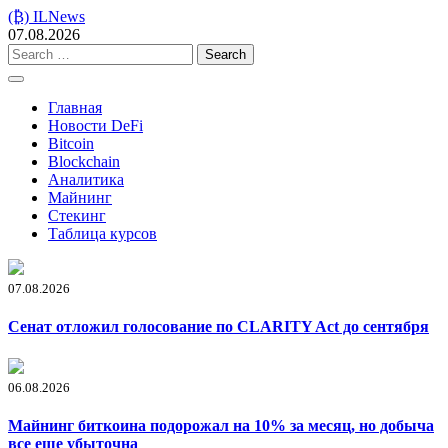
Skip
(₿) ILNews
to
07.08.2026
content
Search
for:
Главная
Новости DeFi
Bitcoin
Blockchain
Аналитика
Майнинг
Стекинг
Таблица курсов
07.08.2026
Сенат отложил голосование по CLARITY Act до сентября
06.08.2026
Майнинг биткоина подорожал на 10% за месяц, но добыча
все еще убыточна