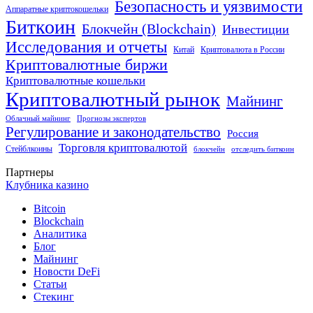
Безопасность и уязвимости
Аппаратные криптокошельки
Биткоин
Блокчейн (Blockchain)
Инвестиции
Исследования и отчеты
Китай
Криптовалюта в России
Криптовалютные биржи
Криптовалютные кошельки
Криптовалютный рынок
Майнинг
Облачный майнинг
Прогнозы экспертов
Регулирование и законодательство
Россия
Торговля криптовалютой
Стейблкоины
блокчейн
отследить биткоин
Партнеры
Клубника казино
Bitcoin
Blockchain
Аналитика
Блог
Майнинг
Новости DeFi
Статьи
Стекинг