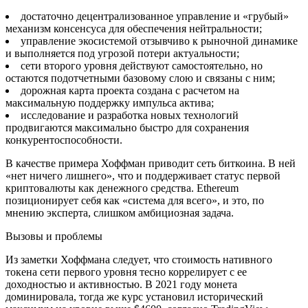
достаточно децентрализованное управление и «грубый»
механизм консенсуса для обеспечения нейтральности;
управление экосистемой отзывчиво к рыночной динамике
и выполняется под угрозой потери актуальности;
сети второго уровня действуют самостоятельно, но
остаются подотчетными базовому слою и связаны с ним;
дорожная карта проекта создана с расчетом на
максимальную поддержку импульса актива;
исследование и разработка новых технологий
продвигаются максимально быстро для сохранения
конкурентоспособности.
В качестве примера Хоффман приводит сеть биткоина. В ней
«нет ничего лишнего», что и поддерживает статус первой
криптовалюты как денежного средства. Ethereum
позиционирует себя как «система для всего», и это, по
мнению эксперта, слишком амбициозная задача.
Вызовы и проблемы
Из заметки Хоффмана следует, что стоимость нативного
токена сети первого уровня тесно коррелирует с ее
доходностью и активностью. В 2021 году монета
доминировала, тогда же курс установил исторический