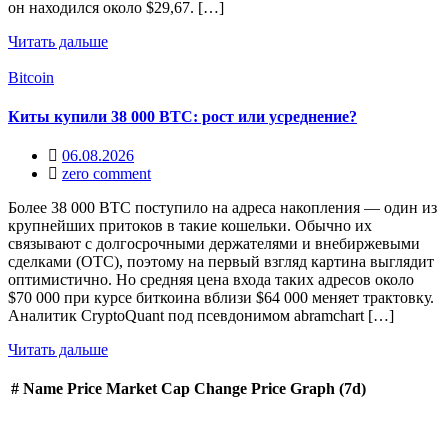
он находился около $29,67. […]
Читать дальше
Bitcoin
Киты купили 38 000 BTC: рост или усреднение?
06.08.2026
zero comment
Более 38 000 BTC поступило на адреса накопления — один из
крупнейших притоков в такие кошельки. Обычно их
связывают с долгосрочными держателями и внебиржевыми
сделками (OTC), поэтому на первый взгляд картина выглядит
оптимистично. Но средняя цена входа таких адресов около
$70 000 при курсе биткоина вблизи $64 000 меняет трактовку.
Аналитик CryptoQuant под псевдонимом abramchart […]
Читать дальше
#
Name
Price
Market Cap
Change
Price Graph (7d)