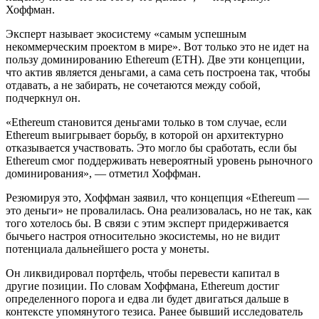
Хоффман.
Эксперт называет экосистему «самым успешным
некоммерческим проектом в мире». Вот только это не идет на
пользу доминированию Ethereum (ETH). Две эти концепции,
что актив является деньгами, а сама сеть построена так, чтобы
отдавать, а не забирать, не сочетаются между собой,
подчеркнул он.
«Ethereum становится деньгами только в том случае, если
Ethereum выигрывает борьбу, в которой он архитектурно
отказывается участвовать. Это могло бы сработать, если бы
Ethereum смог поддерживать невероятный уровень рыночного
доминирования», — отметил Хоффман.
Резюмируя это, Хоффман заявил, что концепция «Ethereum —
это деньги» не провалилась. Она реализовалась, но не так, как
того хотелось бы. В связи с этим эксперт придерживается
бычьего настроя относительно экосистемы, но не видит
потенциала дальнейшего роста у монеты.
Он ликвидировал портфель, чтобы перевести капитал в
другие позиции. По словам Хоффмана, Ethereum достиг
определенного порога и едва ли будет двигаться дальше в
контексте упомянутого тезиса. Ранее бывший исследователь