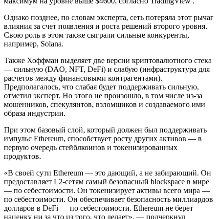
максимум на уровне выше $4600, согласно TradingView .
Однако позднее, по словам эксперта, сеть потеряла этот рычаг
влияния за счет появления и роста решений второго уровня.
Свою роль в этом также сыграли сильные конкуренты,
например, Solana.
Также Хоффман выделяет две версии криптовалютного стека
— сильную (DAO, NFT, DeFi) и слабую (инфраструктура для
расчетов между финансовыми контрагентами).
Предполагалось, что слабая будет поддерживать сильную,
отметил эксперт. Но этого не произошло, в том числе из-за
мошенников, спекулянтов, взломщиков и создаваемого ими
образа индустрии.
При этом базовый слой, который должен был поддерживать
импульс Ethereum, способствует росту других активов — в
первую очередь стейблкоинов и токенизированных
продуктов.
«В своей сути Ethereum — это дающий, а не забирающий. Он
предоставляет L2-сетям самый безопасный blockspace в мире
— по себестоимости. Он токенизирует активы всего мира —
по себестоимости. Он обеспечивает безопасность миллиардов
долларов в DeFi — по себестоимости. Ethereum не берет
наценку ни за что из того, что делает», — подчеркнул