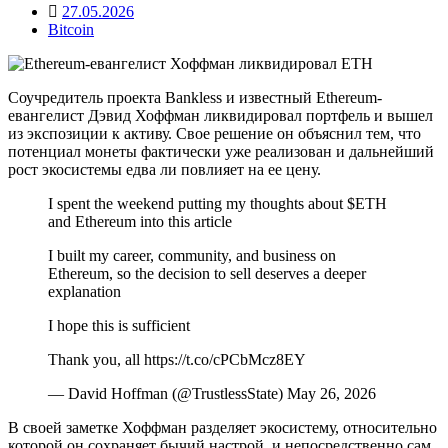
27.05.2026
Bitcoin
Соучредитель проекта Bankless и известный Ethereum-
евангелист Дэвид Хоффман ликвидировал портфель и вышел
из экспозиции к активу. Свое решение он объяснил тем, что
потенциал монеты фактически уже реализован и дальнейший
рост экосистемы едва ли повлияет на ее цену.
I spent the weekend putting my thoughts about $ETH
and Ethereum into this article
I built my career, community, and business on
Ethereum, so the decision to sell deserves a deeper
explanation
I hope this is sufficient
Thank you, all https://t.co/cPCbMcz8EY
— David Hoffman (@TrustlessState) May 26, 2026
В своей заметке Хоффман разделяет экосистему, относительно
которой он сохраняет бычий настрой, и непосредственно сам