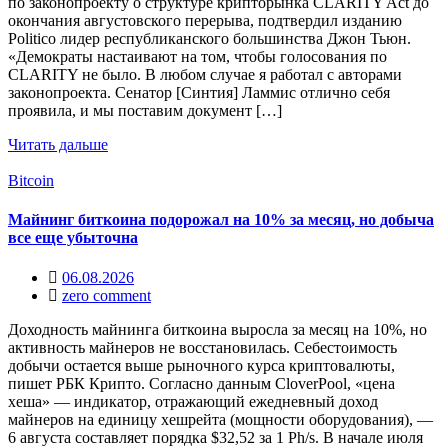
по законопроекту о структуре крипторынка CLARITY Act до
окончания августовского перерыва, подтвердил изданию
Politico лидер республиканского большинства Джон Тьюн.
«Демократы настаивают на том, чтобы голосования по
CLARITY не было. В любом случае я работал с авторами
законопроекта. Сенатор [Синтия] Ламмис отлично себя
проявила, и мы поставим документ […]
Читать дальше
Bitcoin
Майнинг биткоина подорожал на 10% за месяц, но добыча
все еще убыточна
06.08.2026
zero comment
Доходность майнинга биткоина выросла за месяц на 10%, но
активность майнеров не восстановилась. Себестоимость
добычи остается выше рыночного курса криптовалюты,
пишет РБК Крипто. Согласно данным CloverPool, «цена
хеша» — индикатор, отражающий ежедневный доход
майнеров на единицу хешрейта (мощности оборудования), —
6 августа составляет порядка $32,52 за 1 Ph/s. В начале июля