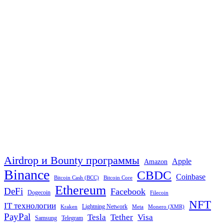
Airdrop и Bounty программы
Apple
Amazon
Binance
CBDC
Coinbase
Bitcoin Cash (BCC)
Bitcoin Core
Ethereum
DeFi
Facebook
Dogecoin
Filecoin
NFT
IT технологии
Lightning Network
Kraken
Meta
Monero (XMR)
PayPal
Tether
Visa
Tesla
Samsung
Telegram