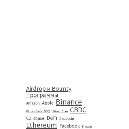
Airdrop и Bounty
программы
Binance
Apple
Amazon
CBDC
Bitcoin Cash (BCC)
Bitcoin Core
DeFi
Coinbase
Dogecoin
Ethereum
Facebook
Filecoin