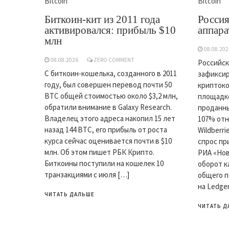
Bitcoin
Bitcoin
Биткоин-кит из 2011 года
Россия
активировался: прибыль $10
аппар
млн
08.08.202
08.08.2026
ZERO COMMENT
Российск
С биткоин-кошелька, созданного в 2011
зафиксир
году, был совершен перевод почти 50
криптоко
BTC общей стоимостью около $3,2 млн,
площадке
обратили внимание в Galaxy Research.
проданны
Владелец этого адреса накопил 15 лет
107% отн
назад 144 BTC, его прибыль от роста
Wildberr
курса сейчас оценивается почти в $10
спрос пр
млн. Об этом пишет РБК Крипто.
РИА «Нов
Биткоины поступили на кошелек 10
оборот к
транзакциями с июля […]
общего п
на Ledge
ЧИТАТЬ ДАЛЬШЕ
ЧИТАТЬ Д