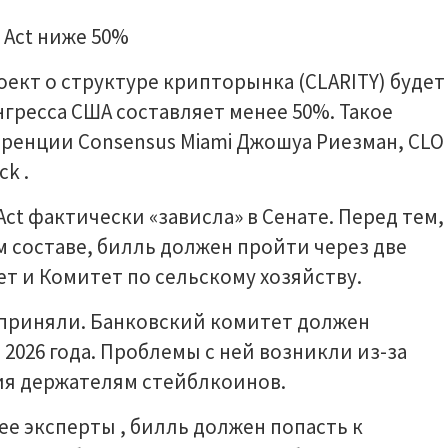
оект о структуре крипторынка (CLARITY) будет
нгресса США составляет менее 50%. Такое
еренции Consensus Miami Джошуа Риезман, CLO
k .
ct фактически «зависла» в Сенате. Перед тем,
м составе, билль должен пройти через две
т и Комитет по сельскому хозяйству.
 приняли. Банковский комитет должен
2026 года. Проблемы с ней возникли из-за
ия держателям стейблкоинов.
ее эксперты , билль должен попасть к