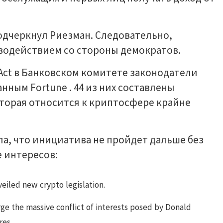
одчеркнул Риезман. Следовательно,
водействием со стороны демократов.
Act в Банковском комитете законодатели
анным Fortune . 44 из них составлены
оторая относится к криптосфере крайне
ила, что инициатива не пройдет дальше без
 интересов:
iled new crypto legislation.
rge the massive conflict of interests posed by Donald
res.