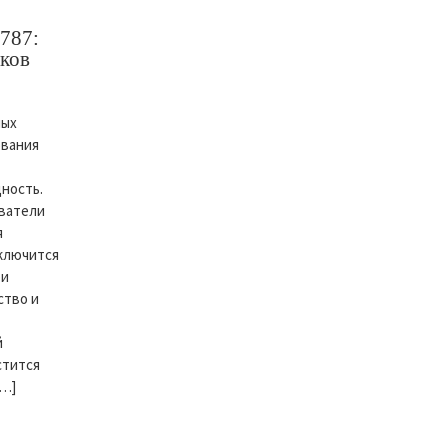
 787:
тков
мых
ования
ность.
ователи
я
ключится
ри
ство и
й
стится
[…]