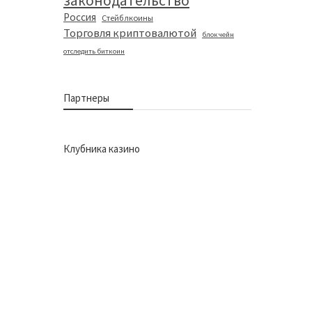
законодательство
Россия
Стейблкоины
Торговля криптовалютой
блокчейн
отследить биткоин
Партнеры
Клубника казино