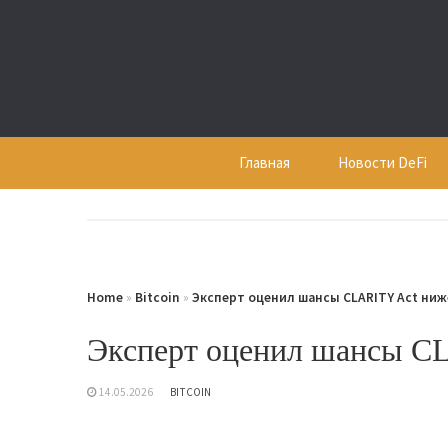
Skip
to
content
Главная
Новости DeFi
Home
»
Bitcoin
»
Эксперт оценил шансы CLARITY Act ниж
Эксперт оценил шансы C
14.05.2026
BITCOIN