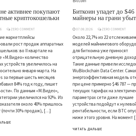
Bitcoin
не активнее покупают
Биткоин упадет до $46
атные криптокошельки
майнеры на грани убы
6
ZERO COMMENT
07.08.2026
ZERO COMMENT
ие маркетплейсы
Около 22,7% из 22 отслеживае
овали рост продаж аппаратных
моделей майнингового оборуд
шельков: во II квартале на
для биткоина уже приносят
 «М.Видео» количество
отрицательную дневную доход
х устройств увеличилось на
Такие данные привели исслед
осительно января-марта. На
WuBlockchain Data Center. Сама
ies за первые шесть месяцев
энергоэффективная модель от
ибавил 84% год к году, пишет
при цене примерно $46 787 — п
ости». По данным «М.Видео»,
текущих тарифах на электриче
атегории увеличился на 92%. Из
параметрах сети даже лучшие
оказателя около 40% пришлось
устройства подойдут к нулево
r (почти 30% продаж), […]
рентабельности, если BTC опу
ниже этого уровня. На момент 
АЛЬШЕ
ЧИТАТЬ ДАЛЬШЕ