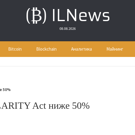
(₿) ILNews
08.08.2026
Bitcoin
Blockchain
Аналитика
Майнинг
е 50%
LARITY Act ниже 50%