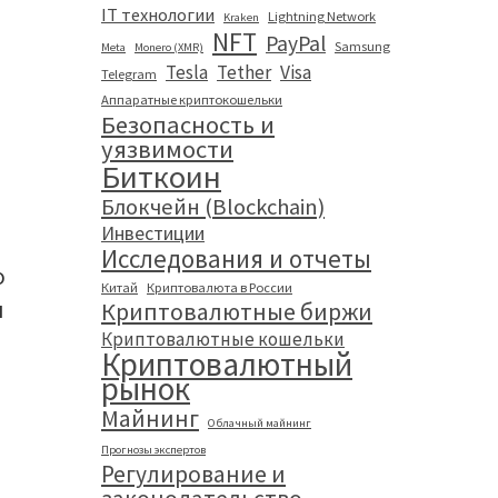
IT технологии
Lightning Network
Kraken
NFT
PayPal
Samsung
Meta
Monero (XMR)
Tesla
Tether
Visa
Telegram
Аппаратные криптокошельки
Безопасность и
уязвимости
Биткоин
Блокчейн (Blockchain)
Инвестиции
Исследования и отчеты
о
Китай
Криптовалюта в России
ы
Криптовалютные биржи
Криптовалютные кошельки
Криптовалютный
рынок
Майнинг
Облачный майнинг
Прогнозы экспертов
Регулирование и