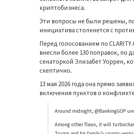
криптобизнеса.
Эти вопросы не были решены, п
инициатива столкнется с проти
Перед голосованием по CLARITY 
внесли более 130 поправок, по д
сенаторкой Элизабет Уоррен, к
скептично.
13 мая 2026 года она прямо заяв
включения пунктов о конфликте
Around midnight, @BankingGOP unve
Among other flaws, it will turbocha
Trump and his family's crypto ventu