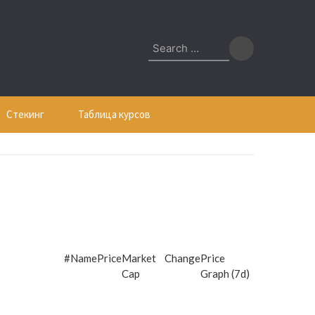
Search
for:
Стекинг
Таблица курсов
#
Name
Price
Market
Change
Price
Cap
Graph (7d)