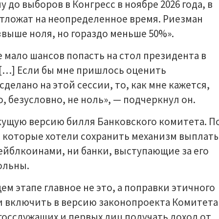
до выборов в Конгресс в ноябре 2026 года, в
тложат на неопределенное время. Риезман
«выше ноля, но гораздо меньше 50%».
е мало шансов попасть на стол президента в
 […] Если бы мне пришлось оценить
сделано на этой сессии, то, как мне кажется,
о, безусловно, не ноль», — подчеркнул он.
ущую версию билля Банковского комитета. П
, которые хотели сохранить механизм выплат
ейблкоинами, ни банки, выступающие за его
ольны.
щем этапе главное не это, а поправки этичного
и включить в версию законопроекта Комитета
 госслужащих и первых лиц получать доход от