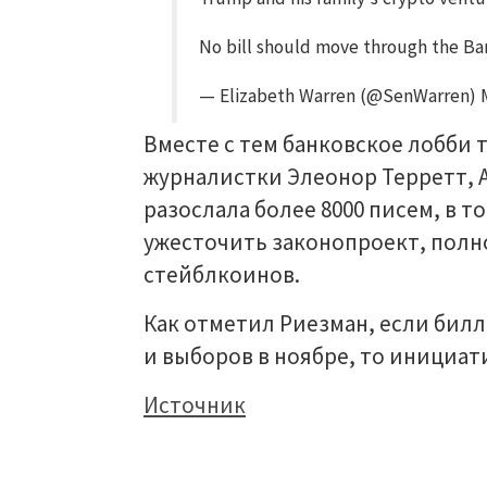
No bill should move through the Ban
— Elizabeth Warren (@SenWarren) 
Вместе с тем банковское лобби 
журналистки Элеонор Терретт, 
разослала более 8000 писем, в 
ужесточить законопроект, полн
стейблкоинов.
Как отметил Риезман, если билль
и выборов в ноябре, то инициат
Источник