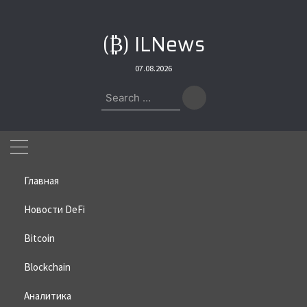
Skip
to
(₿) ILNews
content
07.08.2026
Search
for:
Главная
Новости DeFi
Bitcoin
Home
»
Bitcoin
»
Дуров переименовал TON в GRAM
Blockchain
Дуров переименовал TON в
GRAM
Аналитика