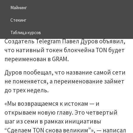
Майнинг
02.06.2026
BITCOIN
Стекинг
Таблица курсов
Создатель Telegram Павел Дуров объявил,
что нативный токен блокчейна TON будет
переименован в GRAM.
Дуров пообещал, что название самой сети
не поменяется, а переименование займет
до трех недель.
«Мы возвращаемся к истокам — и
открываем новую главу. Это четвертый
шаг из семи в рамках инициативы
“Сделаем TON снова великим”», — написал