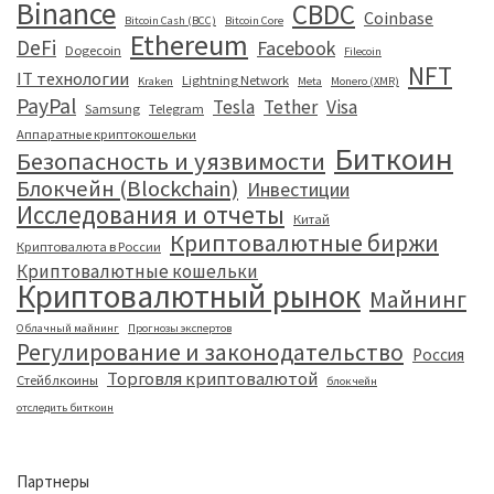
Binance
CBDC
Coinbase
Bitcoin Cash (BCC)
Bitcoin Core
Ethereum
DeFi
Facebook
Dogecoin
Filecoin
NFT
IT технологии
Lightning Network
Kraken
Meta
Monero (XMR)
PayPal
Tesla
Tether
Visa
Samsung
Telegram
Аппаратные криптокошельки
Биткоин
Безопасность и уязвимости
Блокчейн (Blockchain)
Инвестиции
Исследования и отчеты
Китай
Криптовалютные биржи
Криптовалюта в России
Криптовалютные кошельки
Криптовалютный рынок
Майнинг
Облачный майнинг
Прогнозы экспертов
Регулирование и законодательство
Россия
Торговля криптовалютой
Стейблкоины
блокчейн
отследить биткоин
Партнеры