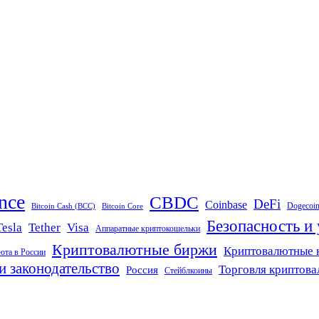
nce
CBDC
DeFi
Coinbase
Dogecoi
Bitcoin Cash (BCC)
Bitcoin Core
Безопасность и
Tether
Visa
Tesla
Аппаратные криптокошельки
Криптовалютные биржи
Криптовалютные 
юта в России
и законодательство
Торговля криптов
Россия
Стейблкоины