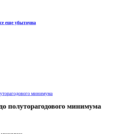
се еще убыточна
луторагодового минимума
до полуторагодового минимума