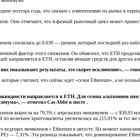
дние полтора года, что связано с изменениями на рынке в пери
ов. Они отмечают, что 4-фазный рыночный цикл может привести 
нов снизилась до 0,039 — уровня, который последний раз наблю
ключевой фактор этого снижения. Он объяснил, что ETH продол
иций направляется в ETH, оставляя меньше средств для других а
 них показывают результаты, это скорее исключение», — говор
которые считают, что сейчас идет «сезон Ethereum», а не полны
ликвидности направляется в ETH. Для сезона альткоинов нам
симума», — отметил Cas Abbé в посте .
инов выросла на 79,5% с апрельских минимумов — с $39,93 млр
й по величине криптовалюты увеличилась на 215,91% за тот же п
х ведущих мемкоинов с Ethereum в августе. На момент написания
EPE) — 7,31%. Эта разница показывает, что доминирование Ethe