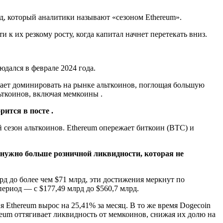
од, который аналитики называют «сезоном Ethereum».
к их резкому росту, когда капитал начнет перетекать вниз.
дался в феврале 2024 года.
жает доминировать на рынке альткоинов, поглощая большую
льткоинов, включая мемкоины .
ится в посте .
й сезон альткоинов. Ethereum опережает биткоин (BTC) и
 нужно больше розничной ликвидности, которая не
д до более чем $71 млрд, эти достижения меркнут по
ериод — с $177,49 млрд до $560,7 млрд.
 Ethereum вырос на 25,41% за месяц. В то же время Dogecoin
reum оттягивает ликвидность от мемкоинов, снижая их долю на