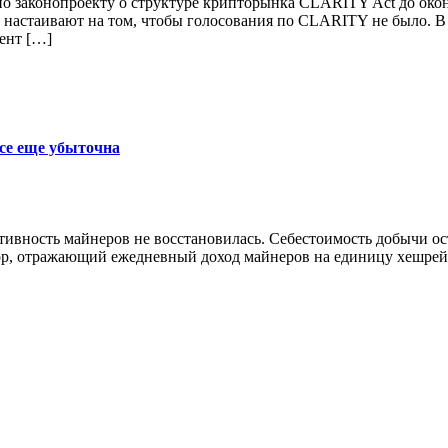
о законопроекту о структуре крипторынка CLARITY Act до оконч
астаивают на том, чтобы голосования по CLARITY не было. В л
ент […]
се еще убыточна
ктивность майнеров не восстановилась. Себестоимость добычи 
р, отражающий ежедневный доход майнеров на единицу хешрейта