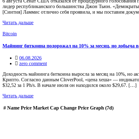
6 августа Сенат США отказался от процедурного голосования п
лидер республиканского большинства Джон Тьюн. «Демократы н
[Синтия] Ламмис отлично себя проявила, и мы поставим докум
Читать дальше
Bitcoin
Майнинг биткоина подорожал на 10% за месяц, но добыча в
06.08.2026
zero comment
Доходность майнинга биткоина выросла за месяц на 10%, но а
Крипто. Согласно данным CloverPool, «цена хеша» — индикато
$32,52 за 1 Ph/s. В начале июля он находился около $29,67. […]
Читать дальше
#
Name
Price
Market Cap
Change
Price Graph (7d)