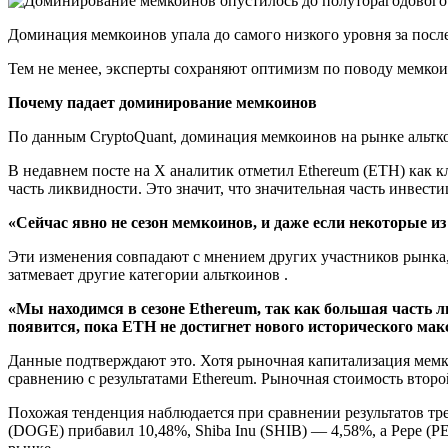
Доминация мемкоинов упала до самого низкого уровня за после
Тем не менее, эксперты сохраняют оптимизм по поводу мемкоин
Почему падает доминирование мемкоинов
По данным CryptoQuant, доминация мемкоинов на рынке альткои
В недавнем посте на X аналитик отметил Ethereum (ETH) как 
часть ликвидности. Это значит, что значительная часть инвест
«Сейчас явно не сезон мемкоинов, и даже если некоторые из
Эти изменения совпадают с мнением других участников рынка, 
затмевает другие категории альткоинов .
«Мы находимся в сезоне Ethereum, так как большая часть 
появится, пока ETH не достигнет нового исторического мак
Данные подтверждают это. Хотя рыночная капитализация мемко
сравнению с результатами Ethereum. Рыночная стоимость второ
Похожая тенденция наблюдается при сравнении результатов тре
(DOGE) прибавил 10,48%, Shiba Inu (SHIB) — 4,58%, а Pepe (P