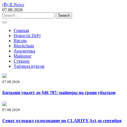
Skip
(₿) ILNews
to
07.08.2026
content
Search
for:
Главная
Новости DeFi
Bitcoin
Blockchain
Аналитика
Майнинг
Стекинг
Таблица курсов
07.08.2026
Биткоин упадет до $46 787: майнеры на грани убытков
07.08.2026
Сенат отложил голосование по CLARITY Act до сентября