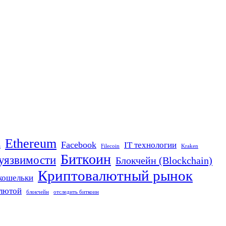
Ethereum
Facebook
IT технологии
n
Filecoin
Kraken
Биткоин
 уязвимости
Блокчейн (Blockchain)
Криптовалютный рынок
кошельки
алютой
блокчейн
отследить биткоин