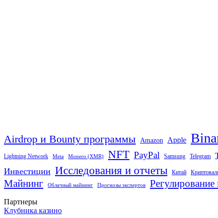
Bina
Airdrop и Bounty программы
Apple
Amazon
NFT
PayPal
Lightning Network
Samsung
Telegram
Meta
Monero (XMR)
Исследования и отчеты
Инвестиции
Китай
Криптовал
Майнинг
Регулирование 
Облачный майнинг
Прогнозы экспертов
Партнеры
Клубника казино