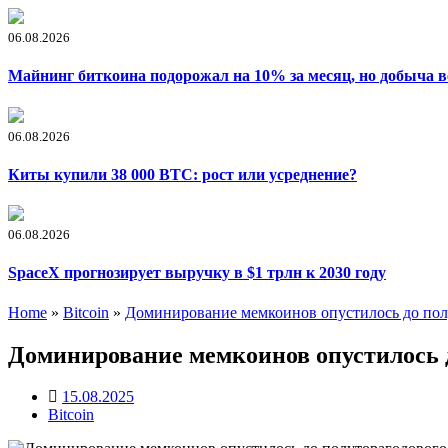
06.08.2026
Майнинг биткоина подорожал на 10% за месяц, но добыча в
06.08.2026
Киты купили 38 000 BTC: рост или усреднение?
06.08.2026
SpaceX прогнозирует выручку в $1 трлн к 2030 году
Home
»
Bitcoin
»
Доминирование мемкоинов опустилось до по
Доминирование мемкоинов опустилось 
15.08.2025
Bitcoin