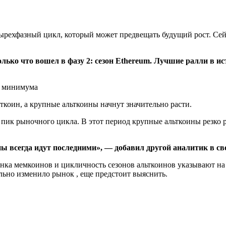
рехфазный цикл, который может предвещать будущий рост. Сейч
лько что вошел в фазу 2: сезон Ethereum. Лучшие ралли в ис
ткоин, а крупные альткоины начнут значительно расти.
ой пик рыночного цикла. В этот период крупные альткоины резко
 всегда идут последними», — добавил другой аналитик в св
нка мемкоинов и цикличность сезонов альткоинов указывают на 
ьно изменило рынок , еще предстоит выяснить.