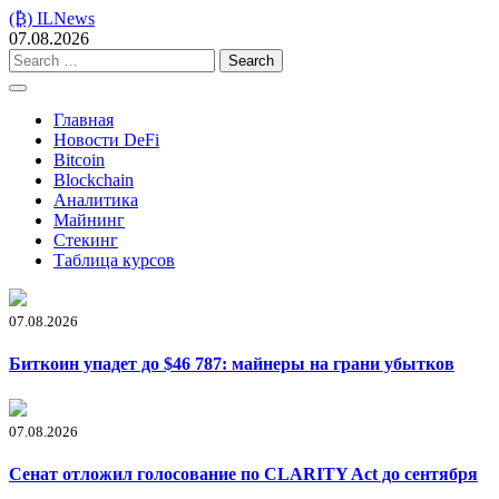
Skip
(₿) ILNews
to
07.08.2026
content
Search
for:
Главная
Новости DeFi
Bitcoin
Blockchain
Аналитика
Майнинг
Стекинг
Таблица курсов
07.08.2026
Биткоин упадет до $46 787: майнеры на грани убытков
07.08.2026
Сенат отложил голосование по CLARITY Act до сентября