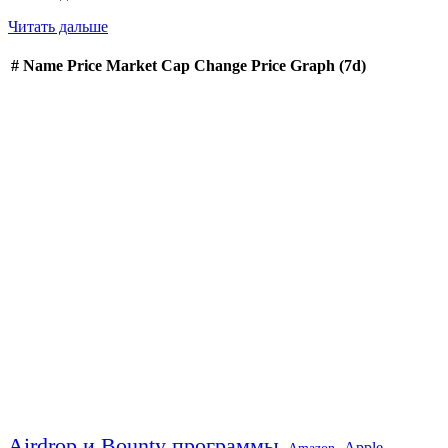
Читать дальше
#
Name
Price
Market Cap
Change
Price Graph (7d)
Airdrop и Bounty программы
Apple