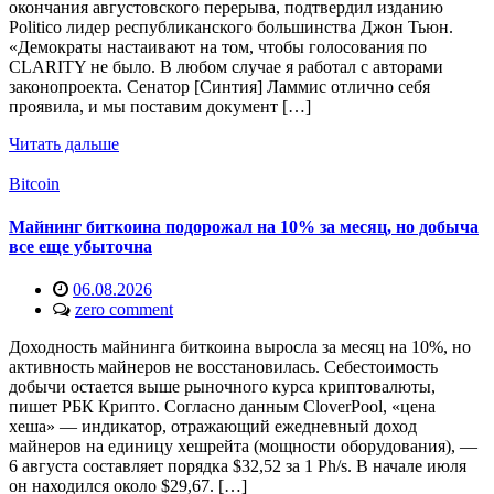
окончания августовского перерыва, подтвердил изданию
Politico лидер республиканского большинства Джон Тьюн.
«Демократы настаивают на том, чтобы голосования по
CLARITY не было. В любом случае я работал с авторами
законопроекта. Сенатор [Синтия] Ламмис отлично себя
проявила, и мы поставим документ […]
Читать дальше
Bitcoin
Майнинг биткоина подорожал на 10% за месяц, но добыча
все еще убыточна
06.08.2026
zero comment
Доходность майнинга биткоина выросла за месяц на 10%, но
активность майнеров не восстановилась. Себестоимость
добычи остается выше рыночного курса криптовалюты,
пишет РБК Крипто. Согласно данным CloverPool, «цена
хеша» — индикатор, отражающий ежедневный доход
майнеров на единицу хешрейта (мощности оборудования), —
6 августа составляет порядка $32,52 за 1 Ph/s. В начале июля
он находился около $29,67. […]