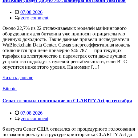
Биткоин упадет до $46 787: майнеры на грани убытков
07.08.2026
zero comment
Около 22,7% из 22 отслеживаемых моделей майнингового
оборудования для биткоина уже приносят отрицательную
дневную доходность. Такие данные привели исследователи
WuBlockchain Data Center. Самая энергоэффективная модель
отключится при цене примерно $46 787 — при текущих
тарифах на электричество и параметрах сети даже лучшие
устройства подойдут к нулевой рентабельности, если BTC
опустится ниже этого уровня. На момент […]
Читать дальше
Bitcoin
Сенат отложил голосование по CLARITY Act до сентября
07.08.2026
zero comment
6 августа Сенат США отказался от процедурного голосования
по законопроекту о структуре крипторынка CLARITY Act до