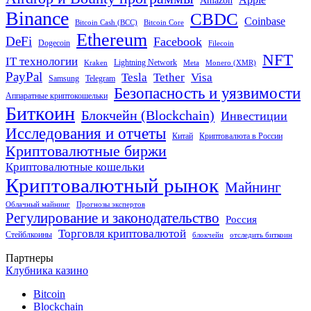
Amazon
Binance
CBDC
Coinbase
Bitcoin Cash (BCC)
Bitcoin Core
Ethereum
DeFi
Facebook
Dogecoin
Filecoin
NFT
IT технологии
Lightning Network
Kraken
Meta
Monero (XMR)
PayPal
Tether
Visa
Tesla
Samsung
Telegram
Безопасность и уязвимости
Аппаратные криптокошельки
Биткоин
Блокчейн (Blockchain)
Инвестиции
Исследования и отчеты
Китай
Криптовалюта в России
Криптовалютные биржи
Криптовалютные кошельки
Криптовалютный рынок
Майнинг
Облачный майнинг
Прогнозы экспертов
Регулирование и законодательство
Россия
Торговля криптовалютой
Стейблкоины
блокчейн
отследить биткоин
Партнеры
Клубника казино
Bitcoin
Blockchain