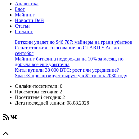
Аналитика
Блог
Майнинг
Новости DeFi
Статьи
Стекинг
Биткоин упадет до $46 787: майнеры на грани убытков
Сенат отложил голосование по CLARITY Act до
сентября
Майнинг биткоина подорожал на 10% за месяц, но
добыча все еще убыточна
Киты купили 38 000 BTC: рост или усреднение?
SpaceX прогнозирует выручку в $1 трлн к 2030 году
Онлайн-посетители:
0
Просмотры сегодня:
2
Посетителей сегодня:
2
Дата последней записи:
08.08.2026
RSS-лента
ВКонтакте