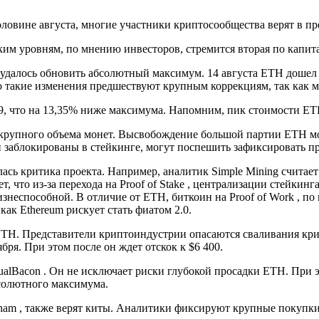
ловине августа, многие участники криптосообщества верят в пр
ким уровням, по мнению инвесторов, стремится вторая по капи
е удалось обновить абсолютный максимум. 14 августа ETH дошел д
о такие изменения предшествуют крупным коррекциям, так как 
9, что на 13,35% ниже максимума. Напомним, пик стоимости ETH
 крупного объема монет. Высвобождение большой партии ETH мо
и заблокированы в стейкинге, могут поспешить зафиксировать 
ь критика проекта. Например, аналитик Simple Mining считает ,
, что из-за перехода на Proof of Stake , централизации стейкин
знеспособной. В отличие от ETH, биткоин на Proof of Work , по 
как Ethereum рискует стать фиатом 2.0.
ETH. Представители криптоиндустрии опасаются сваливания кри
бря. При этом после он ждет отскок к $6 400.
ualBacon . Он не исключает риски глубокой просадки ETH. При эт
солютного максимума.
kham , также верят киты. Аналитики фиксируют крупные покуп