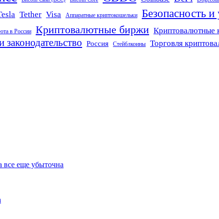
Безопасность и
Tether
Visa
Tesla
Аппаратные криптокошельки
Криптовалютные биржи
Криптовалютные 
юта в России
и законодательство
Торговля криптов
Россия
Стейблкоины
а все еще убыточна
а