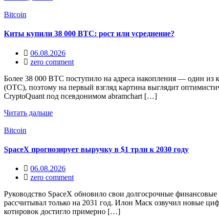
Bitcoin
Киты купили 38 000 BTC: рост или усреднение?
06.08.2026
zero comment
Более 38 000 BTC поступило на адреса накопления — один из
(OTC), поэтому на первый взгляд картина выглядит оптимистич
CryptoQuant под псевдонимом abramchart […]
Читать дальше
Bitcoin
SpaceX прогнозирует выручку в $1 трлн к 2030 году
06.08.2026
zero comment
Руководство SpaceX обновило свои долгосрочные финансовые ц
рассчитывал только на 2031 год. Илон Маск озвучил новые ци
котировок достигло примерно […]