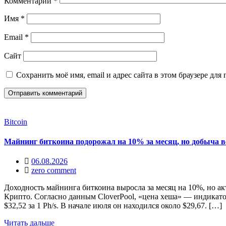
Комментарий
*
Имя
*
Email
*
Сайт
Сохранить моё имя, email и адрес сайта в этом браузере д
Bitcoin
Майнинг биткоина подорожал на 10% за месяц, но добыча в
06.08.2026
zero comment
Доходность майнинга биткоина выросла за месяц на 10%, но а
Крипто. Согласно данным CloverPool, «цена хеша» — индикато
$32,52 за 1 Ph/s. В начале июля он находился около $29,67. […]
Читать дальше