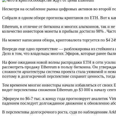
Несмотря на ослабление рынка цифровых активов во второй по
Собрали в одном обзоре прогнозы криптанов по ETH. Вот к ка
Ethereum, в отличие от биткоина и многих альткоинов, так и н
количество инвесторов монеты в прибыли достигло 98% . Част
На момент написания обзора, криптовалюта торгуется по $4 24
Впереди еще одно препятствие — разблокировка из стейкинга
Дело в том, что владельцы многих Эфиров, которые ранее был
На фоне ожидания новой волны распродажи ETH в сети усилилас
рассмотреть продажу Ethereum в пользу биткоина. Он утверждает
сложности архитектуры система проекта стала уязвимой и нежи
поэтому в долгосрочной перспективе сохранит ценность, тогда 
Тем временем многие инвесторы начали избавляться от своих 
видит перспективы снижения Ethereum до $3 000 к началу сентя
Эфириум по $6-7 тыс. к концу года прогнозирует аналитик Virt
падением последует долгожданное движение к обновлению аб
В перспективы долгосрочного роста, судя по наблюдениям Ar