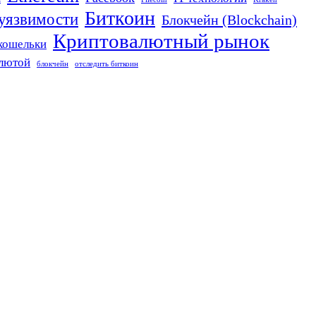
Биткоин
 уязвимости
Блокчейн (Blockchain)
Криптовалютный рынок
кошельки
алютой
блокчейн
отследить биткоин