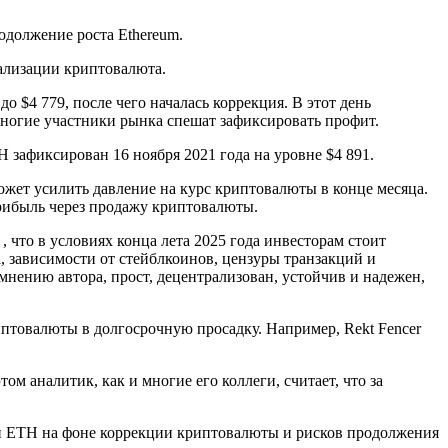
одолжение роста Ethereum.
тализации криптовалюта.
о $4 779, после чего началась коррекция. В этот день
многие участники рынка спешат зафиксировать профит.
 зафиксирован 16 ноября 2021 года на уровне $4 891.
жет усилить давление на курс криптовалюты в конце месяца.
прибыль через продажу криптовалюты.
 что в условиях конца лета 2025 года инвесторам стоит
га, зависимости от стейблкоинов, цензуры транзакций и
мнению автора, прост, децентрализован, устойчив и надежен,
птовалюты в долгосрочную просадку. Например, Rekt Fencer
ом аналитик, как и многие его коллеги, считает, что за
ки ETH на фоне коррекции криптовалюты и рисков продолжения