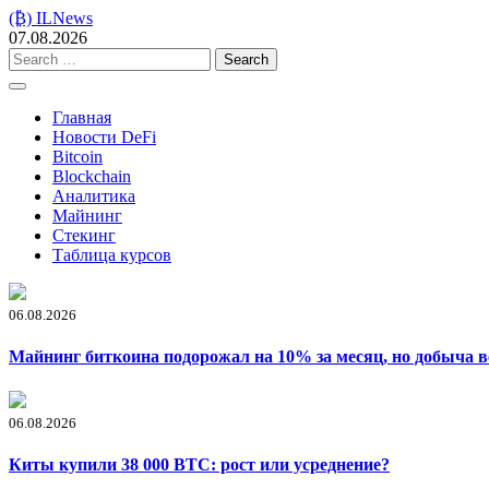
Skip
(₿) ILNews
to
07.08.2026
content
Search
for:
Главная
Новости DeFi
Bitcoin
Blockchain
Аналитика
Майнинг
Стекинг
Таблица курсов
06.08.2026
Майнинг биткоина подорожал на 10% за месяц, но добыча в
06.08.2026
Киты купили 38 000 BTC: рост или усреднение?