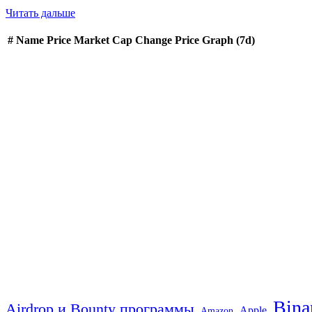
Читать дальше
#
Name
Price
Market Cap
Change
Price Graph (7d)
Bina
Airdrop и Bounty программы
Apple
Amazon