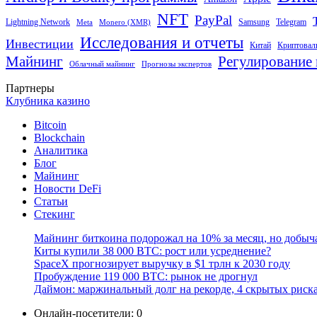
NFT
PayPal
Lightning Network
Samsung
Telegram
Meta
Monero (XMR)
Исследования и отчеты
Инвестиции
Китай
Криптовал
Майнинг
Регулирование 
Облачный майнинг
Прогнозы экспертов
Партнеры
Клубника казино
Bitcoin
Blockchain
Аналитика
Блог
Майнинг
Новости DeFi
Статьи
Стекинг
Майнинг биткоина подорожал на 10% за месяц, но добыч
Киты купили 38 000 BTC: рост или усреднение?
SpaceX прогнозирует выручку в $1 трлн к 2030 году
Пробуждение 119 000 BTC: рынок не дрогнул
Даймон: маржинальный долг на рекорде, 4 скрытых риск
Онлайн-посетители:
0