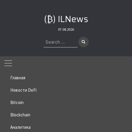
Skip
to
(₿) ILNews
content
07.08.2026
Search
for:
Главная
Новости DeFi
Bitcoin
Home
»
Bitcoin
»
ChatGPT дал прогноз по биткоину
Blockchain
ChatGPT дал прогноз по
биткоину
Аналитика