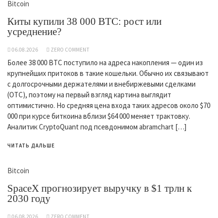
Bitcoin
Киты купили 38 000 BTC: рост или
усреднение?
06.08.2026
ZERO COMMENT
Более 38 000 BTC поступило на адреса накопления — один из
крупнейших притоков в такие кошельки. Обычно их связывают
с долгосрочными держателями и внебиржевыми сделками
(OTC), поэтому на первый взгляд картина выглядит
оптимистично. Но средняя цена входа таких адресов около $70
000 при курсе биткоина вблизи $64 000 меняет трактовку.
Аналитик CryptoQuant под псевдонимом abramchart […]
ЧИТАТЬ ДАЛЬШЕ
Bitcoin
SpaceX прогнозирует выручку в $1 трлн к
2030 году
06.08.2026
ZERO COMMENT