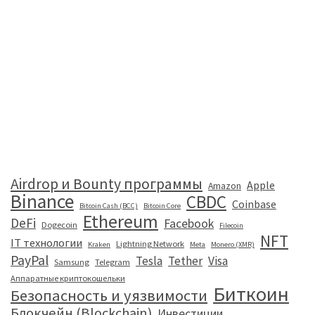
Airdrop и Bounty программы
Apple
Amazon
Binance
CBDC
Coinbase
Bitcoin Cash (BCC)
Bitcoin Core
Ethereum
DeFi
Facebook
Dogecoin
Filecoin
NFT
IT технологии
Lightning Network
Kraken
Meta
Monero (XMR)
PayPal
Tesla
Tether
Visa
Samsung
Telegram
Аппаратные криптокошельки
Биткоин
Безопасность и уязвимости
Блокчейн (Blockchain)
Инвестиции