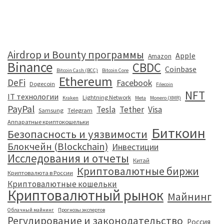
Airdrop и Bounty программы
Apple
Amazon
Binance
CBDC
Coinbase
Bitcoin Cash (BCC)
Bitcoin Core
Ethereum
DeFi
Facebook
Dogecoin
Filecoin
NFT
IT технологии
Lightning Network
Kraken
Meta
Monero (XMR)
PayPal
Tesla
Tether
Visa
Samsung
Telegram
Аппаратные криптокошельки
Биткоин
Безопасность и уязвимости
Блокчейн (Blockchain)
Инвестиции
Исследования и отчеты
Китай
Криптовалютные биржи
Криптовалюта в России
Криптовалютные кошельки
Криптовалютный рынок
Майнинг
Облачный майнинг
Прогнозы экспертов
Регулирование и законодательство
Россия