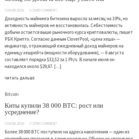
06.08.2026
ZERO COMMENT
Доходность майнинга биткоина выросла за месяц на 10%, но
активность майнеров не восстановилась. Себестоимость
добычи остается выше рыночного курса криптовалюты, пишет
РБК Крипто. Согласно данным CloverPool, «цена хеша» —
индикатор, отражающий ежедневный доход майнеров на
единицу хешрейта (мощности оборудования), — 6 августа
составляет порядка $32,52 за 1 Ph/s. В начале июля он
находился около $29,67. […]
ЧИТАТЬ ДАЛЬШЕ
Bitcoin
Киты купили 38 000 BTC: рост или
усреднение?
06.08.2026
ZERO COMMENT
Более 38 000 BTC поступило на адреса накопления — один из
крупнейших притоков в такие кошельки. Обычно их связывают