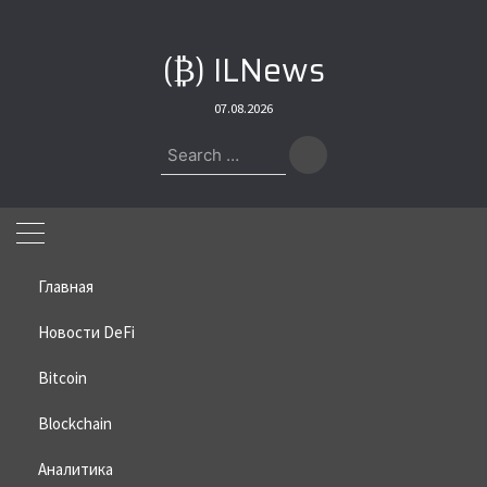
Skip
to
(₿) ILNews
content
07.08.2026
Search
for:
Главная
Новости DeFi
Bitcoin
Home
»
Bitcoin
»
Бутерин предложил ИИ для проверки
криптосистем
Blockchain
Бутерин предложил ИИ для
Аналитика
проверки криптосистем