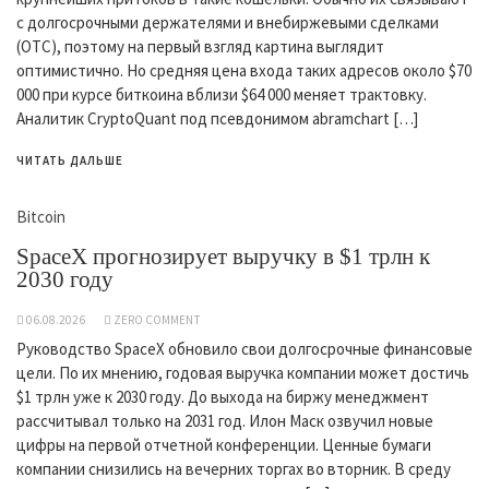
с долгосрочными держателями и внебиржевыми сделками
(OTC), поэтому на первый взгляд картина выглядит
оптимистично. Но средняя цена входа таких адресов около $70
000 при курсе биткоина вблизи $64 000 меняет трактовку.
Аналитик CryptoQuant под псевдонимом abramchart […]
ЧИТАТЬ ДАЛЬШЕ
Bitcoin
SpaceX прогнозирует выручку в $1 трлн к
2030 году
06.08.2026
ZERO COMMENT
Руководство SpaceX обновило свои долгосрочные финансовые
цели. По их мнению, годовая выручка компании может достичь
$1 трлн уже к 2030 году. До выхода на биржу менеджмент
рассчитывал только на 2031 год. Илон Маск озвучил новые
цифры на первой отчетной конференции. Ценные бумаги
компании снизились на вечерних торгах во вторник. В среду