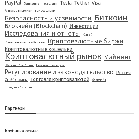
PayPal
Tesla
Tether
Visa
Samsung
Telegram
Аппаратные криптокошельки
Биткоин
Безопасность и уязвимости
Блокчейн (Blockchain)
Инвестиции
Исследования и отчеты
Китай
Криптовалютные биржи
Криптовалюта в России
Криптовалютные кошельки
Криптовалютный рынок
Майнинг
Облачный майнинг
Прогнозы экспертов
Регулирование и законодательство
Россия
Торговля криптовалютой
Стейблкоины
блокчейн
отследить биткоин
Партнеры
Клубника казино