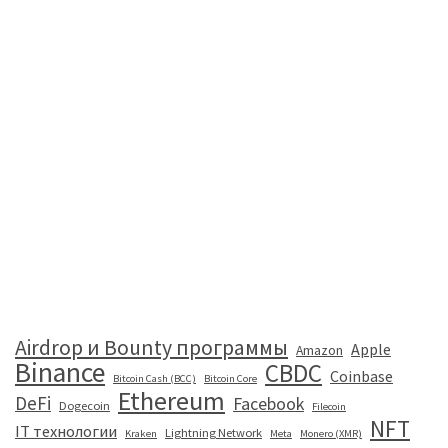
Airdrop и Bounty программы
Apple
Amazon
Binance
CBDC
Coinbase
Bitcoin Cash (BCC)
Bitcoin Core
Ethereum
DeFi
Facebook
Dogecoin
Filecoin
NFT
IT технологии
Lightning Network
Kraken
Meta
Monero (XMR)