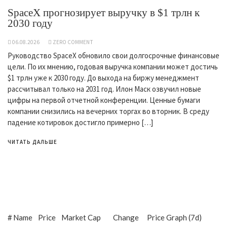
SpaceX прогнозирует выручку в $1 трлн к
2030 году
06.08.2026
ZERO COMMENT
Руководство SpaceX обновило свои долгосрочные финансовые
цели. По их мнению, годовая выручка компании может достичь
$1 трлн уже к 2030 году. До выхода на биржу менеджмент
рассчитывал только на 2031 год. Илон Маск озвучил новые
цифры на первой отчетной конференции. Ценные бумаги
компании снизились на вечерних торгах во вторник. В среду
падение котировок достигло примерно […]
ЧИТАТЬ ДАЛЬШЕ
#
Name
Price
Market Cap
Change
Price Graph (7d)