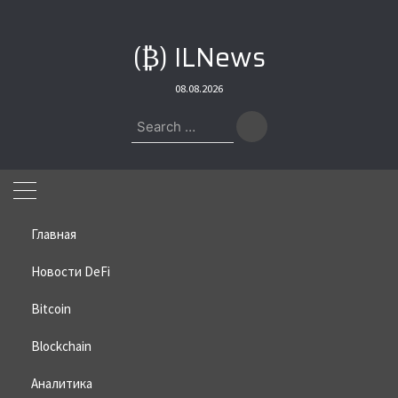
Skip
to
(₿) ILNews
content
08.08.2026
Search
for:
Главная
Новости DeFi
Bitcoin
Home
»
Bitcoin
»
Биткоину угрожает шатдаун 30 января
Blockchain
Биткоину угрожает шатдаун 30
января
Аналитика