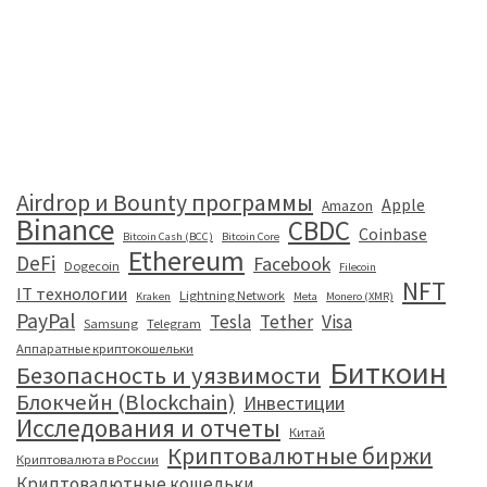
Airdrop и Bounty программы
Apple
Amazon
Binance
CBDC
Coinbase
Bitcoin Cash (BCC)
Bitcoin Core
Ethereum
DeFi
Facebook
Dogecoin
Filecoin
NFT
IT технологии
Lightning Network
Kraken
Meta
Monero (XMR)
PayPal
Tesla
Tether
Visa
Samsung
Telegram
Аппаратные криптокошельки
Биткоин
Безопасность и уязвимости
Блокчейн (Blockchain)
Инвестиции
Исследования и отчеты
Китай
Криптовалютные биржи
Криптовалюта в России
Криптовалютные кошельки