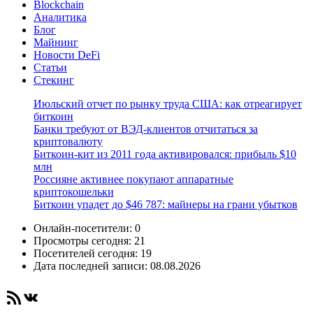
Blockchain
Аналитика
Блог
Майнинг
Новости DeFi
Статьи
Стекинг
Июльский отчет по рынку труда США: как отреагирует
биткоин
Банки требуют от ВЭД-клиентов отчитаться за
криптовалюту
Биткоин-кит из 2011 года активировался: прибыль $10
млн
Россияне активнее покупают аппаратные
криптокошельки
Биткоин упадет до $46 787: майнеры на грани убытков
Онлайн-посетители:
0
Просмотры сегодня:
21
Посетителей сегодня:
19
Дата последней записи:
08.08.2026
RSS-лента
ВКонтакте