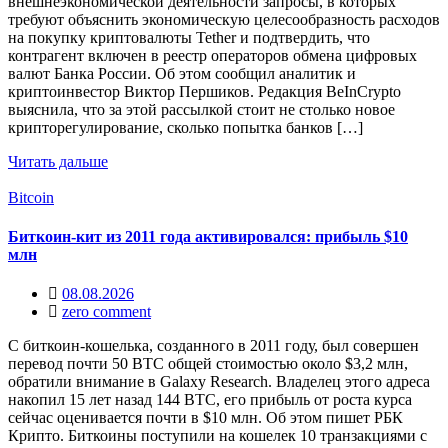
внешнеэкономической деятельности запросы, в которых
требуют объяснить экономическую целесообразность расходов
на покупку криптовалюты Tether и подтвердить, что
контрагент включен в реестр операторов обмена цифровых
валют Банка России. Об этом сообщил аналитик и
криптоинвестор Виктор Першиков. Редакция BeInCrypto
выяснила, что за этой рассылкой стоит не столько новое
крипторегулирование, сколько попытка банков […]
Читать дальше
Bitcoin
Биткоин-кит из 2011 года активировался: прибыль $10
млн
08.08.2026
zero comment
С биткоин-кошелька, созданного в 2011 году, был совершен
перевод почти 50 BTC общей стоимостью около $3,2 млн,
обратили внимание в Galaxy Research. Владелец этого адреса
накопил 15 лет назад 144 BTC, его прибыль от роста курса
сейчас оценивается почти в $10 млн. Об этом пишет РБК
Крипто. Биткоины поступили на кошелек 10 транзакциями с