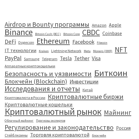
Airdrop и Bounty программы
Apple
Amazon
Binance
CBDC
Coinbase
Bitcoin Cash (BCC)
Bitcoin Core
Ethereum
DeFi
Facebook
Dogecoin
Filecoin
NFT
IT технологии
Lightning Network
Kraken
Meta
Monero (XMR)
PayPal
Tesla
Tether
Visa
Samsung
Telegram
Аппаратные криптокошельки
Биткоин
Безопасность и уязвимости
Блокчейн (Blockchain)
Инвестиции
Исследования и отчеты
Китай
Криптовалютные биржи
Криптовалюта в России
Криптовалютные кошельки
Криптовалютный рынок
Майнинг
Облачный майнинг
Прогнозы экспертов
Регулирование и законодательство
Россия
Торговля криптовалютой
Стейблкоины
блокчейн