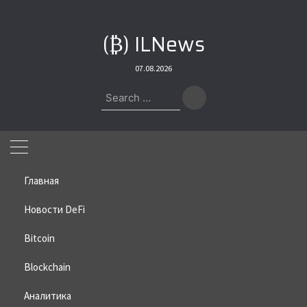
Skip
to
(₿) ILNews
content
07.08.2026
Search
for:
Главная
Новости DeFi
Bitcoin
Home
»
Bitcoin
»
Артур Хейс рассказал, почему Трамп
интересуется криптовалютами
Blockchain
Артур Хейс рассказал, почему
Аналитика
Трамп интересуется