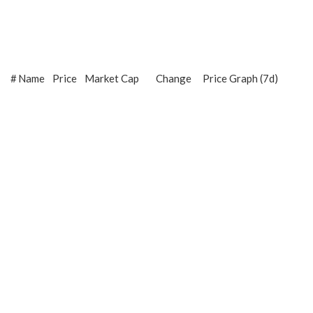
#
Name
Price
Market Cap
Change
Price Graph (7d)