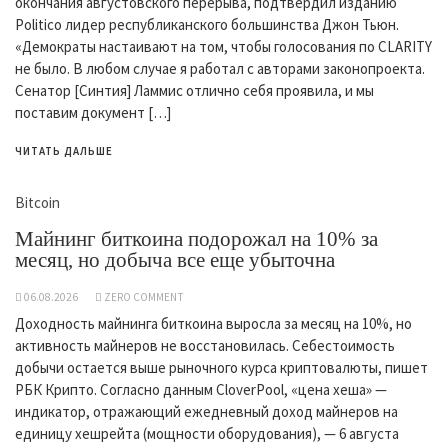
окончания августовского перерыва, подтвердил изданию
Politico лидер республиканского большинства Джон Тьюн.
«Демократы настаивают на том, чтобы голосования по CLARITY
не было. В любом случае я работал с авторами законопроекта.
Сенатор [Синтия] Ламмис отлично себя проявила, и мы
поставим документ […]
ЧИТАТЬ ДАЛЬШЕ
Bitcoin
Майнинг биткоина подорожал на 10% за
месяц, но добыча все еще убыточна
06.08.2026
ZERO COMMENT
Доходность майнинга биткоина выросла за месяц на 10%, но
активность майнеров не восстановилась. Себестоимость
добычи остается выше рыночного курса криптовалюты, пишет
РБК Крипто. Согласно данным CloverPool, «цена хеша» —
индикатор, отражающий ежедневный доход майнеров на
единицу хешрейта (мощности оборудования), — 6 августа