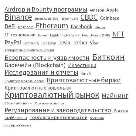
Airdrop и Bounty программы
Apple
Amazon
Binance
CBDC
Coinbase
Bitcoin Cash (BCC)
Bitcoin Core
Ethereum
DeFi
Facebook
Dogecoin
Filecoin
NFT
IT технологии
Lightning Network
Kraken
Meta
Monero (XMR)
PayPal
Tesla
Tether
Visa
Samsung
Telegram
Аппаратные криптокошельки
Биткоин
Безопасность и уязвимости
Блокчейн (Blockchain)
Инвестиции
Исследования и отчеты
Китай
Криптовалютные биржи
Криптовалюта в России
Криптовалютные кошельки
Криптовалютный рынок
Майнинг
Облачный майнинг
Прогнозы экспертов
Регулирование и законодательство
Россия
Торговля криптовалютой
Стейблкоины
блокчейн
отследить биткоин