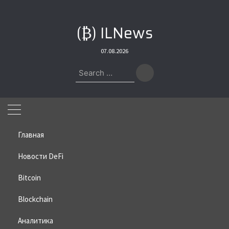
Skip
to
(₿) ILNews
content
07.08.2026
Search
for:
Главная
Новости DeFi
Bitcoin
Home
»
Bitcoin
»
Аналитики К33: Сильного падения биткоина
больше не будет
Blockchain
Аналитики К33: Сильного
Аналитика
падения биткоина больше не