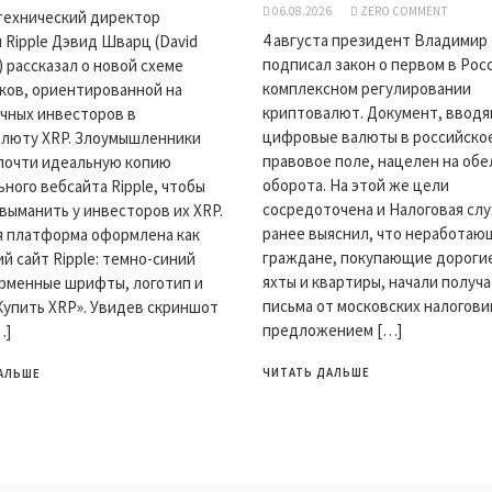
06.08.2026
ZERO COMMENT
технический директор
4 августа президент Владимир
 Ripple Дэвид Шварц (David
подписал закон о первом в Рос
) рассказал о новой схеме
комплексном регулировании
ов, ориентированной на
криптовалют. Документ, ввод
чных инвесторов в
цифровые валюты в российско
люту XRP. Злоумышленники
правовое поле, нацелен на обе
почти идеальную копию
оборота. На этой же цели
ного вебсайта Ripple, чтобы
сосредоточена и Налоговая сл
выманить у инвесторов их XRP.
ранее выяснил, что неработаю
 платформа оформлена как
граждане, покупающие дорогие
й сайт Ripple: темно-синий
яхты и квартиры, начали получ
рменные шрифты, логотип и
письма от московских налогови
Купить XRP». Увидев скриншот
предложением […]
…]
ЧИТАТЬ ДАЛЬШЕ
АЛЬШЕ