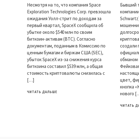
Несмотря на то, что компания Space
Бывший 
Exploration Technologies Corp. превзошла
компании
ожидания Уолл-стрит по доходам за
Schwartz
первый квартал, SpaceX сообщила об
мошенник
убытке около $540 млн по своим
долгосро
биткоин-активам (BTC). Согласно
криптова
документам, поданным в Комиссию по
создали 
ценным бумагам и биржам США (SEC),
официаль
убыток SpaceX из-за снижения курса
обманом 
биткоина составил $539 млн, а общая
Фейковая
стоимость криптовалюты снизилась с
настоящи
[…]
цвет, фи
кнопка «
ЧИТАТЬ ДАЛЬШЕ
нового [
ЧИТАТЬ Д