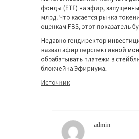
фонды (ETF) на эфир, запущенные
млрд. Что касается рынка токени
оценкам FBS, этот показатель б
Недавно гендиректор инвестицио
назвал эфир перспективной моне
обрабатывать платежи в стейблк
блокчейна Эфириума.
Источник
admin