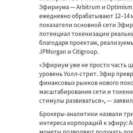
Эфириума — Arbitrum и Optimism,
ежедневно обрабатывают 12–14 
показатели основной сети Эфир
потенциал токенизации реальны
благодаря проектам, реализуем
JPMorgan и Citigroup.
«Эфириум уже не просто часть 
уровень Уолл-стрит. Эфир прев
финансовых рынков нового поко
масштабирования сети и токен
стимулы развиваться», — заявил
Брокеры-аналитики назвали три 
интереса корпораций к эфиру: Arbi
монеты позволяют получать дох