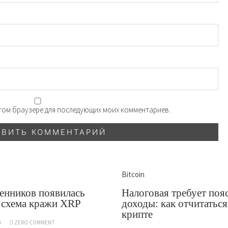
 этом браузере для последующих моих комментариев.
Bitcoin
енников появилась
Налоговая требует поя
 схема кражи XRP
доходы: как отчитаться
крипте
6
ZERO COMMENT