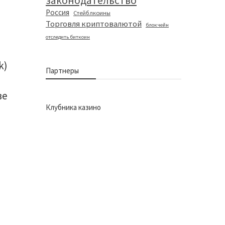
законодательство
Россия
Стейблкоины
Торговля криптовалютой
блокчейн
отследить биткоин
k)
Партнеры
ве
Клубника казино