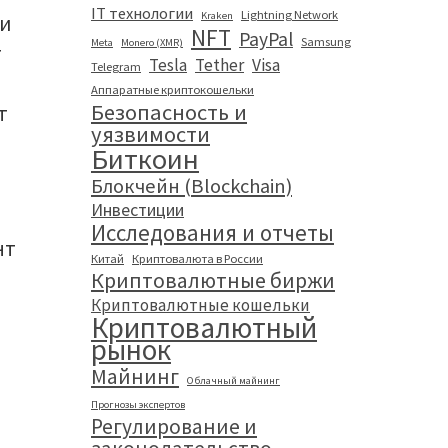
IT технологии
Lightning Network
Kraken
ни
NFT
PayPal
Samsung
Meta
Monero (XMR)
т
Tesla
Tether
Visa
Telegram
Аппаратные криптокошельки
Безопасность и
т
уязвимости
Биткоин
Блокчейн (Blockchain)
Инвестиции
Исследования и отчеты
нт
Китай
Криптовалюта в России
Криптовалютные биржи
Криптовалютные кошельки
Криптовалютный
рынок
Майнинг
Облачный майнинг
Прогнозы экспертов
Регулирование и