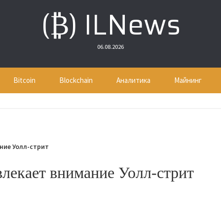
(₿) ILNews
06.08.2026
Bitcoin
Blockchain
Аналитика
Майнинг
ние Уолл-стрит
влекает внимание Уолл-стрит