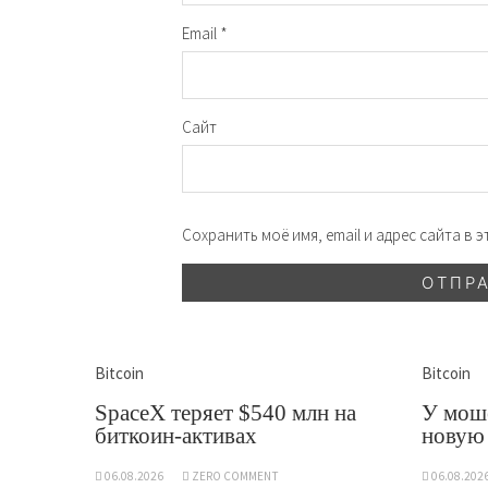
Email
*
Сайт
Сохранить моё имя, email и адрес сайта в
Bitcoin
Bitcoin
SpaceX теряет $540 млн на
У мош
биткоин-активах
новую
06.08.2026
ZERO COMMENT
06.08.202