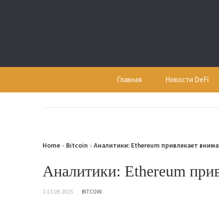
Skip
to
content
Главная
Новости DeFi
Home
»
Bitcoin
»
Аналитики: Ethereum привлекает внима
Аналитики: Ethereum при
13.09.2025
BITCOIN