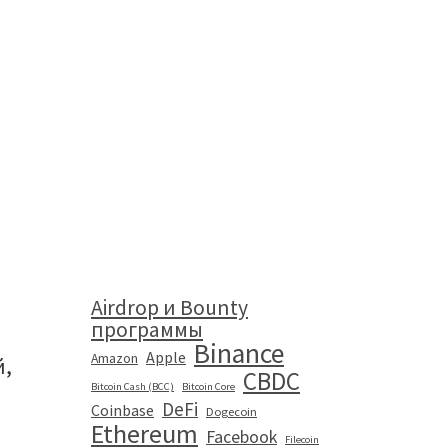
Airdrop и Bounty
программы
Binance
Apple
Amazon
й,
CBDC
Bitcoin Cash (BCC)
Bitcoin Core
DeFi
Coinbase
Dogecoin
Ethereum
Facebook
Filecoin