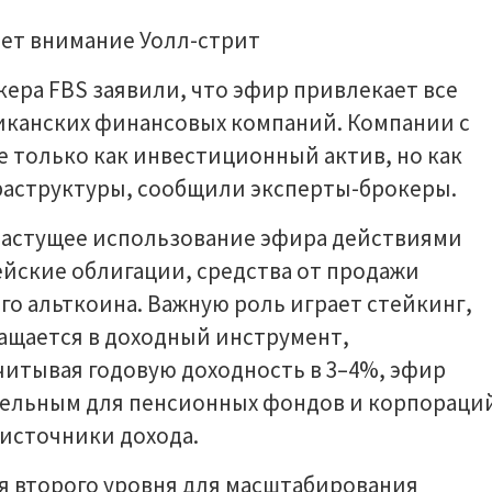
ера FBS заявили, что эфир привлекает все
иканских финансовых компаний. Компании с
 только как инвестиционный актив, но как
раструктуры, сообщили эксперты-брокеры.
растущее использование эфира действиями
йские облигации, средства от продажи
ого альткоина. Важную роль играет стейкинг,
ащается в доходный инструмент,
читывая годовую доходность в 3–4%, эфир
тельным для пенсионных фондов и корпораци
источники дохода.
 второго уровня для масштабирования