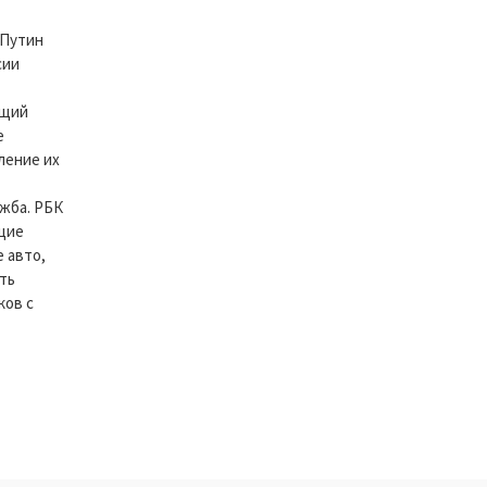
 Путин
сии
ящий
е
ление их
ужба. РБК
щие
 авто,
ать
ков с