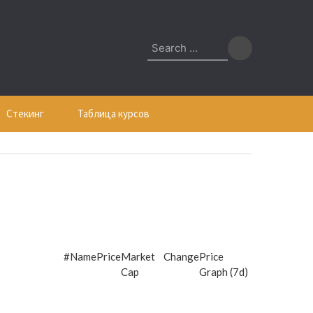
Search
for:
Стекинг
Таблица курсов
#
Name
Price
Market
Change
Price
Cap
Graph (7d)