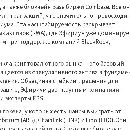
 а также блокчейн Base биржи Coinbase. Все о
млн транзакций, что значительно превосходи
иума. Эта масштабируемость раскрывает
х активов (RWA), где Эфириум уже доминируе
ым при поддержке компаний BlackRock,
цикла криптовалютного рынка — это базовый
ращается из спекулятивного актива в фундаме
ления. Объединяя стейкинг, решения для
изацию, Эфириум дает крупным компаниям
и эксперты FBS.
токена, у которых есть шансы выиграть от
trum (ARB), Chainlink (LINK) и Lido (LDO). Эти
одность от стейкинга. Спотовые биржевые